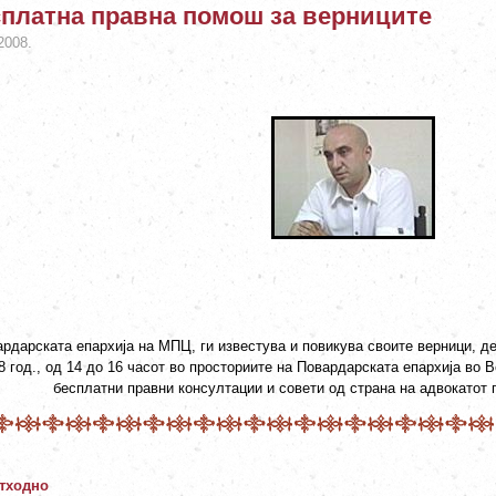
платна правна помош за верниците
2008.
рдарската епархија на МПЦ, ги известува и повикува своите верници, дек
8 год., од 14 до 16 часот во просториите на Повардарската епархија во 
бесплатни правни консултации и совети од страна на адвокатот 
тходно