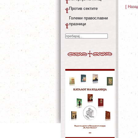
[ Наза
Против сектите
Големи православни
празници