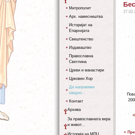
Бес
Митрополит
27.02.
Арх. намесништва
Историјат на
Епархијата
Свештенство
Издаваштво
Православна
Светлина
Цркви и манастири
Црковен Хор
Да направиме
заедно...
Пова
200
Контакт
Архива
За православната вера
и живот...
< Пре
Историја на МПЦ