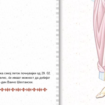
а секој петок почнувајки од 29. 02.
Велес, ќе имаат можност да добијат
г-дин Ванчо Шехтански.