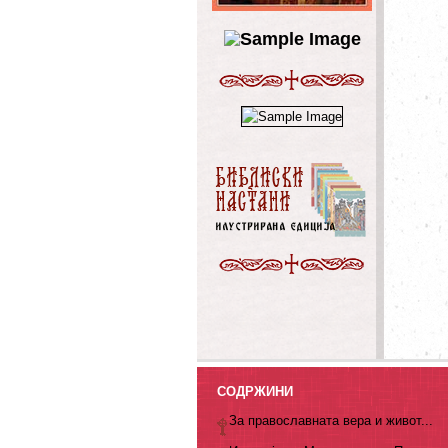
СОДРЖИНИ
За православната вера и живот...