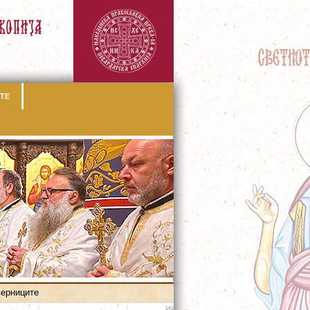
ТЕ
верниците