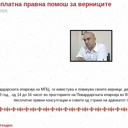
платна правна помош за верниците
2008.
рдарската епархија на МПЦ, ги известува и повикува своите верници, дек
8 год., од 14 до 16 часот во просториите на Повардарската епархија во 
бесплатни правни консултации и совети од страна на адвокатот 
тходно