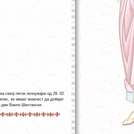
а секој петок почнувајки од 29. 02.
Велес, ќе имаат можност да добијат
г-дин Ванчо Шехтански.