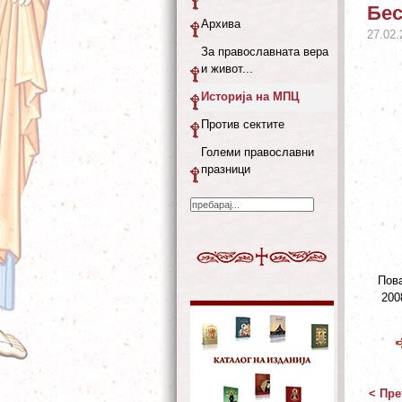
Бес
Архива
27.02.
За православната вера
и живот...
Историја на МПЦ
Против сектите
Големи православни
празници
Пова
200
< Пре