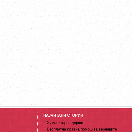
НАЈЧИТАНИ СТОРИИ
Хуманитарна дејност
Бесплатна правна помош за верниците