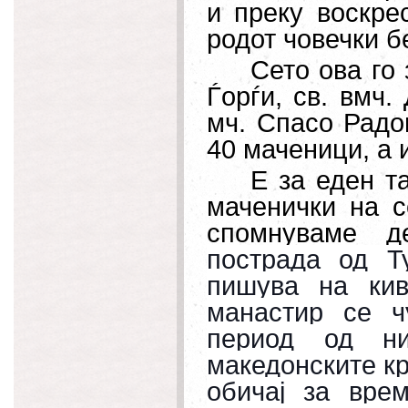
и преку воскре
родот човечки б
Сето ова го 
Ѓорѓи, св.
вмч.
мч. Спасо Радо
40 маченици, а 
Е за еден т
маченички на с
спомнуваме де
пострада од Т
пишува на кив
манастир се ч
период од ни
македонските к
обичај за вре