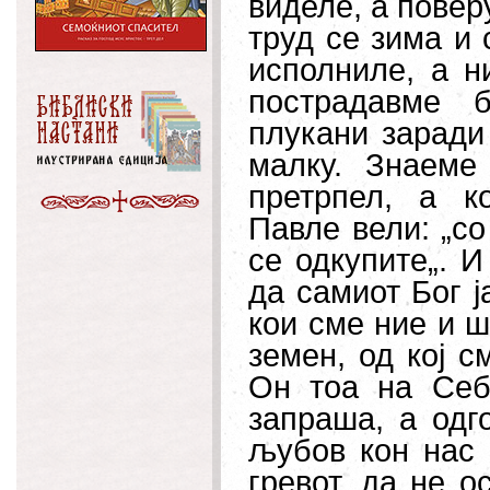
виделе
,
а поверу
труд се зима и 
исполниле, а н
пострадавме 
плукани заради
малку. Знаеме
претрпел, а к
Павле вели: „со
се одкупите„. И
да самиот Бог ј
кои сме ние и ш
земен, од кој с
Он тоа на Себ
запраша, а одг
љубов кон нас 
гревот, да не о