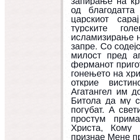
запирање на кр
од благодатта
царскиот сар
турските го
исламизирање н
запре. Со содеј
милост пред аг
ферманот пригот
гонењето на хрис
открие висти
Агатангел им д
Битола да му с
погубат. А свет
простум прима
Христа, Кому
признае Мене пр