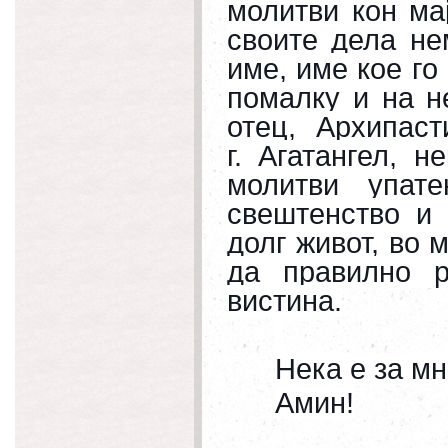
молитви кон мај
своите дела не
име, име кое го
помалку и на н
отец,
Архипаст
г. Агатангел, 
молитви упат
свештенство и
долг живот, во м
да правилно р
вистина.
Нека е за мн
Амин
!