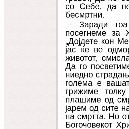
со Себе, да н
бесмртни.
Заради тоа
посегнеме за 
„Дојдете кон М
јас ќе ве одмо
животот, смисл
Да го посветим
ниедно страдање
голема е вашат
грижиме толк
плашиме од смр
јарем од сите на
на смртта. Но от
Богочовекот Хр