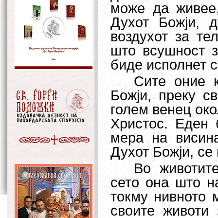
може да живее
Духот Божји, 
воздухот за те
што всушност з
биде исполнет с
Сите оние 
Божји, преку с
голем венец око
Христос. Еден б
мера на висин
Духот Божји, се
Во животит
сето она што н
токму нивното 
своите животи 