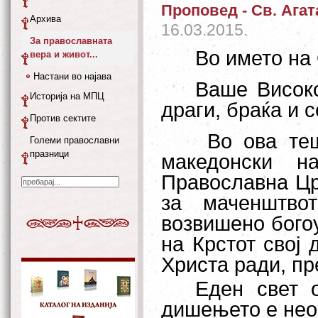
Проповед - Св. Ага
Архива
16.03.2015.
За православната
Во името на 
вера и живот...
Настани во најава
Ваше Високо
Историја на МПЦ
драги, браќа и с
Против сектите
Во ова те
Големи православни
празници
македонски н
Православна Цр
за маченштво
возвишено бого
на Крстот свој 
Христа ради, пр
Еден свет 
дишењето е неоп