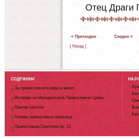
Отец Драги 
< Претходно
Следно >
[ Назад ]
СОДРЖИНИ
НАЈЧ
Хум
За православната вера и живот...
Бес
Историја на Македонската Православна Црква
Све
Против сектите
Био
Кат
Големи православни празници
Православна Светлина бр. 21