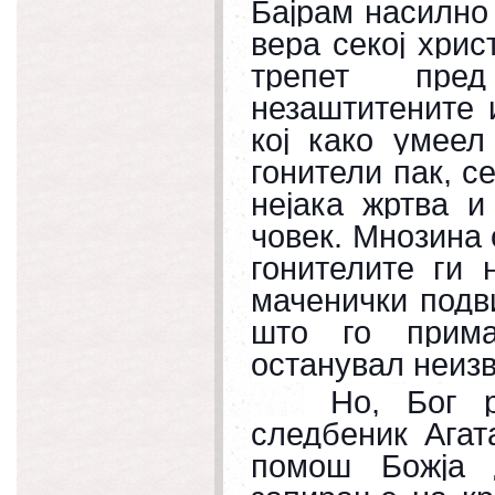
Бајрам насилно 
вера секој хрис
трепет пре
незаштитените 
кој како умеел
гонители пак, с
нејака жртва и
човек. Мнозина 
гонителите ги 
маченички подв
што го прима
останувал неизв
Но
,
Бог ра
следбеник Агат
помош Божја 