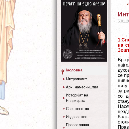
Инт
5.01.2
1.Сп
на с
Зошт
Врз 
најг
духо
Насловна
се п
Митрополит
нивн
ниту
Арх. намесништва
загр
Историјат на
со д
Епархијата
стан
Насе
Свештенство
незд
балк
Издаваштво
стол
Православна
Прав