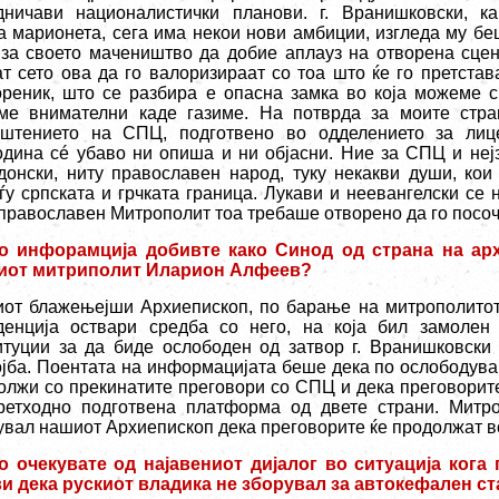
дничави националистички планови. г. Вранишковски, ка
а марионета, сега има некои нови амбиции, изгледа му бе
 за своето мачеништво да добие аплауз на отворена сцен
ат сето ова да го валоризираат со тоа што ќе го претстав
ореник, што се разбира е опасна замка во која можеме 
ме внимателни каде газиме. На потврда за моите стра
штението на СПЦ, подготвено во одделението за лиц
одина сé убаво ни опиша и ни објасни. Ние за СПЦ и неј
донски, ниту православен народ, туку некакви души, кои
ѓу српската и грчката граница. Лукави и неевангелски се
 православен Митрополит тоа требаше отворено да го посо
о инфорамција добивте како Синод од страна на арх
иот митриполит Иларион Алфеев?
от блажењејши Архиепископ, по барање на митрополитот
денција оствари средба со него, на која бил замолен
итуции за да биде ослободен од затвор г. Вранишковски
ојба. Поентата на информацијата беше дека по ослободува
олжи со прекинатите преговори со СПЦ и дека преговорите
ретходно подготвена платформа од двете страни. Митр
увал нашиот Архиепископ дека преговорите ќе продолжат в
о очекувате од најавениот дијалог во ситуација кога
ви дека рускиот владика не зборувал за автокефален с