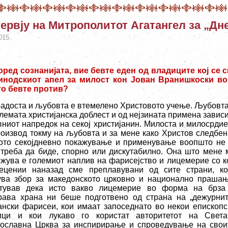
ервју на Митрополитот Агатангел за „Дн
015.
оред сознанијата, вие бевте еден од владиците кој се
инодскиот апел за милост кон Јован Вранишкоски во
о бевте против?
радоста и љубовта е втемелено Христовото учење. Љубовта
олемата христијанска доблест и од нејзината примена зависи
вниот напредок на секој христијанин. Милоста и милосрдие
роизвод токму на љубовта и за мене како Христов следбен
ото секојдневно покажување и применување воопшто не 
 треба да биде, спорно или дискутабилно. Она што мене 
ижува е големиот наплив на фарисејство и лицемерие со к
ецении наназад сме преплавувани од сите страни, ко
ува збор за македонското црковно и национално прашањ
тував дека исто вакво лицемерие во форма на брза
рава храна ни беше подготвено од страна на „дежурнит
ански фарисеи, кои имаат запоседнато во некои епископс
ици и кои лукаво го користат авторитетот на Света
ославна Црква за инспирирање и спроведување на свои