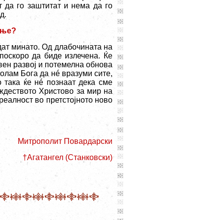
т да го заштитат и нема да го
д.
ање?
дат минато. Од длабочината на
поскоро да биде излечена. Ќе
вен развој и потемелна обнова
олам Бога да нé вразуми сите,
 така ќе нé познаат дека сме
ождеството Христово за мир на
 реалност во претстојното ново
Митрополит Повардарски
†Агатангел (Станковски)