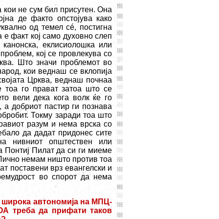
 кои не сум бил присутен. Она
јна де факто опстојува како
уквално од темел сé, постигна
а е факт кој само духовно слеп
 канонска, еклисиолошка или
проблем, кој се провлекува со
ква. Што значи проблемот во
народ, кои веднаш се вклопија
 својата Црква, веднаш почнаа
 тоа го прават затоа што се
то вели дека кога волк ќе го
, а добриот пастир ги познава
обробит. Токму заради тоа што
равиот разум и нема врска со
ебало да дадат придонес сите
на нивниот општествен или
а Понтиј Пилат да си ги миеме
 Лично немам ништо против тоа
дат поставени врз евангелски и
ремудрост во спорот да нема
а широка автономија на МПЦ-
ОА треба да прифати таков