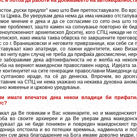
ус и потоа да работи на добивањето на автокефалност
остои „руски предлог“ како што Вие претпоставувате. Во вр
та Црква, Ве уверувам дека нема да има никакво отстапув
 мое мнение е дека и да се согласиме со сето она што г
ме проблемот, зашто камен на сопнување повторно ќе бид
еноупокоениот архиепископ Доситеј, кого СПЦ никаде не г
епископ, иако имала таква обврска по завршените преговори
с со г. Вранишковски и неговите приврзаници, кои себе си 
ставуваат како апатриди, со лажни идентитети, како Виз
во ниту еден случај не треба да прифаќа двосмислени, не
е заборавиме дека афтокефалноста не е желба на неколк
еба на верниот македонски православен народ. Идејата за
 е континуитет на сите генерации православни Македонци о
о султаново ираде, па сé до денеска. Впрочем, во досе
ставник на СПЦ ни нема укажано на некаква духовна анома
вно живеење и црковно уредување.
ли имaте впечаток дека некои владици би прифати
ус?
акал да Ве повикам и Вас новинарите, но и македонскио
рба во своите архиереи и да Ве уверам дека македонск
ојуваат да не биде понижен и повреден македонскиот пр
донија опстоила и во потешки времиња, надминала и поб
рен сум дека благодарение на Бога имаме доволно мудри, 