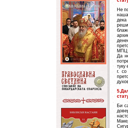
стат
Не п
наша
дека
реши
блаж
архи
дене
прет
МПЦ 
Да н
потр
туку
г. с
прет
духо
5.Да
стат
Би с
дове
наст
Маке
Сигу