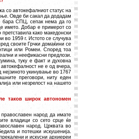
а?
ска со автокефалниот статус на
ање. Овде би сакал да додадам
о бара СПЦ, сепак нема да го
е името. Добар е примерот со
о претставила како македонски
 во 1959 г. Истото се случува
пред своите Грчки домаќини се
антици или Ромеи. Според тоа
реални и неефикасни предлози.
умина, туку е факт и духовна
 автокефалност не е од вчера,
д нејзиното укинување во 1767
гашните преговори, ниту еден
лија или незрелост на нашето
ле таков широк автономен
т православен народ да имате
ите владици со сето срце ќе
авославен народ. Црквата во
едила и потешки искушенија.
прекалени и искусни архиереи