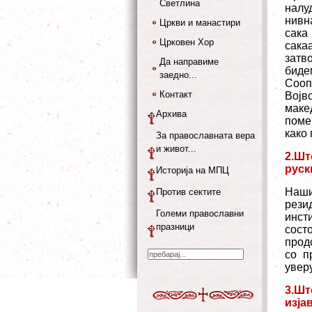
Светлина
налу
нивн
Цркви и манастири
сака
Црковен Хор
сака
затв
Да направиме
биде
заедно...
Сооп
Контакт
Војв
маке
Архива
поме
како
За православната вера
и живот...
2.Шт
руск
Историја на МПЦ
Наши
Против сектите
рези
Големи православни
инст
празници
сост
прод
со п
увер
3.Шт
изја