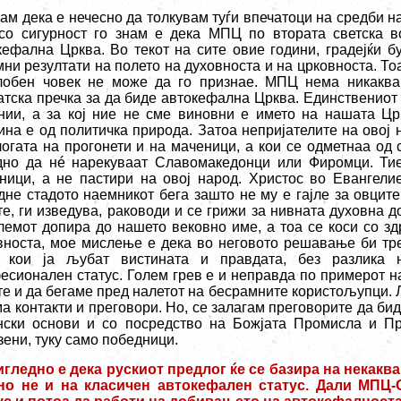
ам дека е нечесно да толкувам туѓи впечатоци на средби на
со сигурност го знам е дека МПЦ по втората светска во
кефална Црква. Во текот на сите овие години, градејќи б
мни резултати на полето на духовноста и на црковноста. То
лобен човек не може да го признае. МПЦ нема никаква
атска пречка за да биде автокефална Црква. Единствениот 
нии, а за кој ние не сме виновни е името на нашата Цр
ина е од политичка природа. Затоа непријателите на овој 
логата на прогонети и на маченици, а кои се одметнаа од
дно да нé нарекуваат Славомакедонци или Фиромци. Тие
ници, а не пастири на овој народ. Христос во Евангелие
дне стадото наемникот бега зашто не му е гајле за овците
те, ги изведува, раководи и се грижи за нивната духовна д
лемот допира до нашето вековно име, а тоа се коси со зд
вноста, мое мислење е дека во неговото решавање би тр
 кои ја љубат вистината и правдата, без разлика 
есионален статус. Голем грев е и неправда по примерот н
те и да бегаме пред налетот на бесрамните користољупци.
ма контакти и преговори. Но, се залагам преговорите да би
нски основи и со посредство на Божјата Промисла и П
зени, туку само победници.
игледно е дека рускиот предлог ќе се базира на некакв
но не и на класичен автокефален статус. Дали МПЦ-