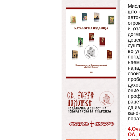
Мисл
што 
авто
огро
и оз
догм
деце
сушт
во у
погр
наем
напа
свои
проб
духо
оние
проф
раце
да и
кано
пора
4.Оч
ОА, 