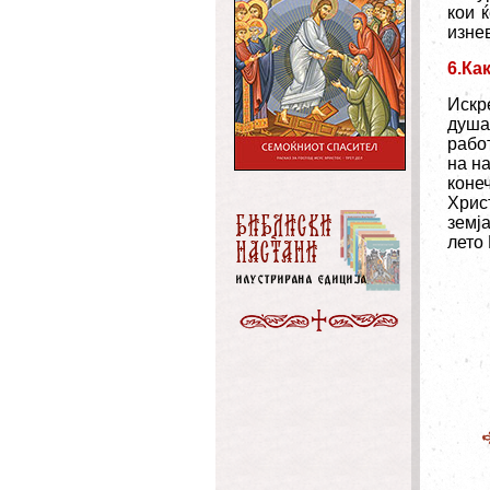
кои 
изне
6.Ка
Искр
душа
рабо
на н
коне
Хрис
земја
лето