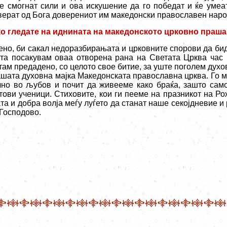
ќе смогнат сили и ова искушение да го победат и ќе умеа
верат од Бога доверениот им македонски православен наро
ко гледате на иднината на македонското црковно праш
ено, би сакал недоразбирањата и црковните спорови да би
та посакувам оваа отворена рана на Светата Црква час 
там предадено, со целото свое битие, за уште поголем духо
ашата духовна мајка Македонската православна црква. Го м
чно во љубов и почит да живееме како браќа, зашто само
тови ученици. Стиховите, кои ги пееме на празникот на Р
та и добра волја меѓу луѓето да станат наше секојдневие и
 Господово.