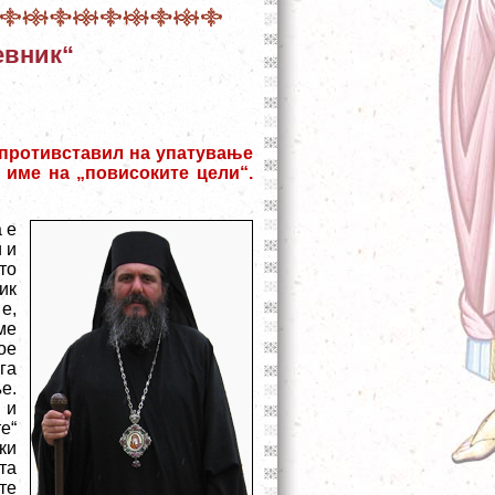
евник“
 спротивставил на упатување
 име на „повисоките цели“.
 е
 и
то
ик
е,
ме
ое
га
е.
 и
е“
ки
та
те