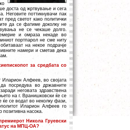
ко
ше доста од жртвување и сега
а. Неговите поттикнувачи пак
ат пред светот како политички
сите да се фатиме доколку не
вувања не се чекаше долго.
емерие и омраза некаде во
зиниот портпарол не сме ниту
 обитаваат на некое подрачје
 нивните намери и сметав дека
чам.
иепископот за средбата со
 Иларион Алфеев, во својата
 да посредува во државните
 заради неговата здравствена
њето на г. Вранишковски ќе се
 ќе се водат во неколку фази,
ополитот Иларион Алфеев го
о позитивна насока.
 премиерот Никола Груевски
татус на МПЦ-ОА?