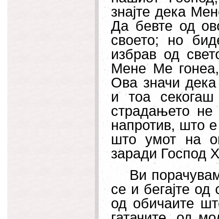
знајте дека Мен
Да бевте од ов
своето; но бид
избрав од свето
Мене Ме гонеа, 
Ова значи дека
и тоа секогаш
страдањето не 
напротив, што е 
што умот на о
заради Господ Х
Ви порачувам
се и бегајте од
од обичаите што
гатачите, од м