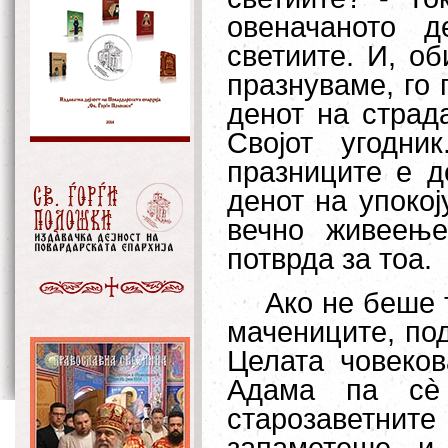
овеначаното 
светиите. И, об
празнуваме, го 
денот на страд
Својот угодни
празниците е д
денот на упоко
вечно живеење
потврда за тоа.
Ако не беше 
мачениците, по
Целата човеков
Адама па сè
старозаветните