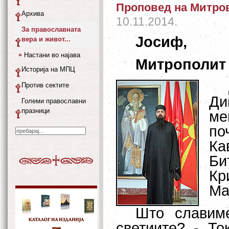
Проповед на Митро
Архива
10.11.2014.
За православната
Јосиф,
вера и живот...
Настани во најава
Митрополит 
Историја на МПЦ
Против сектите
Ди
Големи православни
празници
ме
по
Ка
Би
Кр
Ма
Што славиме
светиите? - То