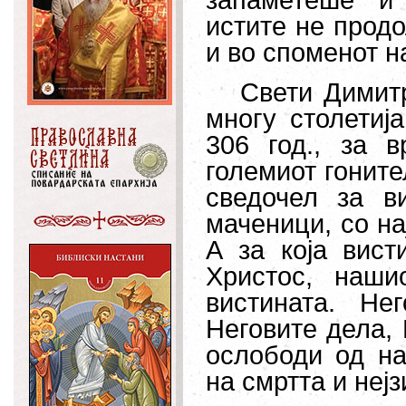
запаметеше и 
истите не прод
и во споменот н
Свети Димитр
многу столетија
306 год., за 
големиот гоните
сведочел за в
маченици, со на
А за која вис
Христос, наши
вистината. Не
Неговите дела, 
ослободи од на
на смртта и нејз