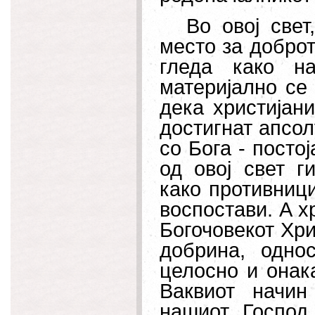
Во овој свет
место за доброто
гледа како на
материјално се 
дека христијани
достигнат апсол
со Бога - постој
од овој свет г
како противници
воспостави. А х
Богочовекот Хри
добрина, одно
целосно и онак
Ваквиот начин
нашиот Господ,