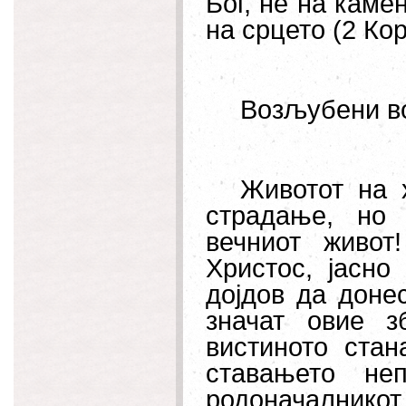
Бог, не на каме
на срцето (2 Кор.
Возљубени во
Животот на х
страдање, но
вечниот живот
Христос, јасно
дојдов да донес
значат овие з
вистиното стан
ставањето неп
родоначалникот 