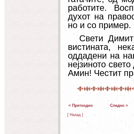
работите. Вос
духот на правос
но и со пример.
Свети Димит
вистината, не
оддадени на на
нејзиното свето
Амин! Честит пр
< Претходно
Следно >
[ Назад ]