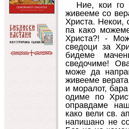
Ние, кои го
живееме со вер
Христа. Некои, 
па како можем
Христа?! - Мо
сведоци за Хр
бидеме мачен
сведочиме! Ов
може да напра
живееме верата
и моралот, бара
одиме по Хрис
оправдаме наш
како вели св. а
напишано не со