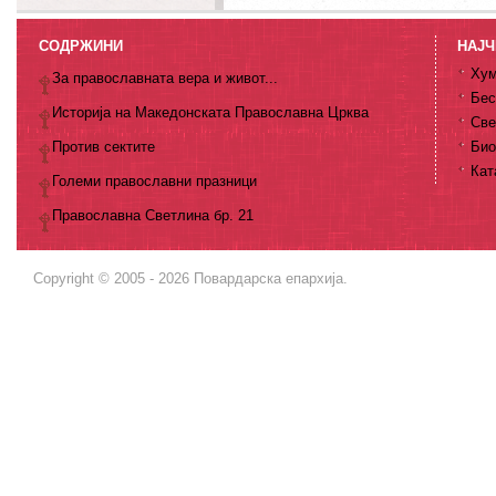
СОДРЖИНИ
НАЈЧ
Хум
За православната вера и живот...
Бес
Историја на Македонската Православна Црква
Све
Против сектите
Био
Кат
Големи православни празници
Православна Светлина бр. 21
Copyright © 2005 - 2026 Повардарска епархија.