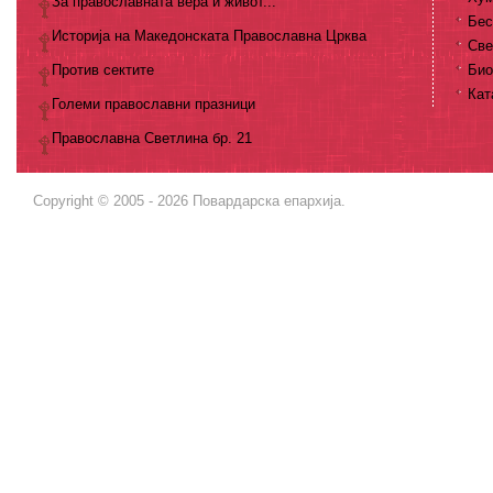
За православната вера и живот...
Бес
Историја на Македонската Православна Црква
Све
Против сектите
Био
Кат
Големи православни празници
Православна Светлина бр. 21
Copyright © 2005 - 2026 Повардарска епархија.