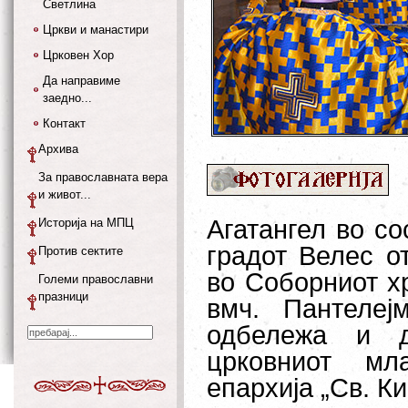
Светлина
Цркви и манастири
Црковен Хор
Да направиме
заедно...
Контакт
Архива
За православната вера
и живот...
Агатангел во с
Историја на МПЦ
градот Велес о
Против сектите
во Соборниот х
Големи православни
празници
вмч. Пантеле
одбележа и д
црковниот мл
епархија „Св. Ки