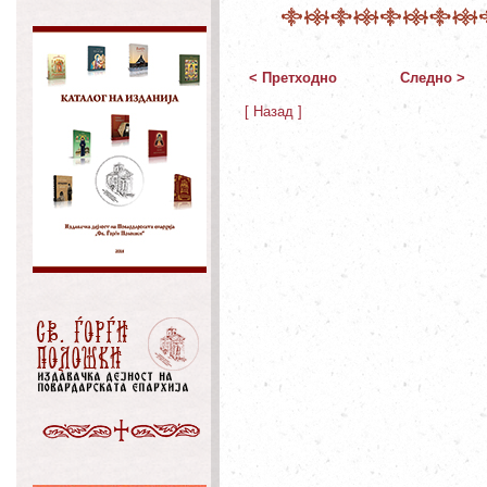
< Претходно
Следно >
[ Назад ]