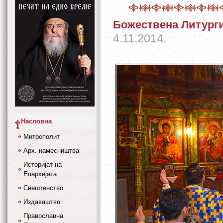
Божествена Литурги
4.11.2014.
Насловна
Митрополит
Арх. намесништва
Историјат на
Епархијата
Свештенство
Издаваштво
Православна