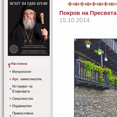
Покров на Пресвета
15.10.2014.
Насловна
Митрополит
Арх. намесништва
Историјат на
Епархијата
Свештенство
Издаваштво
Православна