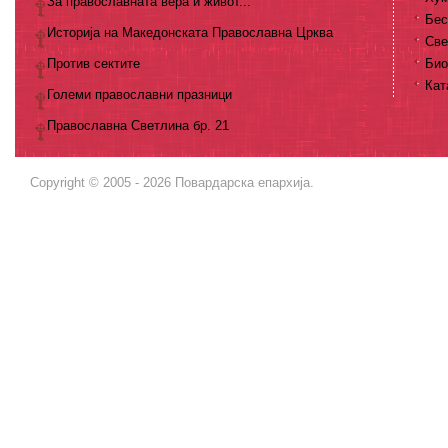
За православната вера и живот...
Бес
Историја на Македонската Православна Црква
Све
Против сектите
Био
Кат
Големи православни празници
Православна Светлина бр. 21
Copyright © 2005 - 2026 Повардарска епархија.