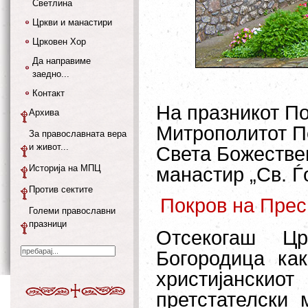
Светлина
Цркви и манастири
Црковен Хор
Да направиме
заедно...
Контакт
На празникот По
Архива
Митрополитот По
За православната вера
и живот...
Света Божестве
Историја на МПЦ
манастир
„Св. Ѓ
Против сектите
Покров на Прес
Големи православни
празници
Отсекогаш Цр
Богородица ка
христијанск
претстателски 