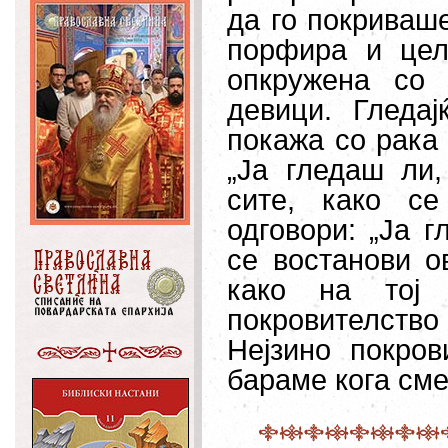
да го покриваш
порфира и цел
опкружена со 
девици. Гледа
покажа со рака
„Ја гледаш ли,
сите, како с
одговори: „Ја 
се востанови о
како на тој 
покровителство
Нејзино покров
бараме кога сме