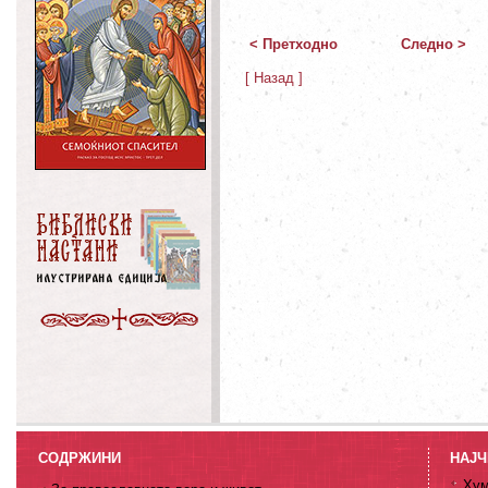
< Претходно
Следно >
[ Назад ]
СОДРЖИНИ
НАЈЧ
Хум