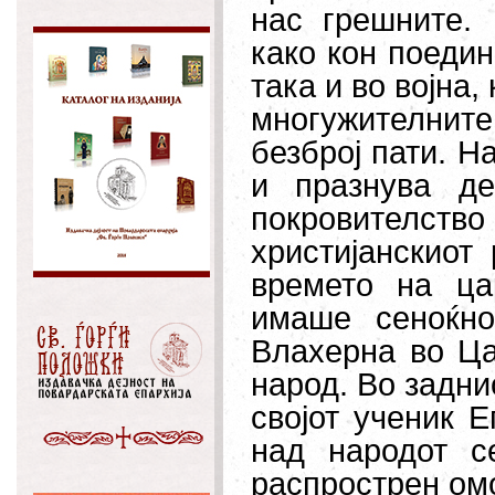
нас грешните.
како кон поедин
така и во војна,
многужителнит
безброј пати. Н
и празнува де
покровителс
христијанскиот
времето на ца
имаше сеноќно
Влахерна во Ца
народ. Во задни
својот ученик Е
над народот с
распрострен омо