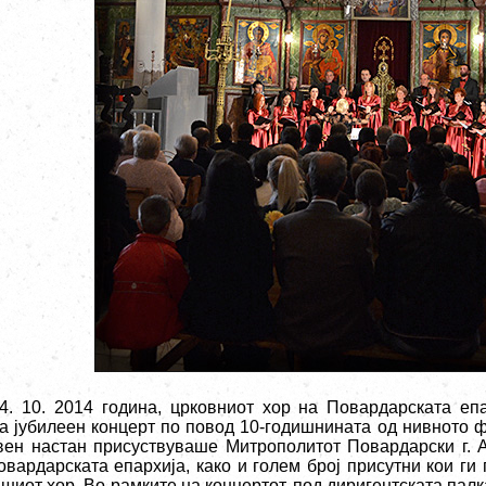
4. 10. 2014
година, црковниот хор на Повардарската епа
а јубилеен концерт по повод 10-годишнината од нивното 
вен настан присуствуваше Митрополитот Повардарски г. А
овардарската епархија, како и голем број присутни кои ги
ашиот хор. Во рамките на концертот, под диригентската пал