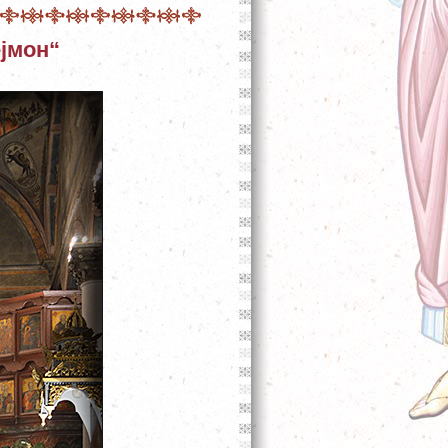
ејмон“