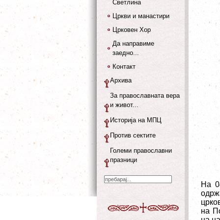
Светлина
Цркви и манастири
Црковен Хор
Да направиме
заедно...
Контакт
Архива
За православната вера
и живот...
Историја на МПЦ
Против сектите
Големи православни
празници
На
0
одрж
црко
на П
на н