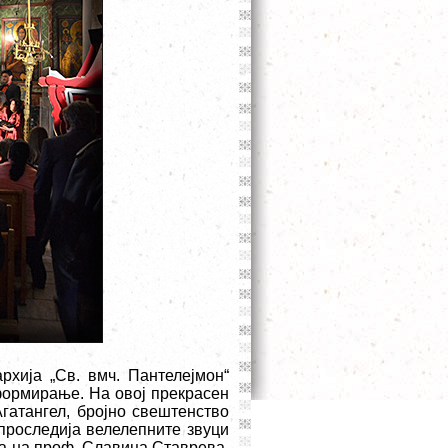
рхија „Св. вмч. Пантелејмон“
формирање. На овој прекрасен
гатангел, бројно свештенство
 проследија велелепните звуци
ка на проф. Славица Ставрева,