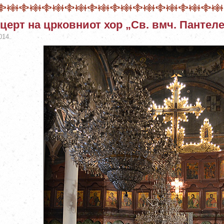
церт на црковниот хор „Св. вмч. Пантел
014.