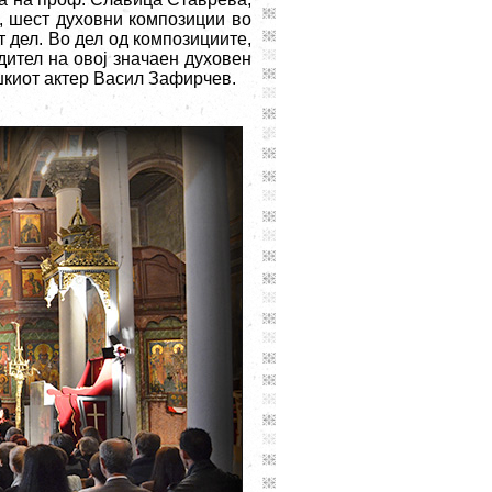
, шест духовни композиции во
 дел. Во дел од композициите,
дител на овој значаен духовен
шкиот актер Васил Зафирчев.