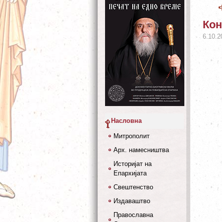
Кон
6.10.2
Насловна
Митрополит
Арх. намесништва
Историјат на
Епархијата
Свештенство
Издаваштво
Православна