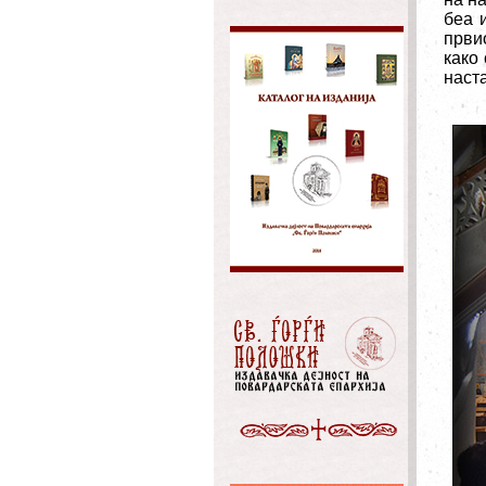
беа 
први
како
наст