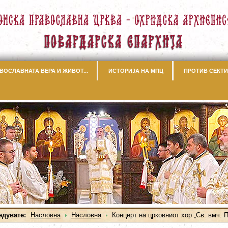
ВОСЛАВНАТА ВЕРА И ЖИВОТ...
ИСТОРИЈА НА МПЦ
ПРОТИВ СЕКТИ
едувате:
Насловна
Насловна
Концерт на црковниот хор „Св. вмч. 