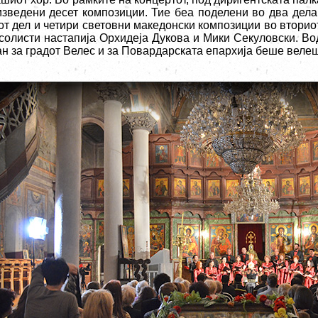
изведени десет композиции. Тие беа поделени во два дела
от дел и четири световни македонски композиции во вториот
 солисти настапија Орхидеја Дукова и Мики Секуловски. Во
ан за градот Велес и за Повардарската епархија беше веле