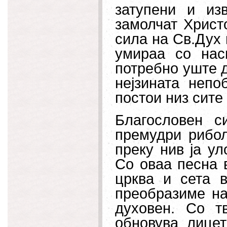
затупени и из
замолчат Христ
сила на Св.Дух 
умираа со нас
потребно уште д
нејзината непо
постои низ сите
Благословен с
премудри рибол
преку нив ја ул
Со оваа песна 
црква и сета 
преобразиме на
духовен. Со т
обновува лицет