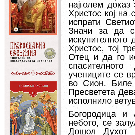
најголем доказ
Христос кој на 
испрати Св
ети
Значи за да с
искупителното 
Христос, тој тр
Отец и да го и
спасителното
учениците се в
во Сион. Биле
Пресветета Дев
исполнило вету
Богородица и 
небото, се залу
Дошол
Духот