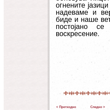
огнените јазици
надеваме и ве
биде и наше вет
постојано с
воскресение.
< Претходно
Следно >