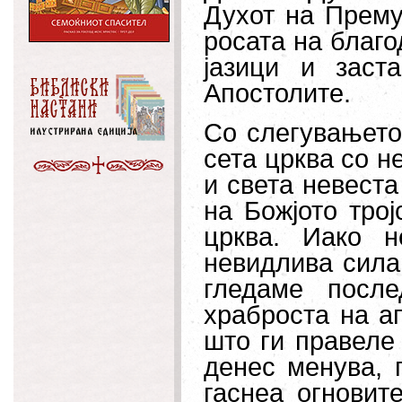
Духот на Прему
росата на благо
јазици и заст
Апостолите.
Со слегувањето
сета црква со н
и света невеста
на Божјото трој
црква. Иако н
невидлива сила,
гледаме посл
храброста на а
што ги правеле
денес менува, 
гаснеа огновит