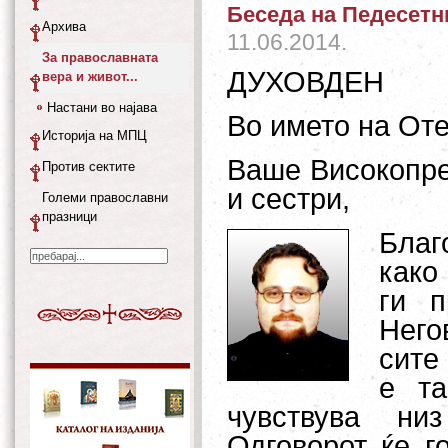
Беседа на Педесетн
Архива
11.06.2014.
За православната
ДУХОВДЕН
вера и живот...
Настани во најава
Во името на Оте
Историја на МПЦ
Ваше Високопре
Против сектите
и сестри
,
Големи православни
празници
Благ
како
ги п
Него
сите
е та
чувствува ни
Одговорот ќе г