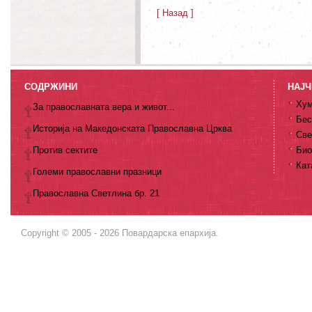
[ Назад ]
СОДРЖИНИ
НАЈЧ
Хум
За православната вера и живот...
Бес
Историја на Македонската Православна Црква
Све
Против сектите
Био
Кат
Големи православни празници
Православна Светлина бр. 21
Copyright © 2005 - 2026 Повардарска епархија.