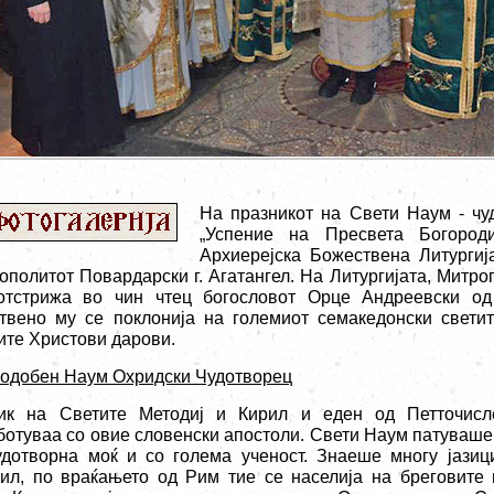
На празникот на Свети Наум - чу
„Успение на Пресвета Богород
Архиерејска Божествена Литургиј
ополитот Повардарски г. Агатангел. На Литургијата, Митро
отстрижа во чин чтец богословот Орце Андреевски од
твено му се поклонија на големиот семакедонски светит
ите Христови дарови.
одобен Наум Охридски Чудотворец
ик на Светите Методиј и Кирил и еден од Петточисл
ботуваа со овие словенски апостоли. Свети Наум патуваше
удотворна моќ и со голема ученост. Знаеше многу јази
ил, по враќањето од Рим тие се населија на бреговите 