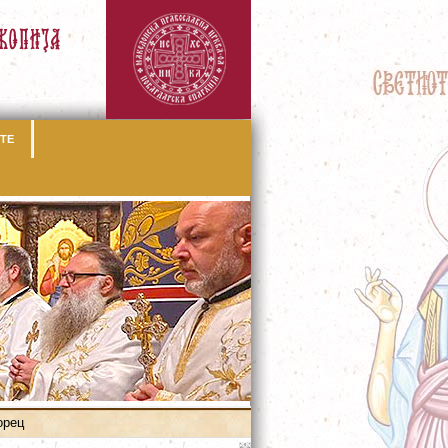
ТЕ
орец