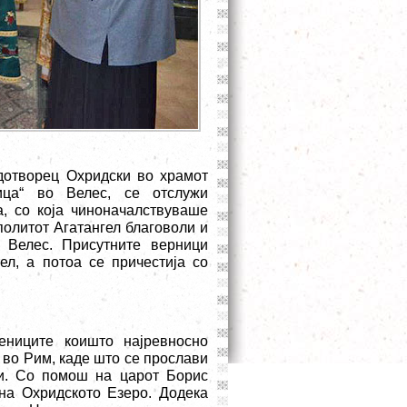
дотворец Охридски во храмот
ица“ во Велес, се отслужи
а, со која чиноначалствуваше
политот Агатангел благоволи и
 Велес. Присутните верници
ел, а потоа се причестија со
ениците коишто најревносно
 во Рим, каде што се прослави
ци. Со помош на царот Борис
на Охридското Езеро. Додека