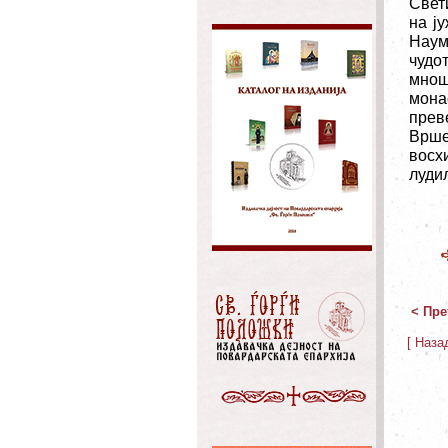
Свет
на ј
Наум
чудо
мнош
мона
прев
Врше
восх
луди
< Пре
[ Наза