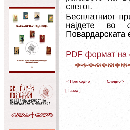
светот.
Бесплатниот пр
најдете во 
Повардарската е
PDF
формат на 
< Претходно
Следно >
[ Назад ]