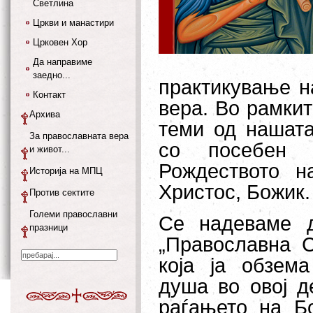
Светлина
Цркви и манастири
Црковен Хор
Да направиме
заедно...
практикување н
Контакт
вера. Во рамкит
Архива
теми од нашата
За православната вера
со посебен 
и живот...
Рождеството н
Историја на МПЦ
Христос, Божик.
Против сектите
Големи православни
Се надеваме 
празници
„Православна С
која ја обзема
душа во овој д
раѓањето на Бо