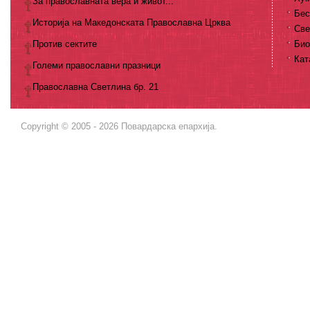
За православната вера и живот...
Бес
Историја на Македонската Православна Црква
Све
Против сектите
Био
Кат
Големи православни празници
Православна Светлина бр. 21
Copyright © 2005 - 2026 Повардарска епархија.