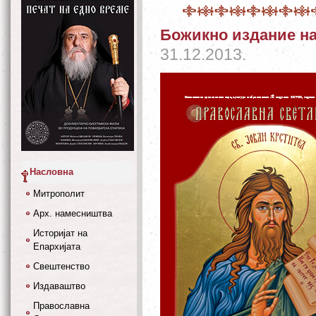
Божикно издание н
31.12.2013.
Насловна
Митрополит
Арх. намесништва
Историјат на
Епархијата
Свештенство
Издаваштво
Православна