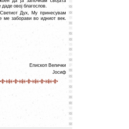
коен да ја започнам својата
 даде овој благослов.
Светиот Дух, Му принесувам
е ме заборави во идниот век.
Епископ Велички
Јосиф