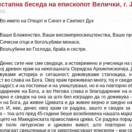
стапна беседа на епископот Велички, г.
012.
Во името на Отецот и Синот и Светиот Дух
Ваше Блаженство, Ваши високипреосвештенства, Ваше пр
Сечесни отци и богољубиви монаси,
Возљубени во Господа, браќа и сестри.
Денес сите ние сме сведоци, а истовремено и учесници на 
вој древен храм на некогашната Охридска Архиепископија.
вуваме историја и сегашност, доживуваме стагнација, н
т во слава на Бога. Овој храм преживеал многу, тој е сведок
 радост, и на постоење и на уништување, но и на повторно 
одарение на Бога, а во Негова слава и благодарение на н
орно е сведок на она за што бил изграден да го доживува –
и на Бога, да живее Црквата и да живее верно и заедно н
от. И, еве, денес овој храм се радува, зашто е сведок з
а – тоа што пред 45-години беше возобновена нашата мајк
ицето на Македонската православна црква. Се радува порад
е полн литургиски и црковен живот, што повторно с
полагаат свештеници и се хиротонисуваат епископи – кои се