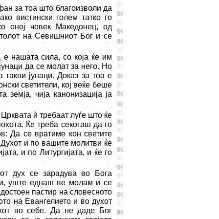
ан за тоа што благоизволи да
ако вистински голем татко го
ко оној човек Македонец, од
столот на Севишниот Бог и се
, е нашата сила, со која ќе им
јунаци да се молат за него. Но
 такви јунаци. Доказ за тоа е
нски светители, кој веќе беше
а земја, чија канонизација ја
 Црквата ѝ требаат луѓе што ќе
похота. Ќе треба секогаш да го
в: Да се вратиме кон светите
 Духот и по вашите молитви ќе
ата, и по Литургијата, и ќе го
јот дух се зарадува во Бога
е и, уште еднаш ве молам и се
 достоен пастир на словесното
ото на Евангелието и во духот
хот во себе. Да не даде Бог