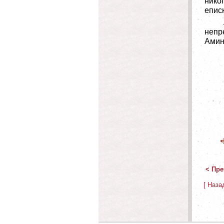
нико
еписк
непр
Амин
< Пре
[ Наза