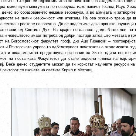
онски г.г. Стефан се одржа молитва за почетокот на академската година
два милениуми многумина не поверуваа иако нашиот Господ Исус Хрис
и денес во образованието немаме веронаука, а во армијата и затворит
арноста не значи безбожност или атеизам. На ова особено треба да вн
та секогаш растеле напоредно. Да се подсетиме дека врвните научници и
ахновени од Светиот Дух. На крајот поглаварот даде благослов на н
та и човештвото имаат потреба од добри пастири затоа што жетвата е го
от на Богословскиот факултет проф. д-р Ацо Гиревски – протоереј-с
рот и Ректорската управа го одбележуваат почетокот на академската год
гија и оваа молитва представува признание за 35-те години постоење
окот на постапката Факултетот да стане редовна членка на најстари
иј. Веќе денес студентите можат да ги користат научните ресурси на 
 ректорот со иконата на светите Кирил и Методиј.