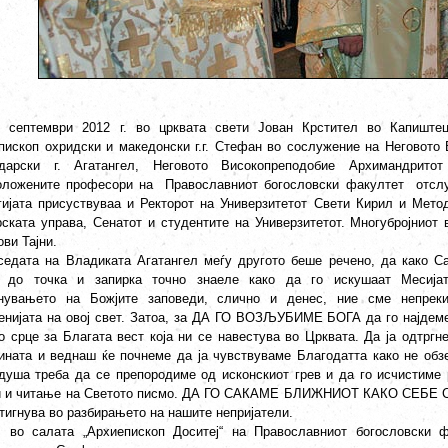
 септември 2012 г. во црквата свети Јован Крстител во Капиштец,
пископ охридски и македонски г.г. Стефан во сослужение на Неговото
дарски г. Агатангел, Неговото Високопреподобие Архимандрит
оложените професори на Православниот богословски факултет отслуж
гијата присуствуваа и Ректорот на Универзитетот Свети Кирил и Метод
рската управа, Сенатот и студентите на Универзитетот. Многубројниот
ви Тајни.
седата на Владиката Агатангел меѓу другото беше речено, да како С
 до точка и запирка точно знаеле како да го искушаат Месија
нувањето на Божјите заповеди, слично и денес, ние сме непрек
енијата на овој свет. Затоа, за ДА ГО ВОЗЉУБИМЕ БОГА да го најдеме 
о срце за Благата вест која ни се навестува во Црквата. Да ја одтргне
ината и веднаш ќе почнеме да ја чувствуваме Благодатта како не обзе
 душа треба да се препородиме од исконскиот грев и да го исчистиме
и и читање на Светото писмо. ДА ГО САКАМЕ БЛИЖНИОТ КАКО СЕБЕ СА
стигнува во разбирањето на нашите непријатели.
, во салата „Архиепископ Доситеј“ на Православниот богословски 