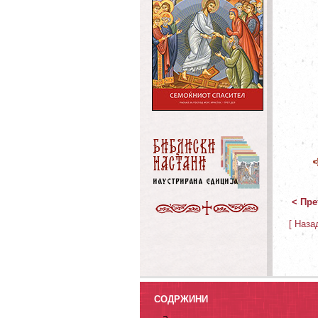
< Пре
[ Наза
СОДРЖИНИ