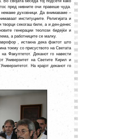
. Во својата беседа тој подсети како
тос пред нивните очи правеше чуда.
е немаме духовници. Да внимаваме –
имаваат институциите. Религијата и
 творци секогаш биле, а и ден-денес
овите генерации теолози бидејќи и
лема, а работниците се малку.
таврофор , истакна дека фактот што
ина токму со присуството на Светата
 на Факултетот. Деканот го навести
от Универзитет на Светите Кирил и
Универзитетот. На крајот деканот го