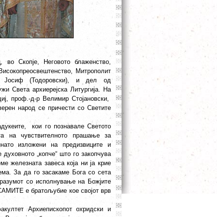
 во Скопје, Неговото блаженство,
 Високопреосвештенство, Митрополит
от Јосиф (Тодоровски), и дел од
и Света архиерејска Литургија. На
иј, проф.-д-р Велимир Стојановски,
 верен народ се причести со Светите
адукеите, кои го познавале Светото
та на чувствителното прашање за
инато изложени на предизвиците и
духовното „копче“ што го закопчува
ме железната завеса која ни ја крие
ма. За да го засакаме Бога со сета
 разумот со исполнување на Божјите
МИТЕ е братољубие кое својот врв
факултет Архиепископот охридски и