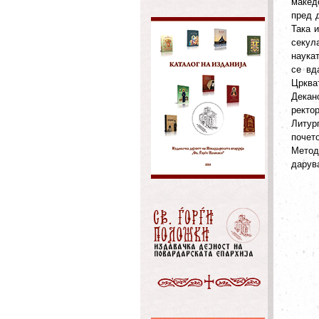
макед
пред 
Така 
секул
наука
се вд
Црква
Декан
ректо
Литур
почет
Метод
дарува