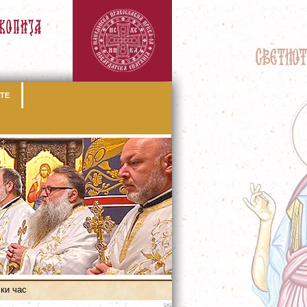
ТЕ
ки час