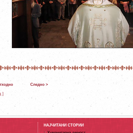
тходно
Следно >
д ]
НАЈЧИТАНИ СТОРИИ
Хуманитарна дејност