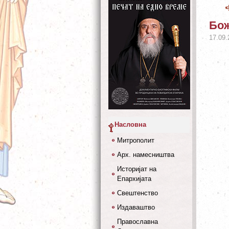
Бож
17.09.
Насловна
Митрополит
Арх. намесништва
Историјат на
Епархијата
Свештенство
Издаваштво
Православна