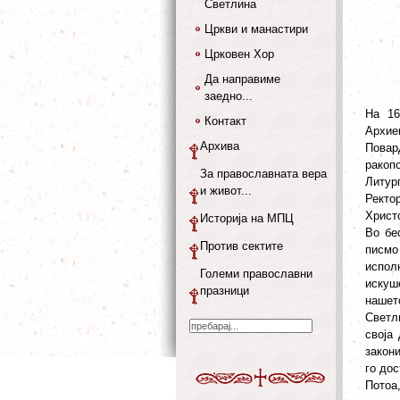
Светлина
Цркви и манастири
Црковен Хор
Да направиме
заедно...
На 16
Контакт
Архие
Архива
Повар
ракоп
За православната вера
Литур
и живот...
Ректо
Христо
Историја на МПЦ
Во бе
Против сектите
писмо
испол
Големи православни
искуш
празници
нашет
Светл
своја
закон
го до
Потоа