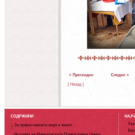
< Претходно
Следно >
[ Назад ]
СОДРЖИНИ
НАЈЧ
Хум
За православната вера и живот...
Бес
Историја на Македонската Православна Црква