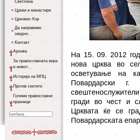
Светлина
Цркви и манастири
Црковен Хор
Да направиме
заедно...
Контакт
Архива
На 15. 09. 2012 го
За православната вера
нова црква во се
и живот...
осветување на ка
Историја на МПЦ
Повардарски г.
Против сектите
свештенослужители
Големи православни
гради во чест и с
празници
Црквата ќе се гр
Повардарската епар