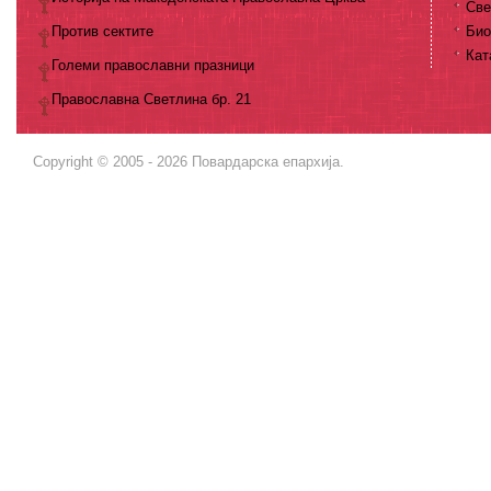
Све
Против сектите
Био
Кат
Големи православни празници
Православна Светлина бр. 21
Copyright © 2005 - 2026 Повардарска епархија.