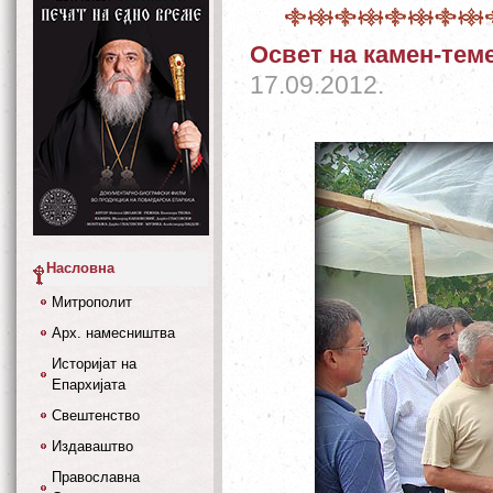
Освет на камен-тем
17.09.2012.
Насловна
Митрополит
Арх. намесништва
Историјат на
Епархијата
Свештенство
Издаваштво
Православна