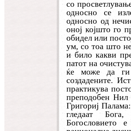
со просветлување
односно се изл
односно од нечис
оној којшто го п
обидел или посто
ум, со тоа што н
и било какви пре
патот на очистув
ќе може да ги
создадените. Ист
практикува посто
преподобен Нил 
Григориј Палама:
гледаат Бога,
Богословието 