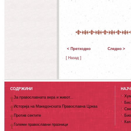
< Претходно
Следно >
[ Назад ]
СОДРЖИНИ
НАЈЧ
Хум
За православната вера и живот...
Бес
Историја на Македонската Православна Црква
Све
Против сектите
Био
Кат
Големи православни празници