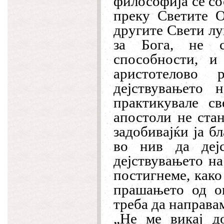
философија се со
преку Светите О
другите Свети лу
за Бога, не с
способности, и
аристотелово 
дејствувањето
практикувале св
апостоли не стан
задобивајќи ја б
во нив да деј
дејствувањето н
постигнеме, како
прашањето од о
треба да направа
„Не ме викај д