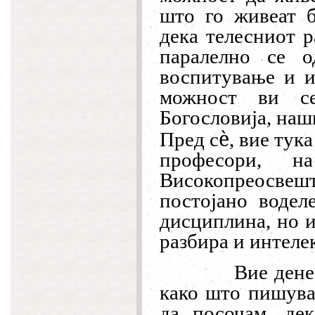
што го живеат б
дека телесниот р
паралелно се о
воспитување и и
можност ви с
Богословија, наш
è
Пред с
, вие тук
професори, н
Високопреосвешт
постојано водел
дисциплина, но и
разбира и интеле
Вие дене
како што пишува 
да посочам, де