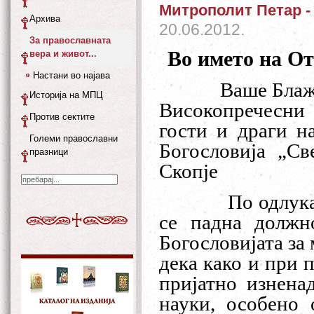
Митрополит Петар -
Архива
20.06.2012.
За православната
Во името на От
вера и живот...
Настани во најава
Ваше Блаж
Историја на МПЦ
Високопречесни
Против сектите
гости и драги н
Големи православни
Богословија „С
празници
Скопје
По одлук
се падна должн
Богословијата за
дека како и при п
пријатно изнена
науки, особено 