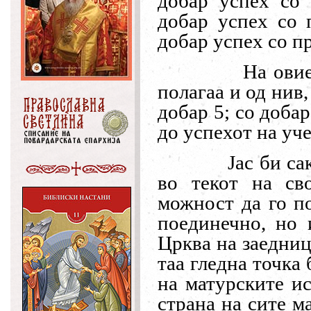
добар успех со 
добар успех со 
добар успех со пр
На ови
полагаа и од нив
добар 5; со добар
до успехот на уч
Јас би са
во текот на св
можност да го по
поединечно, но 
Црква на заедниц
таа гледна точка
на матурските и
страна на сите м