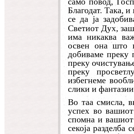
само повод, Госп
Благодат. Така, 
се да ја задобив
Светиот Дух, заш
има никаква важ
освен она што г
добиваме преку п
преку очистување
преку просвет
избегнеме вообл
слики и фантазии
Во таа смисла, в
успех во вашиот
спомна и вашиот 
секоја разделба 