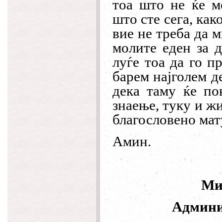
тоа што не ќе м
што сте сега, как
вие не треба да 
молите еден за д
луѓе тоа да го п
барем најголем д
дека таму ќе по
знаење, туку и жи
благословено ма
Амин.
Ми
Админи