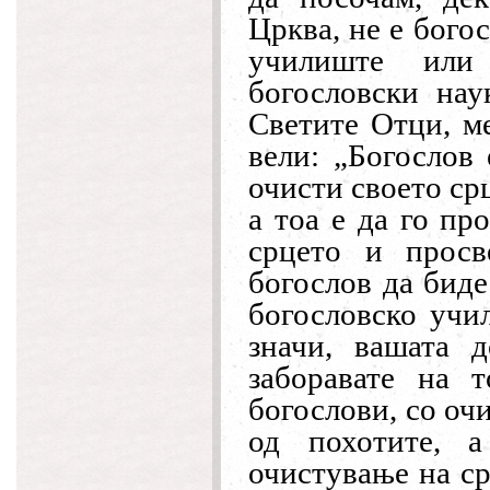
Црква, не е бого
училиште или 
богословски нау
Светите Отци, ме
вели: „Богослов 
очисти своето ср
а тоа е да го пр
срцето и просв
богослов да биде
богословско учи
значи, вашата 
заборавате на 
богослови, со оч
од похотите, а
очистување на ср