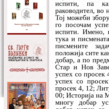
испити, па к
раководител, во 
Тој можеби збору
го посочам успе
испити. Имено, 
тука и писмената
писмените зад
положија сите ка
добар, а по пред
Стар и Нов Заве
успех со просек 
успех со просек
просек 4, 12; Ли
00; Историја на 
многу добар ус