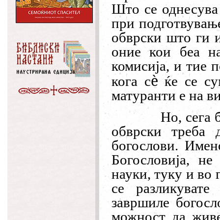
Што се однесува
при подготвувањ
обврски што ги и
оние кои беа на
комисија, и тие 
è
кога с
ќе се су
матуранти е на в
Но, сега 
обврски треба 
богослови. Имен
Богословија, не
науки, туку и во 
се разликуват
завршиле богосл
можност да живе