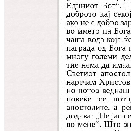
Единиот Бог“. Ш
доброто кај секо
ако не е добро з
во името на Бога
чаша вода која ќ
награда од Бога 
многу големи дел
тие нема да имаа
Светиот апостол
наречам Христов 
но потоа веднаш 
повеќе се потр
апостолите, а ре
додава: „Не јас с
во мене“. Што зн