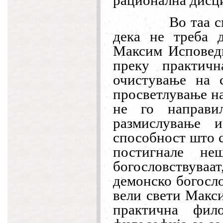
рационална дисц
Во таа с
дека не треба 
Максим Исповедн
преку практичн
очистување на 
просветлување на
не го направи
размислување и
способност што с
постигнале н
богословствуваа
демонско богосло
вели свети Макс
практична фило