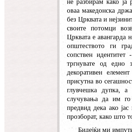
не разбирам како ја 
оваа македонска држа
без Црквата и нејзини
своите потомци воз
Црквата е авангарда 
општеството ги гра
сопствен идентитет 
тргнувате од едно 
декоративен елемен
присутна во сегашност
глувчешка дупка, а
случувања да им го 
предвид дека ако јас
прозборат, како што т
Бидејќи ми импути