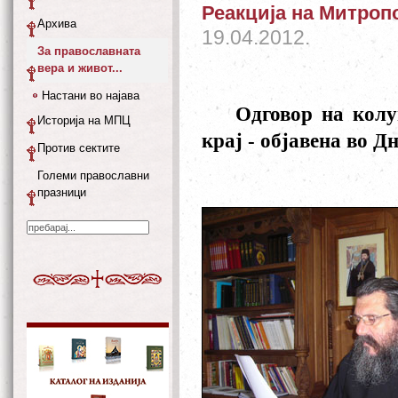
Реакција на Митроп
Архива
19.04.2012.
За православната
вера и живот...
Настани во најава
Одговор на колу
Историја на МПЦ
крај - објавена во Дн
Против сектите
Големи православни
празници