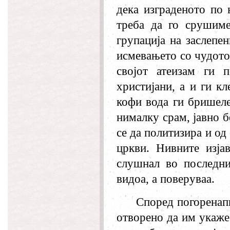
дека изграденото по 
треба да го срушиме
групација на заслепе
исмевањето со чудото 
својот атеизам ги п
христијани, а и ги к
кофи вода ги бришеле
нималку срам, јавно 
се да политизира и од
цркви. Нивните изја
слушнал во последни
видоа, а поверуваа.
Според погоренап
отворено да им укаже 