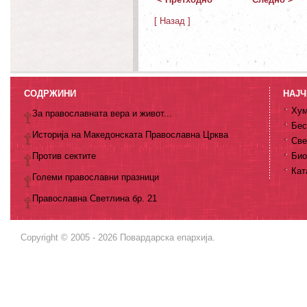
[ Назад ]
СОДРЖИНИ
НАЈЧ
Хум
За православната вера и живот...
Бес
Историја на Македонската Православна Црква
Све
Против сектите
Био
Кат
Големи православни празници
Православна Светлина бр. 21
Copyright © 2005 - 2026 Повардарска епархија.