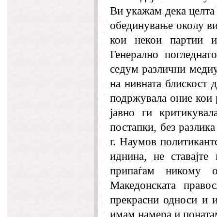
Ви укажам дека целта
обединување околу ви
кои некои партии и
Генерално погледнат
седум различни медиу
на нивната блискост 
подржувала оние кои 
јавно ги критикувал
постапки, без разлик
г. Наумов политикант
иднина, не ставајте
припаѓам никому о
Македонската право
прекрасни односи и и
имам намера и понатам