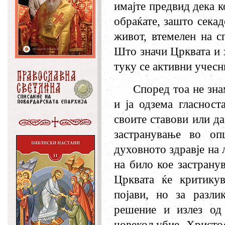
имајте предвид дека к
обраќате, зашто сека
живот, втемелен на с
Што значи Црквата и х
туку се активни учесн
Според тоа не зна
и ја одзема гласност
своите ставови или д
застранување во оп
духовното здравје на 
на било кое застрану
Црквата ќе критику
појави, но за разли
решение и излез од 
човекољубие. Христос