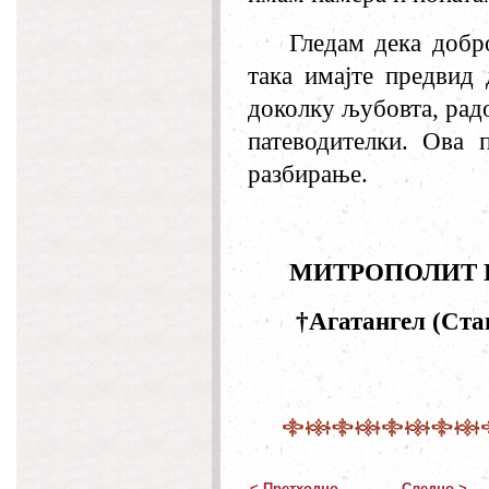
Гледам дека добро
така имајте предвид 
доколку љубовта, рад
патеводителки. Ова 
разбирање.
МИТРОПОЛИТ 
†Агатангел (Ста
< Претходно
Следно >