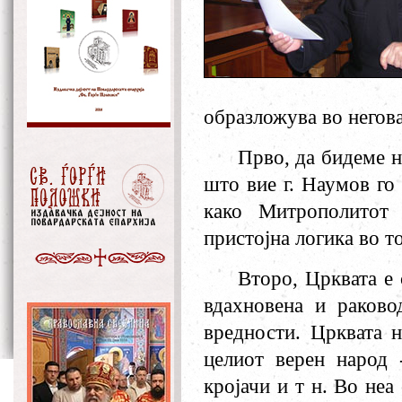
образложува во негов
Прво, да бидеме н
што вие г. Наумов го
како Митрополитот 
пристојна логика во то
Второ, Црквата е 
вдахновена и раково
вредности. Црквата н
целиот верен народ 
кројачи и т н. Во не