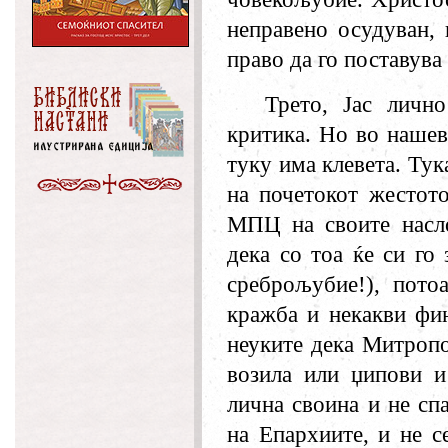
неправено осудуван,
право да го поставува
Трето, Јас личн
критика. Но во нашев
туку има клевета. Тук
на почетокот жестот
МПЦ на своите насло
дека со тоа ќе си го
среброљубие!), пото
кражба и некакви фин
неуките дека Митропо
возила или џипови и
лична своина и не сп
на Епархиите, и не с