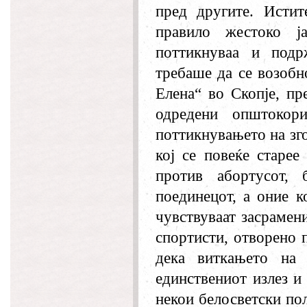
пред другите. Истит
правило жестоко ј
поттикнуваа и подр
требаше да се возобн
Елена“ во Скопје, пр
одредени општокор
поттикнувањето на зг
кој се повеќе старее
против абортусот, 
поединецот, а оние к
чувствуваат засрамен
спортисти, отворено 
дека виткањето на
единствениот излез и
некои белосветски по