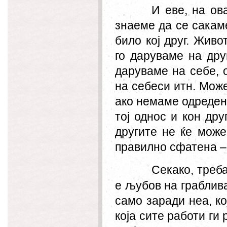
И еве, на ов
знаеме да се сакам
било кој друг. Жив
го даруваме на дру
даруваме
на
себе, 
на
себеси итн. Мож
ако немаме одреден
тој однос и кон дру
другите не ќе може
правилно сфатена – 
Секако, треб
е љубов на граблива
само заради неа, ко
која сите работи ги 