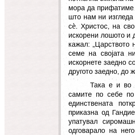
мора да прифатиме
што нам ни изгледа 
è
с
. Христос, на св
искорени лошото и 
кажал: „Царството 
семе на својата ни
искорнете заедно со
другото заедно, до ж
Така е и во
сами
те
по себе по
единствената пот
приказна од Гандие
упатувал сиромашн
одговарало на нег