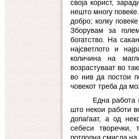
своја корист, зара
нешто многу повеќе.
добро; колку повеќе
Зборувам за голе
богатство. На сака
најсветлото и нај
количина на магл
возрастуваат во так
во нив да постои п
човекот треба да мо
Една работа
што некои работи в
допаѓаат, а од не
себеси
творе
чки, 
пот
полна смисла на 