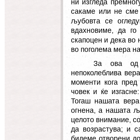
ни изгледа премног
сакаме или не сме 
љубовта се огледу
вдахн
ови
ме, да го
скапоцен и дека во 
во поголема мера на
За ова од
непоколеблива вера
моменти кога пред
човек и ќе изгасне
Тогаш нашата вера
огнена, а нашата љ
целото внимание, со
да возрастува; и с
бидеме отворени до 