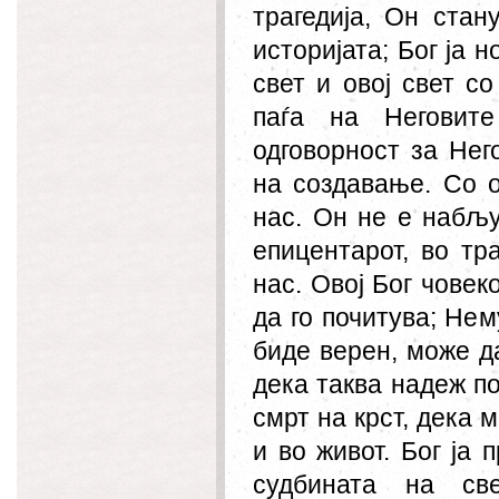
трагедија, Он стан
историјата; Бог ја н
свет и овој свет со
паѓа на Неговит
одговорност за Нег
на создавање. Со о
нас.
Он
не е набљу
епицентарот, во тр
нас.
О
вој Бог човек
да го почитува; Не
м
биде верен, може да
дека таква надеж по
смрт на крст, дека м
и во живот. Бог ја
судбината на све