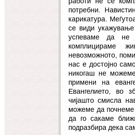
работи не се комп
потребни. Нависти
карикатура. Меѓуто
се види укажување
успеваме да не 
комплицираме ж
невозможното, поми
нас е достојно сам
никогаш не
можеме
примени на еванг
Евангелието, во з
чијашто смисла на
можеме да почнеме 
да го сакаме ближ
подразбира дека сам