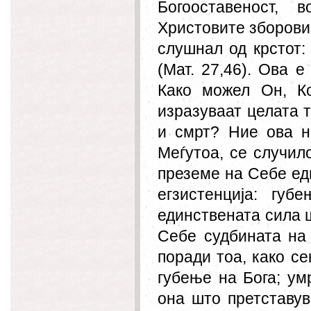
Богооставеност, 
Христовите зборови,
слушнал од крстот:
(Мат. 27,46). Ова е
Како можел
Он
, К
изразуваат целата т
и смрт? Ние ова н
Меѓутоа, се случил
преземе на Себе ед
егзистенција: губ
единствената сила ш
Себе судбината на 
поради тоа, како се
губење на Бога; ум
она што претставув