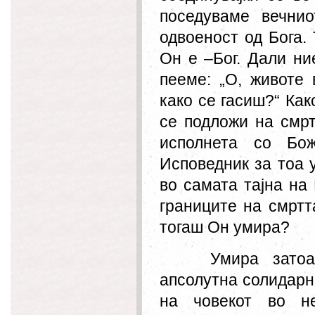
поседуваме вечни
одвоеност од Бога.
Он
е –Бог. Дали ни
пееме: „О, животе 
како се гасиш?
“
Како
се подложи на смрт
исполнета со Бо
Исповедник за тоа у
во самата тајна на
границите на смртта
тогаш
Он
умира?
Умира зато
апсолутна солидарн
на човекот во не