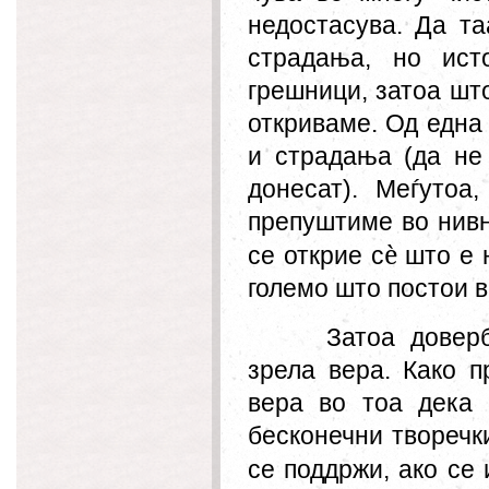
недостасува. Да та
страдања, но ист
грешници, затоа што
откриваме. Од една
и страдања (да не
донесат). Меѓутоа
препуштиме во нивн
è
се открие с
што е н
големо што постои в
Затоа довер
зрела вера. Како п
вера во тоа дека 
бесконечни
творе
чк
се по
д
држи, ако се 