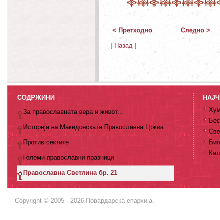
< Претходно
Следно >
[ Назад ]
СОДРЖИНИ
НАЈЧ
Хум
За православната вера и живот...
Бес
Историја на Македонската Православна Црква
Све
Против сектите
Био
Кат
Големи православни празници
Православна Светлина бр. 21
Copyright © 2005 - 2026 Повардарска епархија.