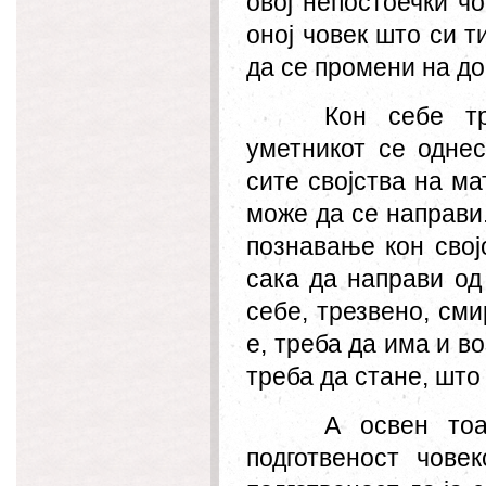
овој непостоечки ч
оној човек што си т
да се промени на до
Кон себе т
уметникот се однес
сите својства на ма
може да се направи
познавање кон свој
сака да направи од 
себе, трезвено, см
е, треба да има и в
треба да стане, што
А освен то
подготвеност чове