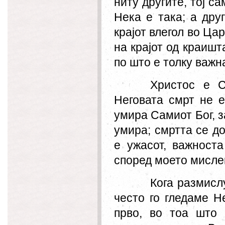
ниту другите, тој с
Нека е така; а друг
крајот влегол во Ца
на крајот од краишт
по што е толку важн
Хрис
т
ос е С
Неговата смрт не
е
умира Самиот Бог, з
умира; смртта се д
е ужасот, важност
с
по
ред
мое
то
мисле
Кога размисл
често го гледаме Н
прво
,
во тоа што