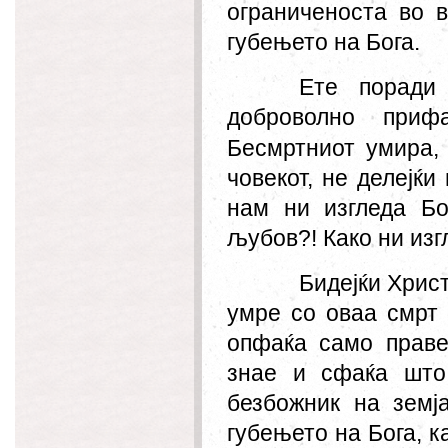
ограниченоста во в
губењето на Бога.
Ете поради
доброволно прифа
Бесмртниот умира,
човекот, не делејќи 
нам ни изгледа Б
љубов?! Како ни изг
Бидејќи Хрис
умре со оваа смрт 
опфаќа само праве
знае и сфаќа што
безбожник на земј
губењето на Бога, к