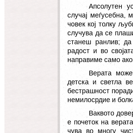
Апсолутен у
случај меѓусебна, 
човек кој толку
љуб
случува да се плаш
станеш ранлив; да
радост и во својат
направиме само ако 
Верата може
детска и светла в
бестрашност поради
немилосрдие и болка
Ваквото дове
е почеток на верата
чува во многу чис