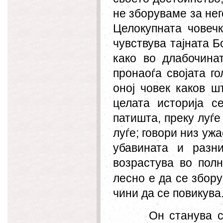
не зборуваме за нег
Целокупната човечк
чувствува тајната Бо
како во длабочина
пронаоѓа својата г
оној човек каков ш
целата историја с
патишта, преку луѓе
луѓе; говори низ ужа
убавината и разни
возрастува во полн
лесно е да се збору
чини да се повикува
Он станува с