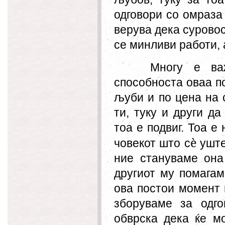
одговори со омраза 
верува дека сурово
се минливи работи, 
Многу е ва
способноста оваа по
љуби и по цена на с
ти, туку и други д
тоа е подвиг. Тоа е
è
човекот што с
уште
ние стануваме он
другиот му пом
а
гам
ова постои момент 
зборуваме за одго
обврска дека ќе м