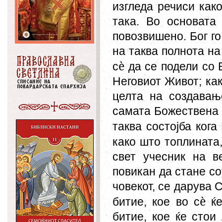
изгледа речиси как
така. Во основата
повозвишено. Бог го
на таква полнота на 
è
с
да се подели со Б
Неговиот Живот; как
целта на создавањ
самата Божествена 
таква состојба кога
како што топлината,
свет учесник на в
повикан да стане соу
човекот, се дарува 
è
битие, кое во с
ќе
битие
,
кое ќе стои 