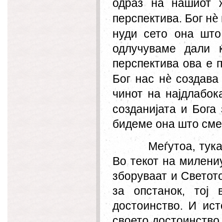
одраз на нашиот ж
è
перспектива. Бог н
нуди сето она шт
одлучуваме дали 
перспектива ова е п
è
Бог нас н
создава 
чинот на најдлабока
созданијата и Бога
бидеме она што сме,
Меѓутоа, тук
Во текот на милени
зборуваат и Светото
за опстанок, тој
достоинство. И ист
своето достоинство,