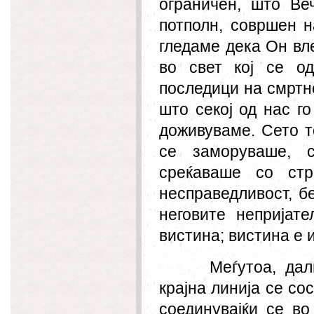
ограничен, што Ве
потполн, совршен н
гледаме дека
Он
вле
во свет кој се о
последици на смртнос
што секој од нас го
доживуваме. Сето т
се заморуваше, 
среќаваше со стр
несправедливост, б
неговите непријат
вистина; вистина е 
Меѓутоа, да
крајна линија се сос
соединувајќи се во