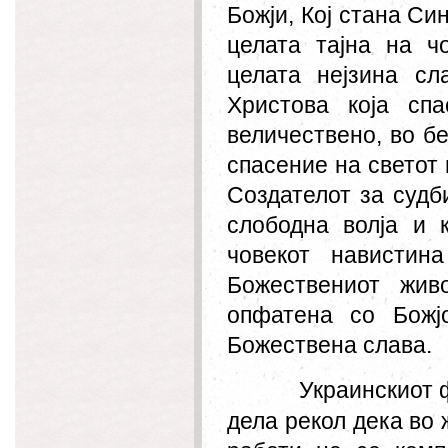
Божји, Кој стана Си
целата тајна на ч
целата нејзина сл
Христова која спа
величествено, во б
спасение на светот 
Создателот за судб
слободна волја и 
човекот навистин
Божествениот жив
опфатена со Божј
Божествена слава.
Украинскиот 
дела рекол дека во 