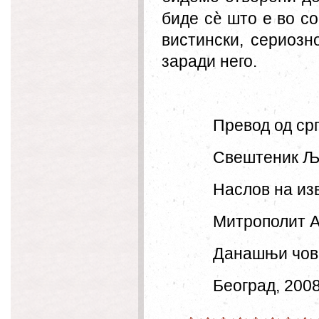
è
биде с
што е во со
вистински, сериоз
заради него.
Превод од срп
Свештеник Љ
Наслов на из
Митрополит А
Данашњи чове
Београд, 200