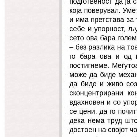
подготвеност да ја 
која поверувал. Уме
и има претстава за 
себе и упорност, љ
сето ова бара голем
– без разлика на то
го бара ова и од
постигнеме. Меѓуто
може да биде меха
да биде и живо со
сконцентрирани кон
вдахновен и со упор
се цени, да го почи
дека нема труд што
достоен на својот чо