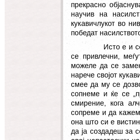
прекрасно објаснув
научив на насилст
кукавичлукот во ни
победат насилствот
Исто е и с
се привлечни, меѓ
можеле да се замен
нарече својот кукав
смее да му се дозво
сопнеме и ќе се „
смирение, кога ал
сопреме и да кажем
она што си е вистин
да ја с
оздаде
ш за с