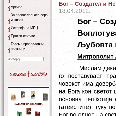
Бог – Создател и Н
Архива
18.04.2012.
За православната вера
Бог – Соз
и живот...
Историја на МПЦ
Воплотув
Против сектите
Љубовта к
Големи православни
празници
Митрополит 
Мислам дека 
го поставуваат пр
човекот има доверб
на Бога кон светот
основна тешкотија 
(атеистите), туку п
Бог во однос на све