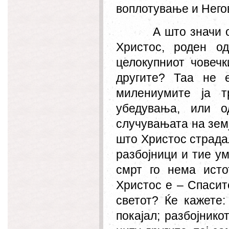
воплотување и Негов
А што значи 
Христос, роден о
целокупниот човеч
другите? Таа не 
милениумите ја т
убедувања, или о
случувањата на земј
што Христос страдал
разбојници и тие у
смрт го нема ист
Христос е – Спасите
светот? Ќе кажете:
покајал; разбојнико