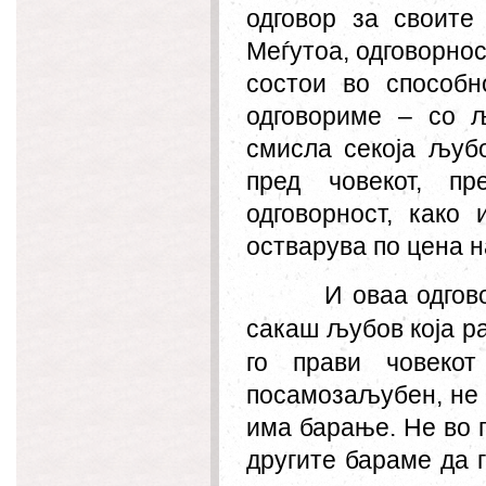
одговор за своите 
Меѓутоа, одговорнос
состои во способн
одговориме – со 
смисла секоја љубо
пред човекот, пр
одговорност, како 
остварува по цена н
И оваа одгов
сакаш љубов која ра
го прави човекот
посамозаљубен, не 
има барање. Не во г
другите бараме да 