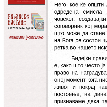
Него, кое ќе општи
одредена смисла 
човекот, создавај
соговорник кој мор
што може да стане 
на Бога се состои ч
ретка во нашето иск
Бидејќи прав
е, како што често ј
право на наградув
оној момент кога ни
живот и покрај на
постоење, на дина
признаваме дека т