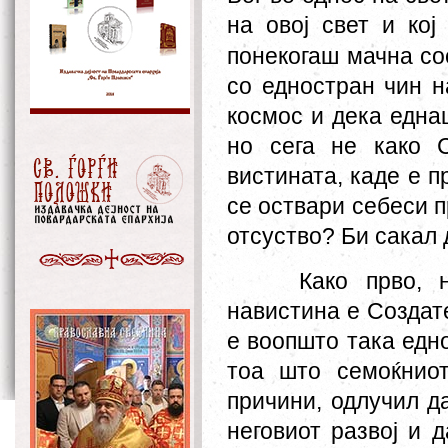
на овој свет и кој
понекогаш мачна со
со едностран чин н
космос и дека еднаш
но сега не како С
вистината, каде е 
се оствари себеси п
отсуство? Би сакал 
Како прво, 
навистина е Создате
е воопшто така едно
тоа
што
семоќниот
причини, одлучи
л
да
неговиот развој и 