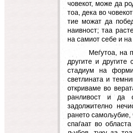
човекот, може да ро
тоа
,
дека во човекот
тие можат да побед
наивност; таа раст
на самиот себе и на
Меѓутоа
,
на
другите и другите 
стадиум на форми
светлината и темни
откриваме во верат
ранливост и да 
задолжително нечи
рането самољубие, 
спаѓаат во областа
љубов, туку за то