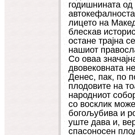
годишнината од
автокефалноста
лицето на Макед
блескав историс
остане трајна с
нашиот правосл
Со оваа значајн
двовековната н
Денес, пак, по 
плодовите на то
народниот собор
со восклик мож
богољубива и ро
уште дава и, ве
спасоносен плод