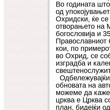
Во годината што
од упокојувањето
Охридски, ќе се
отворањето на 
богословија и 3
Православниот б
кои, по пример
во Охрид, се со
изградба и кал
свештенослужит
Одбележувајќи г
обновата на авт
можеме да каже
црква е Црква с
план, бидејќи о