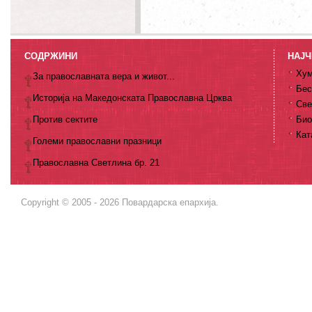
СОДРЖИНИ
НАЈЧ
Хум
За православната вера и живот...
Бес
Историја на Македонската Православна Црква
Све
Против сектите
Био
Кат
Големи православни празници
Православна Светлина бр. 21
Copyright © 2005 - 2026 Повардарска епархија.