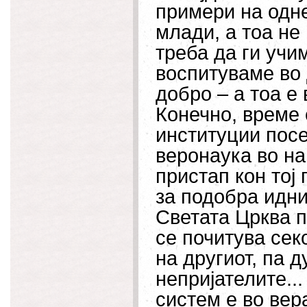
примери на одн
млади, а тоа не
треба да ги учи
воспитуваме во 
добро – а тоа е
Конечно, време
институции посе
веронаука во н
пристап кон тој
за подобра идни
Светата Црква п
се почитува секо
на другиот, па д
непријателите..
систем е во вер