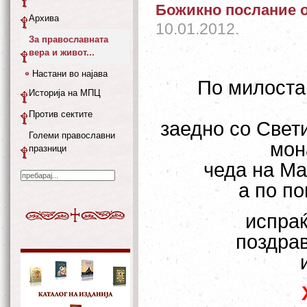
Божикно послание 
Архива
10.01.2012.
За православната
вера и живот...
Настани во најава
По милоста
Историја на МПЦ
Против сектите
заедно со Свет
Големи православни
мон
празници
чеда на Ма
а по п
испраќ
поздрав