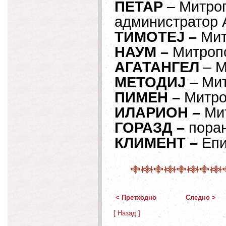
ПЕТАР
– Митроп
администратор 
ТИМОТЕЈ –
Мит
НАУМ –
Митропо
АГАТАНГЕЛ
– М
МЕТОДИЈ
– Мит
ПИМЕН –
Митро
ИЛАРИОН –
Мит
ГОРАЗД –
поран
КЛИМЕНТ –
Епи
< Претходно
Следно >
[ Назад ]