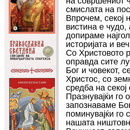
на совршениот ч
смислата на пос
Впрочем, секој 
вистина е чудо,
допираме најгол
историјата и ве
Со Христовото р
оправда сите луѓ
Бог и човекот, 
Христос, со зем
средба на секој 
Празнувајќи го о
запознаваме Бог
поминувајќи го 
нашата ништовно