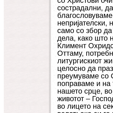
со Христови оч
сострадални, да
благословуваме 
непријателски, 
само со збор да
дела, како што 
Климент Охридс
Оттаму, потребн
литургискиот жи
целосно да праз
преумуваме со С
поправаме и на 
нашето срце, во
животот – Госпо
во лицето на се