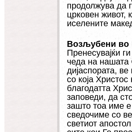
продолжува да 
црковен живот, 
иселените маке
Возљубени во 
Пренесувајќи ги
чеда на нашата 
дијаспората, ве
со која Христос
благодатта Хрис
заповеди, да ст
зашто тоа име е 
сведочиме со ве
светиот апостол