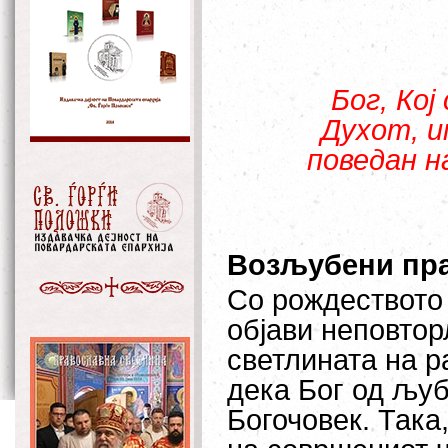
Бог, Кој 
Духот, им
поведан н
Возљубени пр
Со рождеството
објави неповтор
светлината на р
дека Бог од љуб
Богочовек. Така