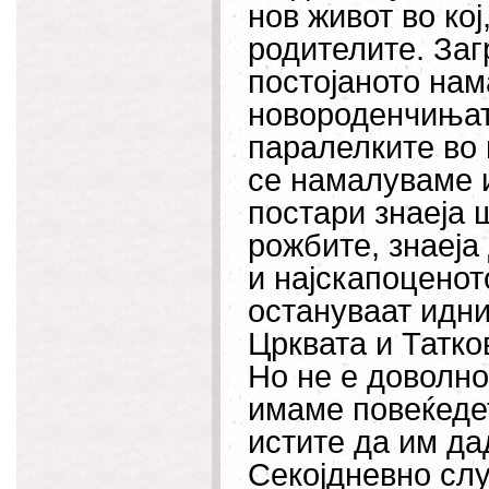
нов живот во кој
родителите. Заг
постојаното нам
новороденчињата
паралелките во
се намалуваме 
постари знаеја 
рожбите, знаеја
и најскапоценот
остануваат иднин
Црквата и Татко
Но не е доволно
имаме повеќедет
истите да им д
Секојдневно сл