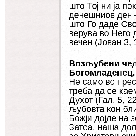
што Тој ни ја по
денешниов ден –
што Го даде Сво
верува во Него 
вечен (Јован 3
Возљубени чед
Богомладенец,
Не само во прес
треба да се кае
Духот (Гал. 5, 2
љубовта кон бли
Божји дојде на 
Затоа, наша дол