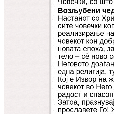
Човечки, со што
Возљубени чед
Настанот со Хр
сите човечки ко
реализирање на
човекот кон доб
новата епоха, з
тело – сè ново с
Неговото доаѓањ
една религија, т
Кој е Извор на ж
човекот во Него
радост и спасон
Затоа, празнувај
прославете Го! 