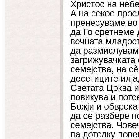
Христос на небе
А на секое прос
пренесуваме во 
да Го сретнеме 
вечната младост
да размислуваме
загрижувачката 
семејства, на с
десетиците илја
Светата Црква и 
повикува и потс
Божји и обврскат
да се разбере п
семејства. Чове
па дотолку пове