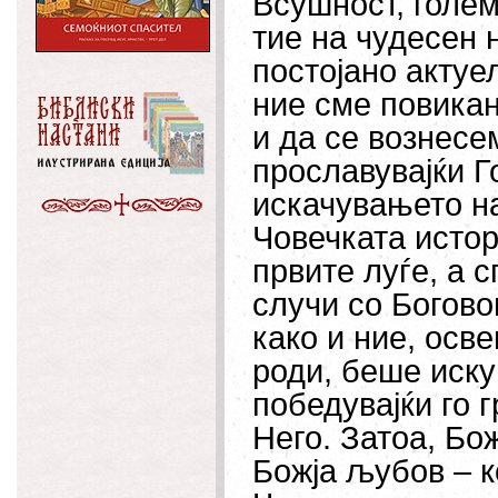
Всушност, голем
тие на чудесен 
постојано актуе
ние сме повикан
и да се вознесе
прославувајќи Г
искачувањето на
Човечката истор
првите луѓе, а 
случи со Богово
како и ние, осве
роди, беше иску
победувајќи го 
Него. Затоа, Бо
Божја љубов – к