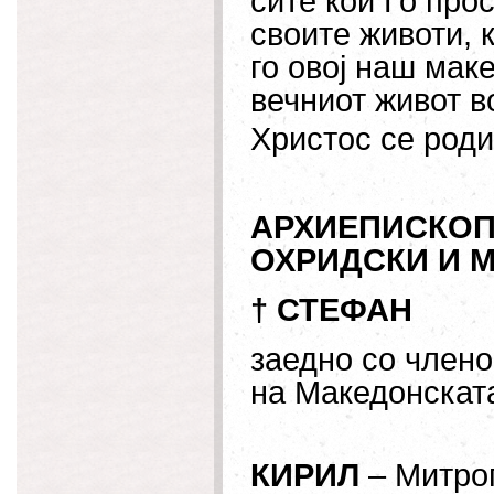
сите кои Го про
своите животи, 
го овој наш мак
вечниот живот 
Христос се роди
АРХИЕПИСКО
ОХРИДСКИ И 
† СТЕФАН
заедно со члено
на Македонскат
КИРИЛ
– Митро