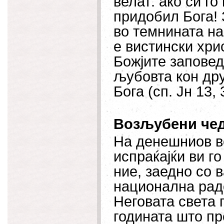
велат: ако си го
придобил Бога! 
во темнината на
е вистински хри
Божјите заповед
љубовта кон дру
Бога (сп. Јн 13, 
Возљубени чед
На денешниов в
испраќајќи ви г
ние, заедно со 
национална радо
Неговата света 
годината што пр