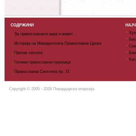
СОДРЖИНИ
НАЈЧ
Хум
За православната вера и живот...
Бес
Историја на Македонската Православна Црква
Све
Против сектите
Био
Кат
Големи православни празници
Православна Светлина бр. 21
Copyright © 2005 - 2026 Повардарска епархија.