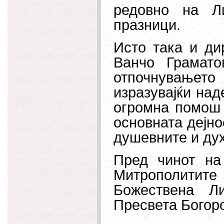
редовно на Ли
празници.
Исто така и ди
Ванчо Грамато
отпочнувањето 
изразувајќи над
огромна помош 
основната дејно
душевните и дух
Пред чинот на
Митрополитите 
Божествена Л
Пресвета Богоро