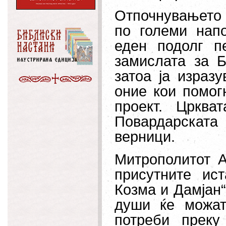
Отпочнувањето 
по големи нап
еден подолг п
замислата за Б
затоа ја израз
оние кои помог
проект.
Црква
Повардарската
верници.
Митрополитот А
присутните ис
Козма и Дамјан“
души ќе можат
потреби преку