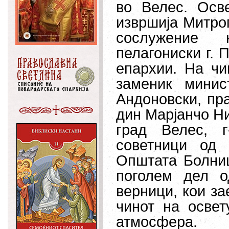
во Велес. Осв
извршија Митроп
сослужение 
пелагониски г. 
епархии. На чи
заменик минис
Андоновски, пра
дин Марјанчо Ни
град Велес, 
советници од 
Општата Болниц
поголем дел о
верници, кои за
чинот на освет
атмосфера.