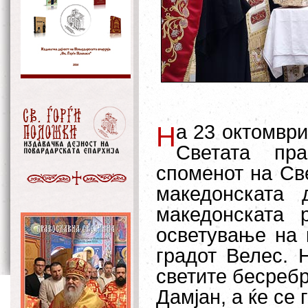
а 23 октомври
Н
Светата пр
споменот на Св
македонската
македонската 
осветување на 
градот Велес. 
светите бесреб
Дамјан, а ќе се