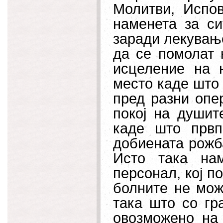
Молитви, Испо
наменета за си
заради лекувањ
да се помолат 
исцеление на 
место каде што 
пред разни опе
покој на душит
каде што првп
добиената рожб
Исто така на
персонал, кој п
болните не мож
така што со гр
овозможено на 