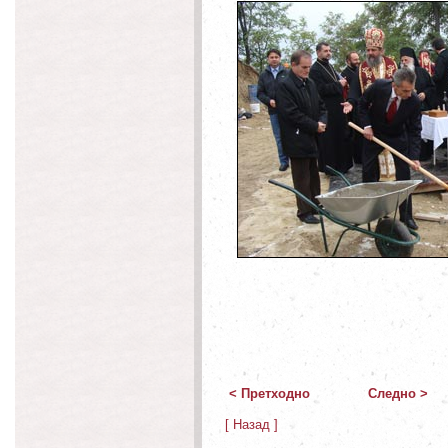
< Претходно
Следно >
[ Назад ]