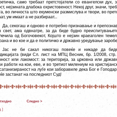
ретичка, само требаат претстојатели со евангелски дух, 
ст, нејзината длабока охристовеност. Некој друг, значи, тр
та, во личноста што екуменски размислува и твори, во прет
ат, ум имаат а не разбираат...
Да, секогаш и одново е потребно признавање и препозна
в свет, ама одвнатре, за да биде будно преиспитувањето
лечила од Богочовекот, Којшто е нејзин краеаголен темел
рана и во кое и да е политичко и државно уредување заробе
Јас не би сакал никогаш повеќе и никаде да бид
сдикцијата (види Сл. лист на МПЦ Весник, бр. 1/2008, стр.
чност или лакомост: за територија, за црковна или држав
ни работи на кои, еве, и во третиот милениум на христијан
 сатанизираност на луѓе кои заборавиле дека Бог е Гоподар
 ќе застанат на последниот Суд!
тходно
Следно >
д ]