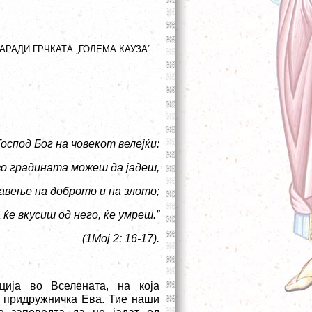
РАДИ ГРЧКАТА „ГОЛЕМА КАУЗА”
Господ Бог на човекот велејќи:
во градината можеш да јадеш,
навење на доброто и на злото;
а ќе вкусиш од него, ќе умреш.”
(
1Мој 2: 16-17).
ција во Вселената, на која
а придружничка Ева. Тие наши