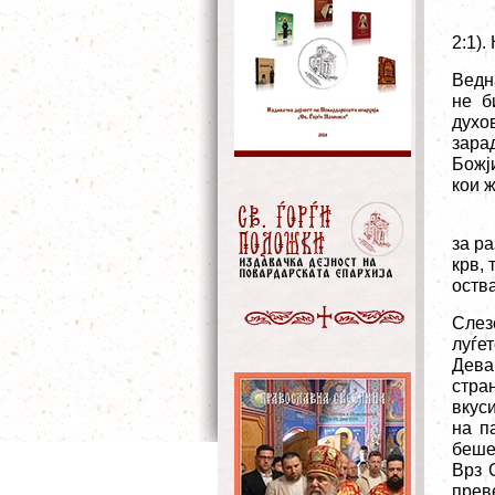
2:1).
Ведн
не б
духо
зара
Божј
кои ж
за р
крв,
оств
Слезе
луѓе
Дева
стра
вкуси
на п
беше
Врз 
прев