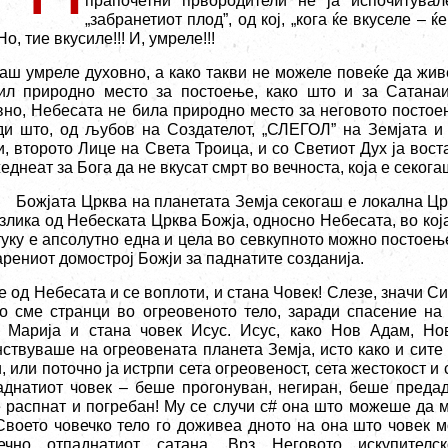
прапочетни првородители не ја испочитувал
„забранетиот плод”, од кој, „кога ќе вкуселе – ќ
 Но, тие вкусиле!!! И, умреле!!!
аш умреле духовно, а како такви не можеле повеќе да живеа
ил природно место за постоење, како што и за Сатанаи
вно, Небесата не била природно место за неговото постоењ
ди што, од љубов на Создателот, „СЛЕГОЛ” на Земјата 
и, второто Лице на Света Троица, и со Светиот Дух ја вост
еднеат за Бога да не вкусат смрт во вечноста, која е секога
Божјата Црква на планетата Земја секогаш е локална Црк
азлика од Небеската Црква Божја, односно Небесата, во кој
 туку е апсолутно една и цела во севкупното можно постоењ
арениот домострој Божји за паднатите созданија.
 од Небесата и се воплоти, и стана Човек! Слезе, значи Си
то сме странци во огреовеното тело, заради спасение на
 Марија и стана човек Исус. Исус, како Нов Адам, Но
нствуваше на огреовената планета Земја, исто како и сите 
, или поточно ја истрпи сета огреовеност, сета жестокост и 
аднатиот човек – беше прогонуван, негиран, беше преда
 распнат и погребан! Му се случи с# она што можеше да м
Своето човечко тело го доживеа дното на она што човек м
ечно отпаднатиот сатана. Врз Неговото искупителс