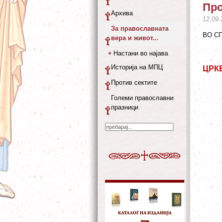
Про
Архива
12.09.
За православната
ВО С
вера и живот...
Настани во најава
Историја на МПЦ
ЦРК
Против сектите
Големи православни
празници