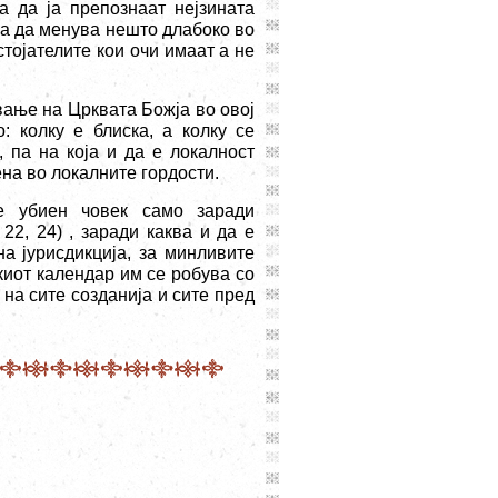
за да ја препознаат нејзината
еба да менува нешто длабоко во
стојателите кои очи имаат а не
вање на Црквата Божја во овој
: колку е блиска, а колку се
, па на која и да е локалност
на во локалните гордости.
е убиен човек само заради
 22, 24) , заради каква и да е
на јурисдикција, за минливите
скиот календар им се робува со
 на сите созданија и сите пред