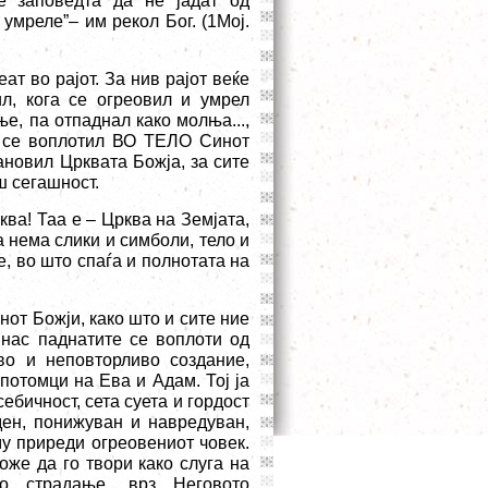
е заповедта да не јадат од
е умреле”– им рекол Бог. (1Мој.
т во рајот. За нив рајот веќе
л, кога се огреовил и умрел
е, па отпаднал како молња...,
и се воплотил ВО ТЕЛО Синот
ановил Црквата Божја, за сите
ш сегашност.
ва! Таа е – Црква на Земјата,
а нема слики и симболи, тело и
е, во што спаѓа и полнотата на
нот Божји, како што и сите ние
 нас паднатите се воплоти од
во и неповторливо создание,
потомци на Ева и Адам. Тој ја
себичност, сета суета и гордост
ден, понижуван и навредуван,
у приреди огреовениот човек.
оже да го твори како слуга на
ко страдање, врз Неговото