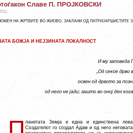
тоѓакон Славе П. ПРОЈКОВСКИ
2011.
ПОМЕН НА ЖРТВИТЕ ВО ЖИОВО, ЗАКЛАНИ ОД ПАТРИЈАРШИСТИТЕ ЗА
ВАТА БОЖЈА И НЕЈЗИНАТА ЛОКАЛНОСТ
И му заповеда 
„Од секое дрво 
освен од дрвото за поз
од него не јади; зашто во оној ден ког
П
ланетата Земја е една и единствена лока
Создателот го создал Адам и од него неговат