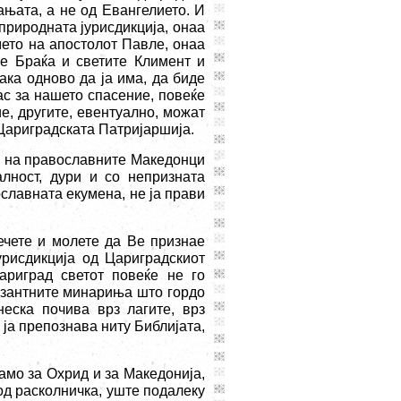
ањата, а не од Евангелието. И
природната јурисдикција, онаа
мето на апостолот Павле, онаа
те Браќа и светите Климент и
сака одново да ја има, да биде
нас за нашето спасение, повеќе
е, другите, евентуално, можат
 Цариградската Патријаршија.
а на православните Македонци
лност, дури и со непризната
ославната екумена, не ја прави
ечете и молете да Ве признае
јурисдикција од Цариградскиот
риград светот повеќе не го
озантните минариња што гордо
еска почива врз лагите, врз
ја препознава ниту Библијата,
амо за Охрид и за Македонија,
 од расколничка, уште подалеку