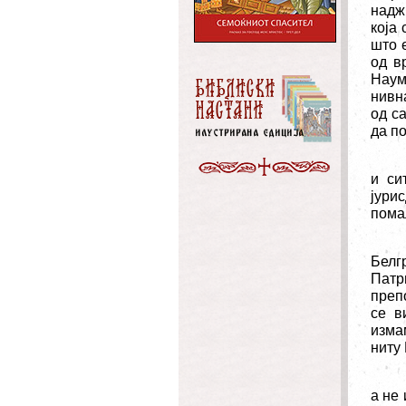
надж
која 
што 
од в
Наум
нивн
од с
да п
и си
јури
пома
Белг
Патр
преп
се в
изма
ниту 
а не 