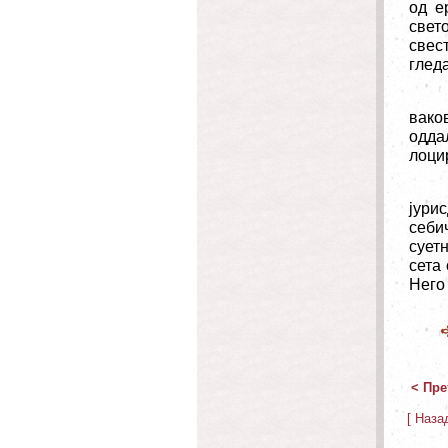
од е
свето
свес
гледа
вако
одда
лоци
јури
себи
сует
сета
Него
< Пре
[ Наза