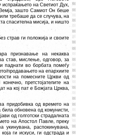
у испраќањето на Светиот Дух,
 Земја, зашто Самиот Он беше
 или требаше да се случува, на
та спасителна мисија, и ништо
ез страв ги положија и своите
ара признавање на некаква
а став, мислење, одговор, за
ви паднати во борбата помеѓу
њето/продавањето на епархиите
ности на помесните Цркви од
конечно, претстојателите на
т на кој пат е Божјата Црква,
ква придобивка од времето на
 била обновена од комунисти,
 јави од голготски страдалната
мето на Апостол Павле, преку
а укинувана, распокинувана,
која ги искуси, ги одстрада и