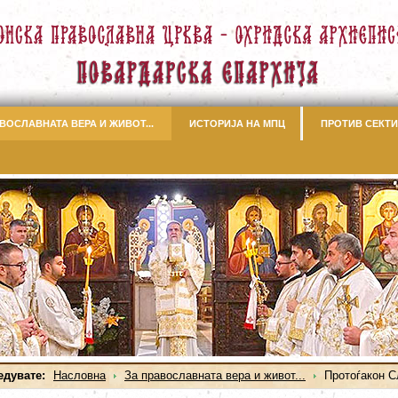
ВОСЛАВНАТА ВЕРА И ЖИВОТ...
ИСТОРИЈА НА МПЦ
ПРОТИВ СЕКТИ
едувате:
Насловна
За православната вера и живот...
Протоѓакон 