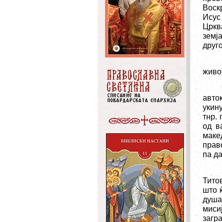
Воск
Исус
Цркв
земј
друго
живо
авто
укин
тнр.
од в
маке
прав
па да
Тито
што 
душа
миси
загр