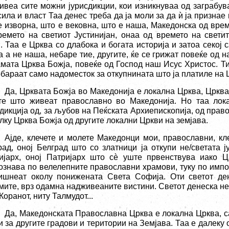
ивеа сите можни јурисдикции, кои изникнуваа од заграбув
сила и власт Таа денес треба да ја моли за да
ѝ
ја признае 
е изворна, што е вековна, што е наша, Македонска од вре
ремето на светиот Јустинијан, онаа од времето на свети
. Таа е Црква со длабока и богата историја и затоа секој 
а а не наша, небаре тие, другите, ќе се грижат повеќе од 
амата Црква Божја, повеќе од Господ наш Исус Христос. Ти
обараат само надоместок за откупнината што ја платиле на
Да, Црквата Божја во Македонија е локална Црква, Цркв
те што живеат православно во Македонија. Но таа лока
сдикција од, за љубов на Пеќската Архиепископија, од прав
лку Црква Божја од другите локални Цркви на земјава.
Ајде, клечете и молете Македонци мои, православни, кл
рад, оној Белград што со златници ја откупи не/светата 
ијарх, оној Патријарх што с
è
уште првенствува иако Ца
ознава по велелепните православни храмови, туку по имп
ишнеат околу понижената Света Софија. Оти светот ден
мите, врз одамна надживеаните вистини. Светот денеска не 
Коранот, ниту Талмудот...
Да, Македонската Православна Црква е локална Црква, с
и за другите градови и територии на Земјава. Таа е далеку