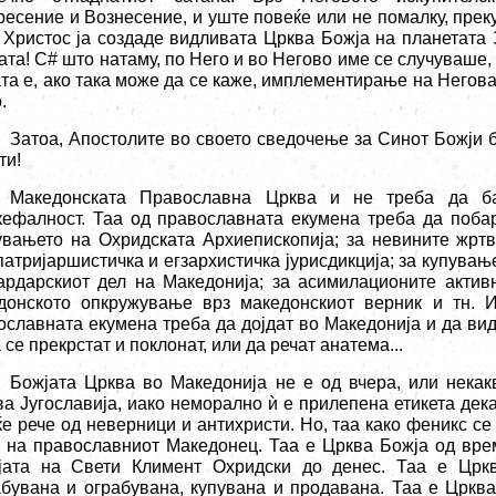
ресение и Вознесение, и уште повеќе или не помалку, прек
 Христос ја создаде видливата Црква Божја на планетата
ата! С# што натаму, по Него и во Негово име се случуваше,
ата е, ако така може да се каже, имплементирање на Негова
.
Затоа, Апостолите во своето сведочење за Синот Божји б
ти!
Македонската Православна Црква и не треба да б
кефалност. Таа од православната екумена треба да побар
увањето на Охридската Архиепископија; за невините жрт
 патријаршистичка и егзархистичка јурисдикција; за купува
ардарскиот дел на Македонија; за асимилационите актив
донското опкружување врз македонскиот верник и тн. И 
ославната екумена треба да дојдат во Македонија и да вида
 се прекрстат и поклонат, или да речат анатема...
Божјата Црква во Македонија не е од вчера, или нека
ва Југославија, иако неморално
ѝ
е прилепена етикета дека
ќе рече од неверници и антихристи. Но, таа како феникс се
 на православниот Македонец. Таа е Црква Божја од вре
јата на Свети Климент Охридски до денес. Таа е Цркв
абувана и ограбувана, купувана и продавана. Таа е Црква 