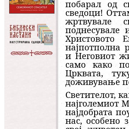
побарал од с
сведоци! Отта
жртвувале 
поднесувале 
Христовото Е
најпотполна 
и Неговиот жи
само како п
Црквата, тук
доживување по
Светителот, к
најголемиот М
најдобрата по
нас, особено 