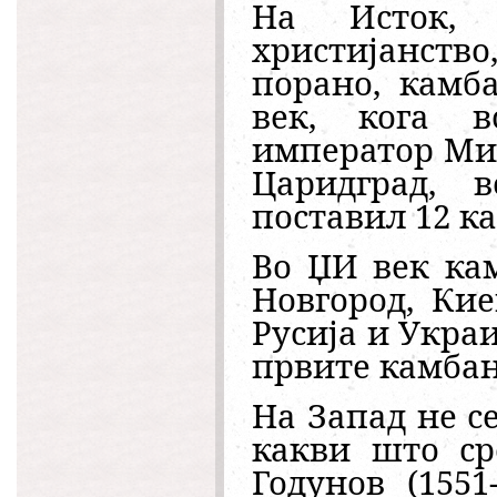
На Исток, 
христијанств
порано, камб
век, кога в
император Мих
Царидград, в
поставил 12 к
Во ЏИ век ка
Новгород, Кие
Русија и Украи
првите камбан
На Запад не с
какви што ср
Годунов (155