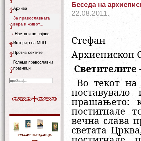
Беседа на архиеписк
Архива
22.08.2011.
За православната
вера и живот...
Настани во најава
Стефан
Историја на МПЦ
Архиепископ 
Против сектите
Големи православни
Светителите -
празници
Во текот на 
поставувало 
прашањето: к
постигнале т
вечна слава п
светата Црква,
постигнале, 