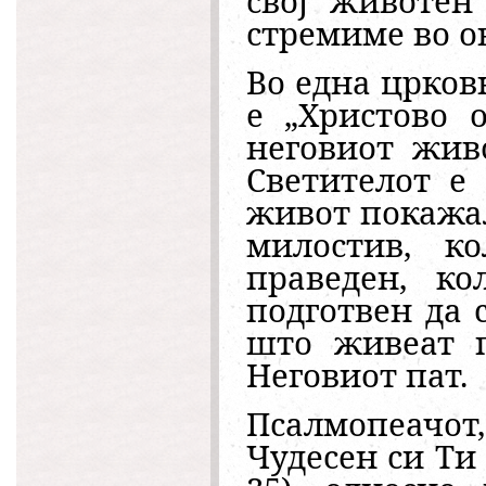
свој животен
стремиме во о
Во една црков
е „Христово о
неговиот жив
Светителот е
живот покажал
милостив, к
праведен, ко
подготвен да 
што живеат п
Неговиот пат.
Псалмопеачот,
Чудесен си Ти 