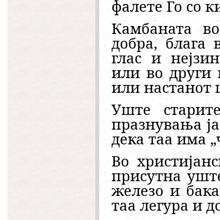
фалете Го со к
Камбаната во
добра, блага 
глас и нејзи
или во други
или настанот 
Уште старит
празнувања ја
дека таа има „
Во христијан
присутна уште
железо и бака
таа легура и д