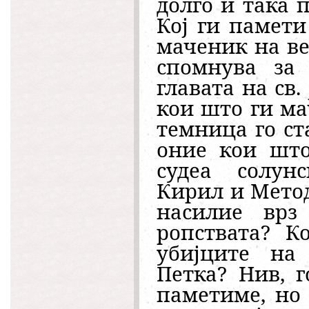
долго и така 
Кој ги памет
маченик на ве
спомнува за
главата на св.
кои што ги ма
темница го ст
оние кои што
судеа солунс
Кирил и Метод
насилие врз
ропствата? К
убијците на
Петка? Нив, 
паметиме, но