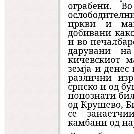
ограбени. В
ослободител
цркви и ма
добивани како
и во печалбар
дарувани на
кичевскиот м
земја и денес
различни изр
српско и од бу
попознати бил
од Крушево, Би
се занаетчи
камбани од на