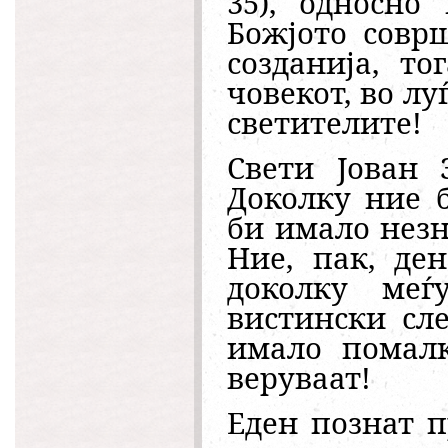
35), односно
Божјото совр
созданија, т
човекот, во лу
светителите!
Свети Јован 
Доколку ние 
би имало нез
Ние, пак, де
доколку ме
вистински сл
имало помалк
веруваат!
Еден познат 