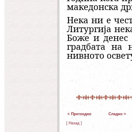
македонска др
Нека ни е чес
Литургија нека
Боже и денес 
градбата на 
нивното освет
< Претходно
Следно >
[ Назад ]