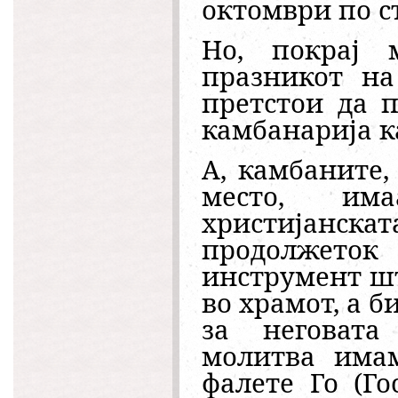
октомври по ст
Но, покрај 
празникот на
претстои да 
камбанарија к
А, камбаните,
место, им
христијанс
продолжеток
инструмент шт
во храмот, а б
за неговата
молитва имам
фалете Го (Г