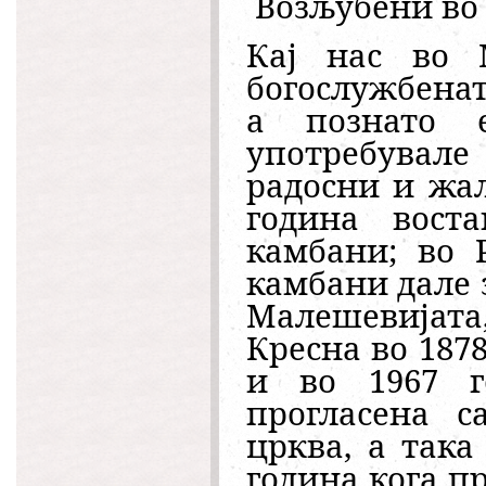
Возљубени во 
Кај нас во М
богослужбенат
а познато 
употребувале
радосни и жал
година воста
камбани; во 
камбани дале 
Малешевијата,
Кресна во 1878
и во 1967 г
прогласена с
црква, а така
година кога п