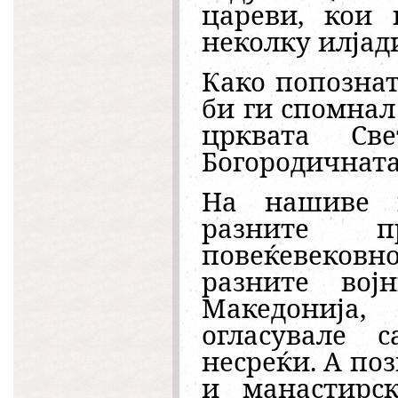
цареви, кои
неколку илјад
Како попозна
би ги спомнал
црквата Св
Богородичната
На нашиве м
разните п
повеќевековно
разните вој
Македонија
огласувале 
несреќи. А по
и манастирс