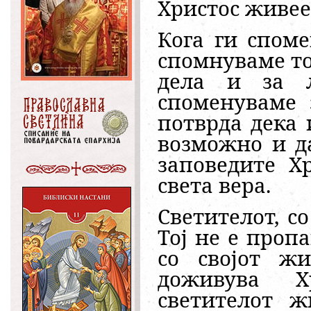
Христос живее в
Кога ги споме
спомнуваме то
дела и за љ
споменуваме 
потврда дека 
возможно и да
заповедите Х
света вера.
Светителот, со
Тој не е пропа
со својот ж
доживува Хр
светителот ж