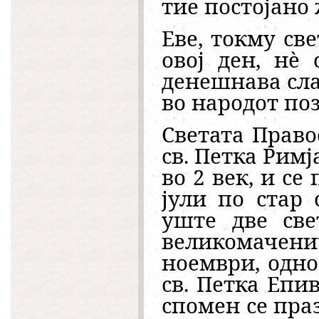
тие постојано 
Еве, токму св
овој ден, нè
денешнава сла
во народот поз
Светата Право
св. Петка Рим
во 2 век, и се
јули по стар 
уште две све
великомаченич
ноември, одно
св. Петка Епив
спомен се пра