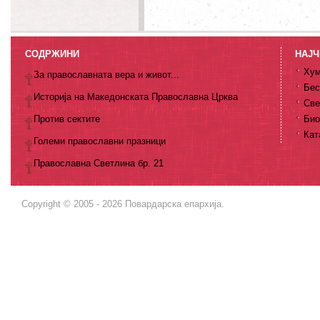
СОДРЖИНИ
НАЈЧ
Хум
За православната вера и живот...
Бес
Историја на Македонската Православна Црква
Све
Против сектите
Био
Кат
Големи православни празници
Православна Светлина бр. 21
Copyright © 2005 - 2026 Повардарска епархија.