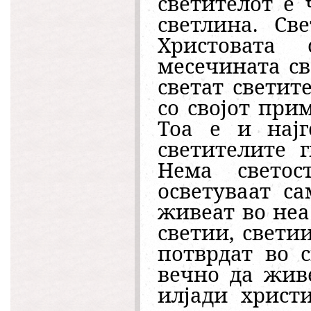
светителот е 
светлина. Св
Христовата
месечината св
светат светит
со својот при
Тоа е и нај
светителите 
Нема свето
осветуваат с
живеат во неа
светии, светии
потврдат во с
вечно да живе
илјади христ