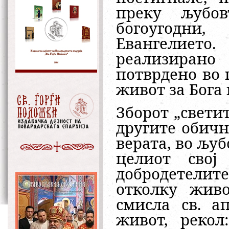
преку љубов
богоугодни
Евангелието
реализиран
потврдено во 
живот за Бога 
Зборот „свети
другите обичн
верата, во љуб
целиот свој
добродетели
отколку живо
смисла св. а
живот, рекол