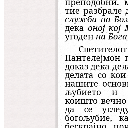
преподобни, 
тие разбрале
служба на Бо
дека
оној кој 
угоден
на Бога
Светителот
Пантелејмон 
доказ дека дел
делата со кои
нашите основн
љубието и ч
коишто вечно 
да се углед
богољубие, к
бескрајно по