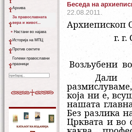
Беседа на архиеписк
Архива
22.08.2011.
За православната
A
рхиепископ 
вера и живот...
Настани во најава
г. г
Историја на МПЦ
Против сектите
Големи православни
Возљубени
в
празници
Дали см
размислуваме,
која ни е, всу
нашата главн
Без разлика н
Црквата и во 
каква профе