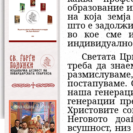
образование и
на која земј
што е задолжит
во кое сме и
индивидуално 
Светата Цр
треба да знае
размислувам
постапуваме.
наша генераци
генерации пр
Христовите с
Неговото доа
всушност, низ