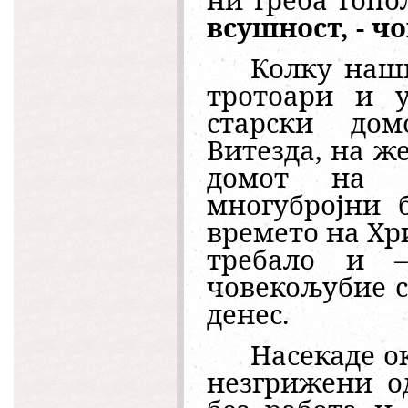
ни треба топол
всушност, - ч
Колку наш
тротоари и 
старски до
Витезда, на ж
домот на 
многубројни 
времето на Хри
требало и
човекољубие 
денес.
Насекаде ок
незгрижени о