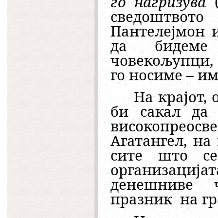
го нагризува
(
сведоштвото
Пантелејмон 
да бидеме
човекољупци, 
го носиме – и
На крајот, 
би сакал да 
високопреосв
Агатангел, на
сите што се
организацијат
денешниве 
празник
на гр