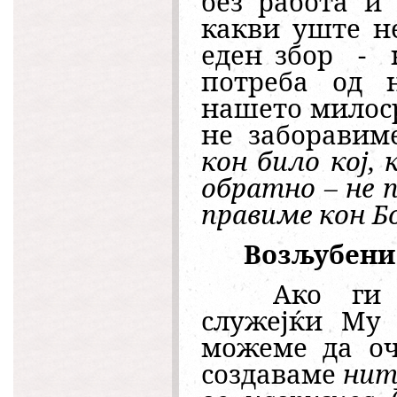
без работа и
какви уште н
еден збор
-
потреба од 
нашето милоср
не заборавим
кон било кој,
обратно – не п
правиме кон Б
Возљубени 
Ако ги с
служејќи Му 
можеме да оч
создаваме
нит