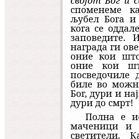
својот Бог и 
споменеме к
љубел Бога и
кога се оддал
заповедите. 
награда ги ов
оние кои што
оние кои ш
посведочиле 
биле во можн
Бог, дури и н
дури до смрт!
Полна е и
маченици и 
светители. К