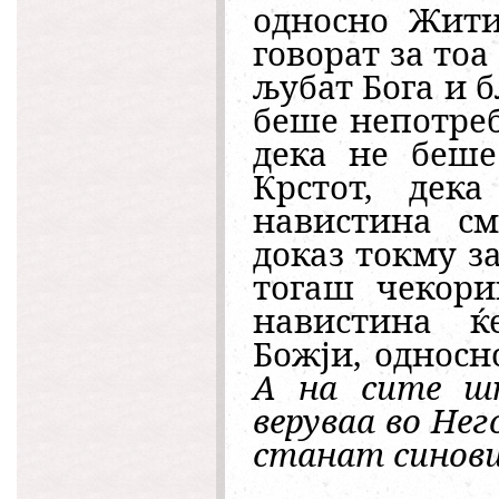
односно Жити
говорат за тоа
љубат Бога и 
беше непотреб
дека не беше
Крстот, дека
навистина см
доказ токму за
тогаш чекори
навистина ќ
Божји, односн
А на сите ш
веруваа во Не
станат синов