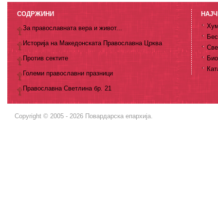
СОДРЖИНИ
НАЈЧ
Хум
За православната вера и живот...
Бес
Историја на Македонската Православна Црква
Све
Против сектите
Био
Кат
Големи православни празници
Православна Светлина бр. 21
Copyright © 2005 - 2026 Повардарска епархија.