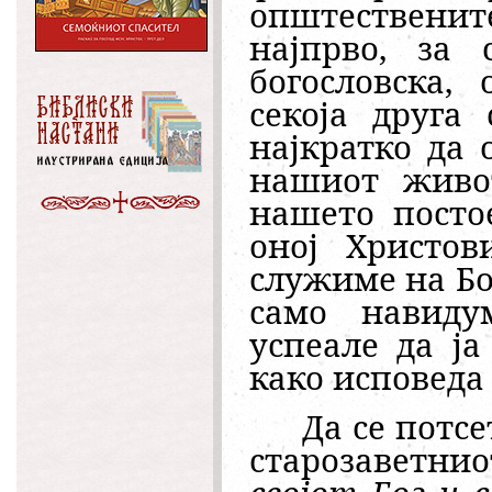
општественит
најпрво, за 
богословска,
секоја друга
најкратко да 
нашиот живот
нашето посто
оној Христо
служиме на Бог
само навиду
успеале да ја
како исповеда
Да се потс
старозаветни