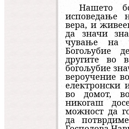
Нашето б
исповедање н
вера, и живее
да значи зн
чување на ч
Богољубие д
другите во в
богољубие зна
вероучение во
електронски 
во домот, во
никогаш дос
можност да г
да потврдиме
Господова.На