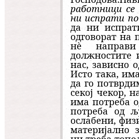
работници се 
ни испрати п
да ни испрат
одговорат на 
нè направи
должностите 
нас, зависно 
Исто така, им
да го потврди
секој чекор, н
има потреба о
потреба од љ
ослабени, фи
материјално 