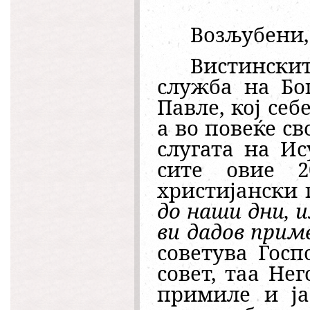
Возљубени,
Вистински
служба на Бо
Павле, кој себ
а во повеќе с
слугата на Ису
сите овие 2
христијански 
до наши дни, и
ви дадов приме
советува Госпо
совет, таа Не
примиле и ја