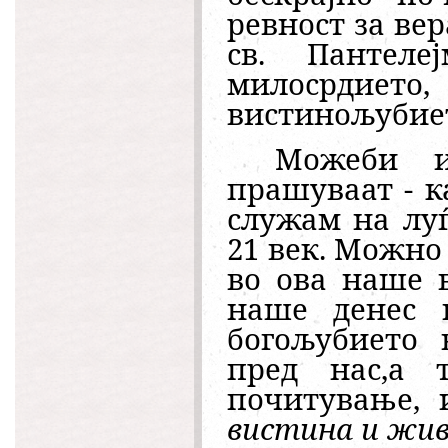
ревност за вер
св. Пантел
милосрдието
вистинољубиет
Можеби и
прашуваат - к
служам на луѓ
21 век. Можно
во ова наше 
наше денес 
богољубието 
пред нас,а 
почитување, 
вистина и жи