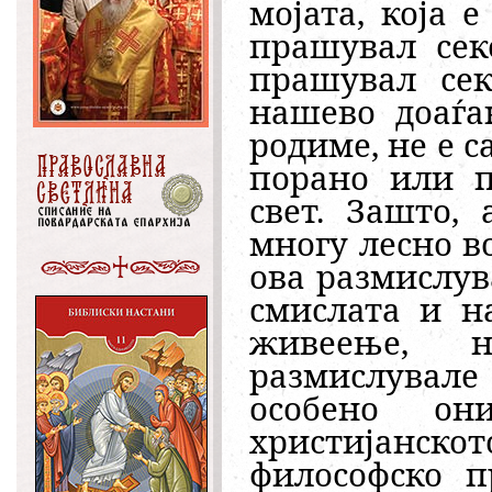
мојата, која 
прашувал сек
прашувал сек
нашево доаѓа
родиме, не е 
порано или п
свет. Зашто,
многу лесно в
ова размислув
смислата и н
живеење, н
размислувале
особено о
христијанско
философско 