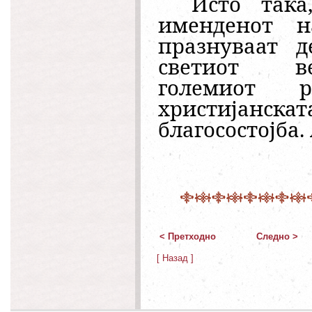
Исто така
именденот 
празнуваат 
светиот ве
големиот 
христијанскат
благосостојба.
< Претходно
Следно >
[ Назад ]