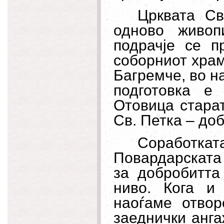
Црквата Св
одново живоп
подрачје се п
соборниот храм
Багремче, во н
подготовка е
Отовица старат
Св. Петка – доб
Соработ
Повардарската е
за добробитта
ниво. Кога и
наоѓаме отво
заеднички анга