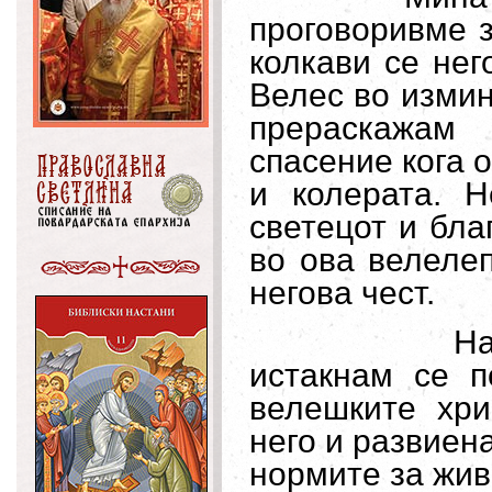
проговоривме з
колкави се нег
Велес во измин
прераскажам 
спасение кога 
и колерата. 
светецот и бл
во ова велеле
негова чест.
На
истакнам се п
велешките хри
него и развиен
нормите за жив