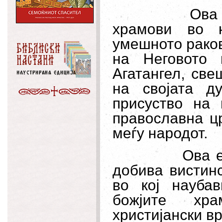
Ова
храмови во н
умешното рако
на Неговото 
Агатангел, св
на својата д
присуство на 
православна ц
меѓу народот.
Ова 
добива вистинс
во кој наубав
божјите хр
христијански 