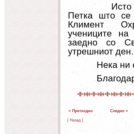
Исто
Петка што се
Климент Охр
учениците на
заедно со Св
утрешниот ден.
Нека ни 
Благода
< Претходно
Следно >
[ Назад ]