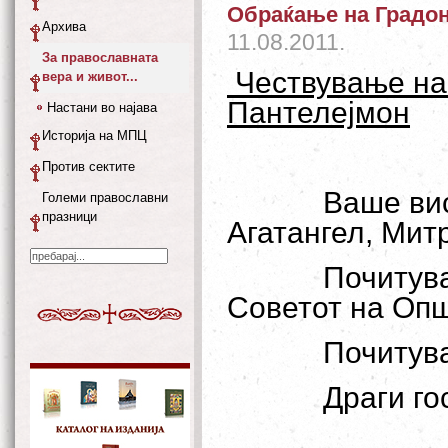
Обраќање на Градон
Архива
11.08.2011.
За православната
Чествување на 
вера и живот...
Пантелејмон
Настани во најава
Историја на МПЦ
Против сектите
Ваше ви
Големи православни
празници
Агатангел, Мит
Почитува
Советот на Оп
Почитув
Драги го