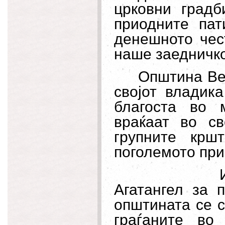
црковни градб
приодните пат
денешното чес
наше заедничко
Општина Ве
својот владик
благоста во 
враќаат во св
групните крш
поголемото при
Агатангел за 
општината се 
граѓаните во