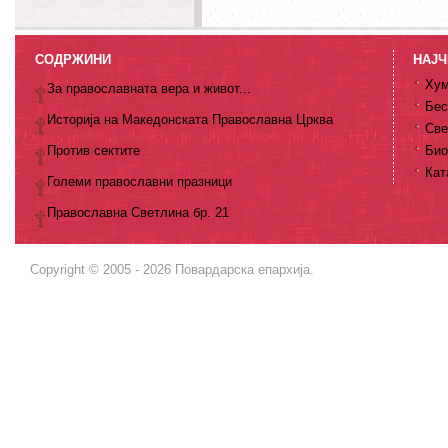
СОДРЖИНИ
НАЈЧ
Хум
За православната вера и живот...
Бес
Историја на Македонската Православна Црква
Све
Против сектите
Био
Кат
Големи православни празници
Православна Светлина бр. 21
Copyright © 2005 - 2026 Повардарска епархија.