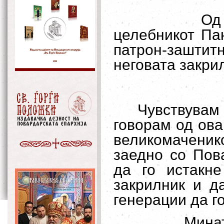
Од
целебникот Па
патрон-зашт
неговата закри
Чувствува
говорам од ова
великомаченик
заедно со Пов
да го истакне
закрилник и д
генерации да г
Минат