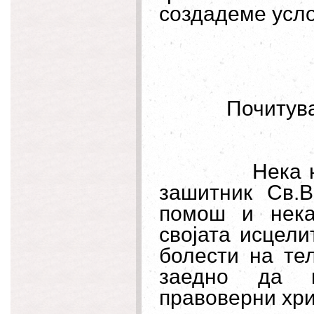
создадеме усло
Почитува
Нека 
зашитник Св.
помош и нека
својата исцели
болести на те
заедно да г
правоверни хри