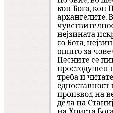
По овие, во ш
кон Бога, кон 
архангелите. 
чувствителност
нејзината иск
со Бога, нејзи
општо за чове
Песните се пи
простодушен н
треба и читате
едноставност 
производ на в
дела на Станиј
на Христа Бога