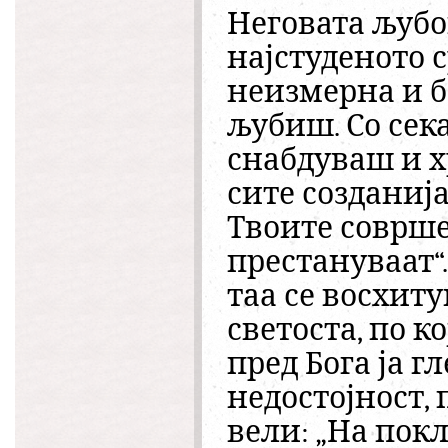
Неговата љубов
најстуденото с
неизмерна и б
љубиш. Со сек
снабдуваш и х
сите созданија
Твоите соврше
престануваат“
таа се восхиту
светоста, по к
пред Бога ја г
недостојност,
вели: „На пок