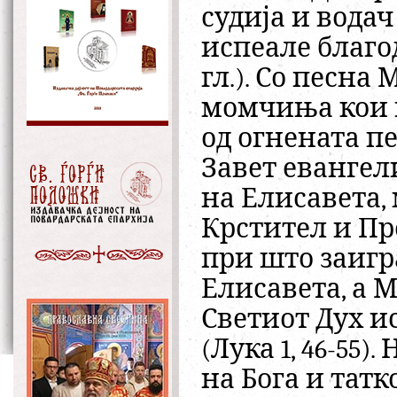
судија и водач
испеале благод
гл.). Со песна
момчиња кои н
од огнената пе
Завет евангел
на Елисавета, 
Крстител и Пр
при што заигр
Елисавета, а М
Светиот Дух и
(Лука 1, 46-55
на Бога и татк