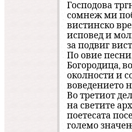
Господова трг
сомнеж ми поб
вистинско врем
исповед и мол
за подвиг вис
По овие песни
Богородица, в
околности и с
воведението н
Во третиот де
на светите ар
поетесата пос
големо значењ