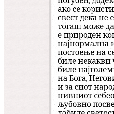
погубен, додек
ако се корист
свест дека не е
тогаш може да 
е природен ко
најнормална и
постоење на с
биле некакви 
биле најголем
на Бога, Него
и за сиот народ
нивниот себео
љубовно посве
добиле светост