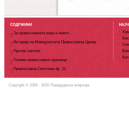
СОДРЖИНИ
НАЈЧ
Хум
За православната вера и живот...
Бес
Историја на Македонската Православна Црква
Све
Против сектите
Био
Кат
Големи православни празници
Православна Светлина бр. 21
Copyright © 2005 - 2026 Повардарска епархија.