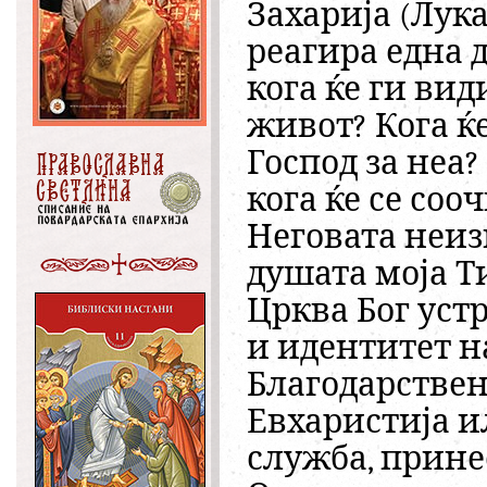
Захарија (Лука,
реагира една д
кога ќе ги вид
живот? Кога ќ
Господ за неа
кога ќе се соо
Неговата неизм
душата моја Ти
Црква Бог уст
и идентитет н
Благодарствена
Евхаристија и
служба, прине