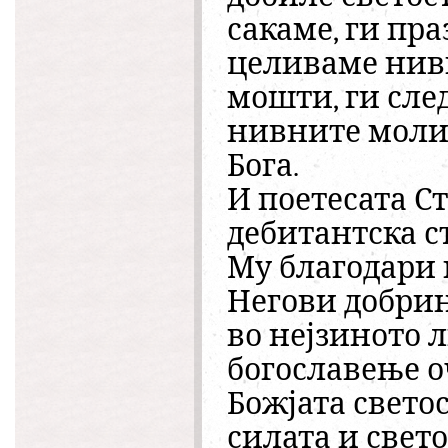
сакаме, ги пр
целиваме нив
мошти, ги сле
нивните молит
Бога.
И поетесата Ст
дебитантска ст
Му благодари 
Негови добрини
во нејзиното 
богославење о
Божјата светос
силата и свето