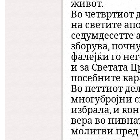
живот.
Во четвртиот 
на светите апо
седумдесетте а
зборува, почну
фалејќи го не
и за Светата Ц
посебните кар
Во петтиот де
многубројни с
избрала, и ко
вера во нивна
молитви пред 