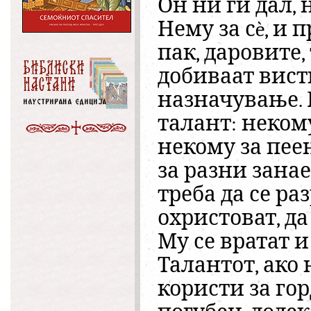
Он ни ги дал,
Нему за сè, и 
пак, даровите, 
добиваат вист
назначување. Б
талант: неком
некому за пее
за разни зана
треба да се раз
охристоват, да
Му се вратат и
Талантот, ако 
користи за гор