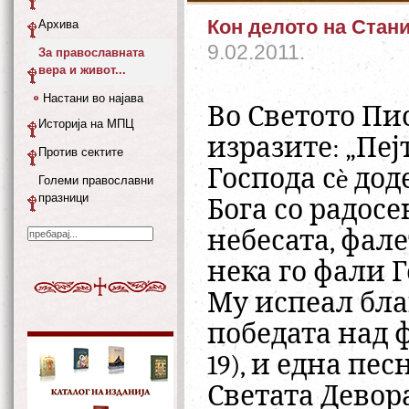
Кон делото на Стани
Архива
9.02.2011.
За православната
вера и живот...
Настани во најава
Во Светото Пи
Историја на МПЦ
изразите: „Пеј
Против сектите
Господа сè дод
Големи православни
празници
Бога со радосе
небесата, фале
нека го фали Г
Му испеал бла
победата над фа
19), и една песн
Светата Девора