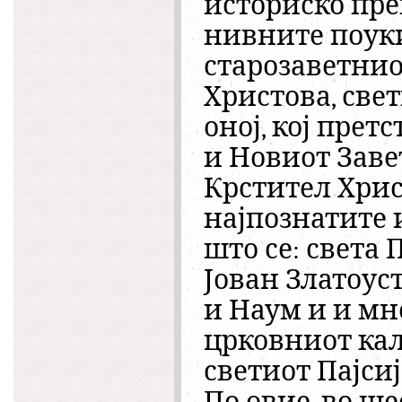
историско пре
нивните поуки
старозаветнио
Христова, свет
оној, кој прет
и Новиот Заве
Крстител Христ
најпознатите 
што се: света 
Јован Златоус
и Наум и и мн
црковниот кал
светиот Пајси