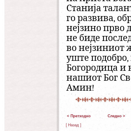
Станија талан
го развива, об
нејзино прво д
не биде послед
во нејзиниот 
уште подобро,
Богородица и н
нашиот Бог Св
Амин!
< Претходно
Следно >
[ Назад ]