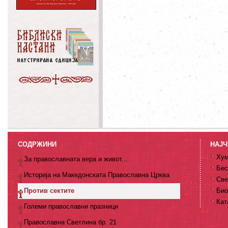
СОДРЖИНИ
НАЈЧ
Хум
За православната вера и живот...
Бес
Историја на Македонската Православна Црква
Све
Против сектите
Био
Кат
Големи православни празници
Православна Светлина бр. 21