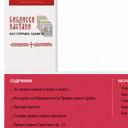
СОДРЖИНИ
НАЈЧ
Хум
За православната вера и живот...
Бес
Историја на Македонската Православна Црква
Све
Против сектите
Био
Кат
Големи православни празници
Православна Светлина бр. 21