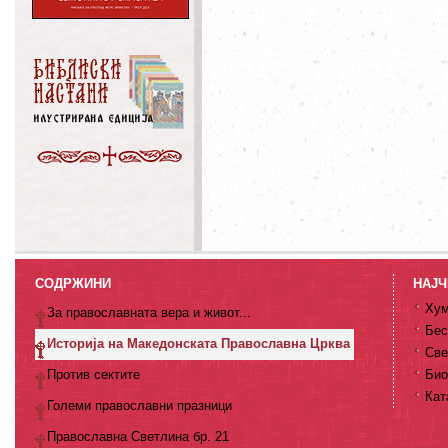
СОДРЖИНИ
НАЈЧ
Хум
За православната вера и живот...
Бес
Историја на Македонската Православна Црква
Све
Против сектите
Био
Кат
Големи православни празници
Православна Светлина бр. 21