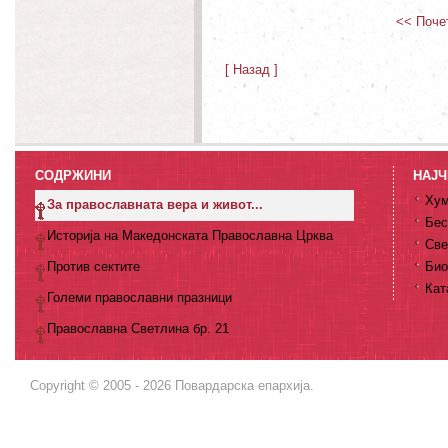
<< Поче
[ Назад ]
СОДРЖИНИ
НАЈЧ
Хум
За православната вера и живот...
Бес
Историја на Македонската Православна Црква
Све
Против сектите
Био
Кат
Големи православни празници
Православна Светлина бр. 21
Copyright © 2005 - 2026 Повардарска епархија.