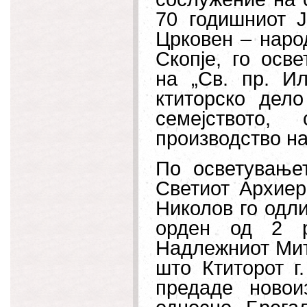
70 годишниот 
Црковен – наро
Скопје, го осв
на „Св. пр. И
ктиторско дел
семејството,
производство на
По осветување
Светиот Архиер
Николов го одл
орден од 2 р
Надлежниот Мит
што Ктиторот г
предаде ново