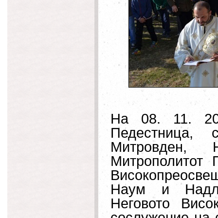
На 08. 11. 2
Педестница, 
Митровден, Н
Митрополитот П
Високопреосвеш
Наум и Надле
Неговото Висо
сослужение на 