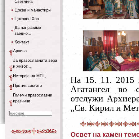
Светлина
Цркви и манастири
Црковен Хор
Да направиме
заедно...
Контакт
Архива
За православната вера
и живот...
Историја на МПЦ
На 15. 11. 2015
Против сектите
Агатангел во 
Големи православни
отслужи Архиере
празници
„Св. Кирил и Мет
Освет на камен тем