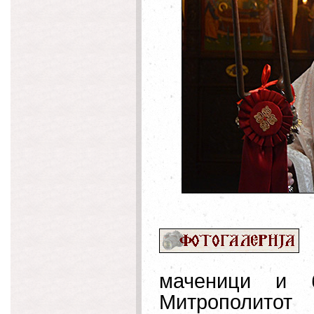
маченици и б
Митрополито