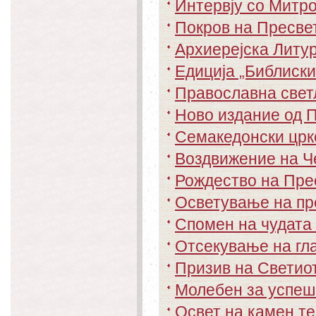
Интервју со Митро
Покров на Пресве
Архиерејска Литур
Едиција „Библиски
Православна свет
Ново издание од 
Семакедонски црк
Воздвижение на Ч
Рождество на Пре
Осветување на пр
Спомен на чудата
Отсекување на гла
Призив на Светиот
Молебен за успеш
Освет на камен те