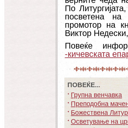
верните чеда н
По Литургијата
посветена на 
промотор на к
Виктор Недески, 
Повеќе инф
-
кичевската епар
ПОВЕЌЕ...
Групна венчавка
Преподобна мачен
Божествена Литур
Осветување на црк