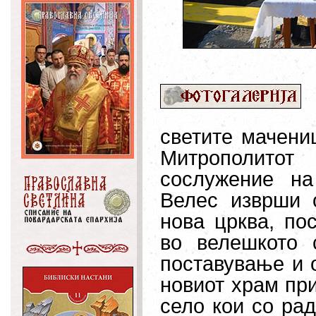
светите мачени
Митрополитот
сослужение на
Велес изврши 
нова црква, по
во велешкото 
поставување и 
новиот храм пр
село кои со рад