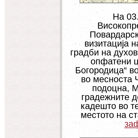
На 03.
Високопр
Повардарск
визитација н
градби на духов
опфатени ц
Богородица“ во
во месноста Ч
подоцна, М
градежните д
кадешто во те
местото на с
за