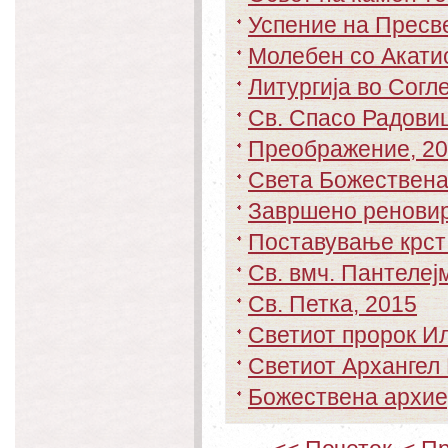
Успение на Пресв
Молебен со Акати
Литургија во Согл
Св. Спасо Радови
Преображение, 2
Света Божествена 
Завршено реновир
Поставување крст 
Св. вмч. Пантелеј
Св. Петка, 2015
Светиот пророк Ил
Светиот Архангел
Божествена архиер