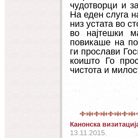
чудотворци и з
На еден слуга н
низ устата во с
во најтешки м
повикаше на по
ги прослави Гос
коишто Го прос
чистота и милос
Канонска визитација
13.11.2015.