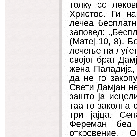
толку со леко
Христос. Ги на
лечеа бесплатн
заповед: „Беспл
(Матеј 10, 8). 
лечење на луѓет
својот брат Дамј
жена Паладија,
да не го закоп
Свети Дамјан не
зашто ја исцел
таа го заколна 
три јајца. Се
Фереман беа 
откровение. 