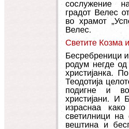
сослужение н
градот Велес о
во храмот „
Усп
Велес
.
Светите Козма 
Бесребреници и 
родум негде од 
христијанка. П
Теодотија целот
подигне и во
христијани. И 
израснаа как
светилници на 
вештина и бес