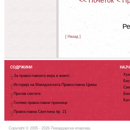
<< Почеток
< П
Ре
[ Назад ]
СОДРЖИНИ
НАЈЧ
Хум
За православната вера и живот...
Бес
Историја на Македонската Православна Црква
Све
Против сектите
Био
Кат
Големи православни празници
Православна Светлина бр. 21
Copyright © 2005 - 2026 Повардарска епархија.