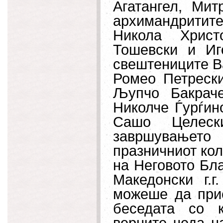
Агатангел, Мит
архимандритите
Никола Христ
Тошевски и Иг
свештениците В
Ромео Петрески
Љупчо Бакраче
Николче Ѓурѓин
Сашо Целеск
завршувањето
празничниот кол
на Неговото Бл
Македонски г.г
можеше да прис
беседата со к