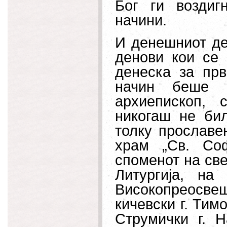
Бог ги возди
начини.
И денешниот ден
денови кои се 
денеска за прв
начин беше п
архиепископ, 
никогаш не би
толку прославе
храм „Св. Со
споменот на све
Литургија, на
Високопреосве
кичевски г. Тим
Струмички г. Н