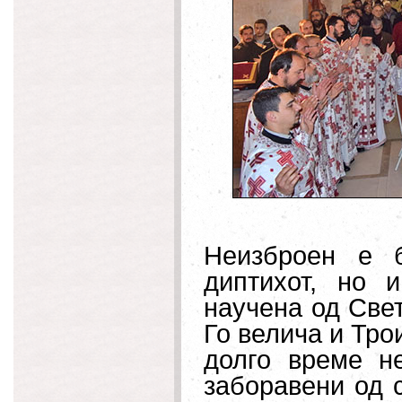
Неизброен е б
диптихот, но 
научена од Свет
Го велича и Тро
долго време н
заборавени од 