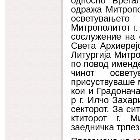
односно Брега
одража Митропо
осветувањето
Митрополитот г.
сослужение на
Света Архиерејс
Литургија Митро
по повод именде
чинот освет
присуствуваше 
кои и Градонач
р г. Илчо Захар
секторот. За си
ктиторот г. 
заедничка трпез