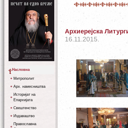
Архиерејска Литурги
16.11.2015.
Насловна
Митрополит
Арх. намесништва
Историјат на
Епархијата
Свештенство
Издаваштво
Православна