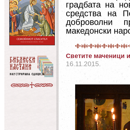
градбата на н
средства на П
доброволни п
македонски нар
Светите маченици и
16.11.2015.