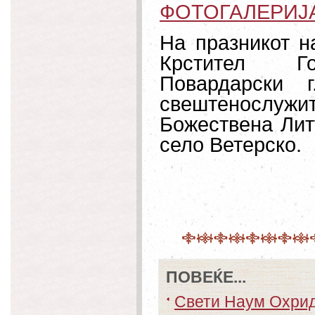
ФОТОГАЛЕРИЈ
На празникот н
Крстител Гос
Повардарски 
свештенослуж
Божествена Литу
село Ветерско.
ПОВЕЌЕ...
Свети Наум Охри