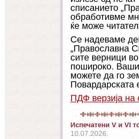
списанието „Пра
обработивме мн
ќе може читател
Се надеваме дек
„Православна Св
сите верници во
пошироко. Вашио
можете да го зе
Повардарската е
ПДФ верзија на
Испечатени V и VI т
10.07.2026.