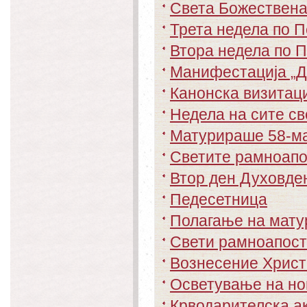
Света Божествена 
Трета недела по 
Втора недела по 
Mанифестација „Д
Канонска визитаци
Недела на сите св
Матурираше 58-ма
Светите рамноапо
Втор ден Духовде
Педесетница
Полагање на матур
Свети рамноапост
Вознесение Христ
Осветување на но
Крводарителска ак