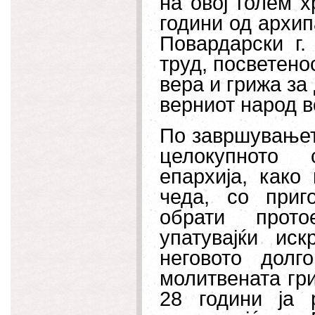
на овој голем х
години од архи
Повардарски г.
труд, посветено
вера и грижа за
верниот народ в
По завршувањето
целокупното 
епархија, како
чеда, со приг
обрати прото
упатувајќи ис
неговото долг
молитвената гри
28 години ја 