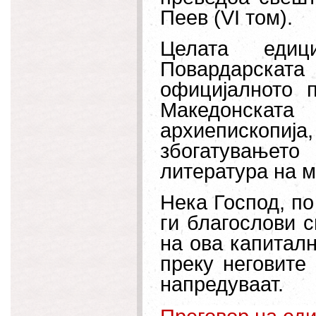
Пеев (VI том).
Целата еди
Повардарскат
официјалното 
Македонската
архиепископ
збогатувањет
литература на м
Нека Господ, по
ги благослови с
на ова капиталн
преку неговите
напредуваат.