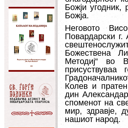
Божји угодник, 
Божја.
Неговото Висо
Повардарски г. 
свештенослужит
Божествена Ли
Методиј“ во В
присуствуваа 
Градоначалник
Колев и пратен
дин Александар
споменот на све
мир, здравје, 
нашиот народ.