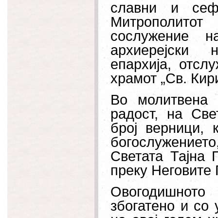
славни и сеф
Митрополитот
сослужение н
архиерејски 
епархија, отсл
храмот „Св. Кир
Во молитвена 
радост, на Све
број верници, 
богослужението,
Светата Тајна 
преку Неговите 
Овогодишното
збогатено и со 