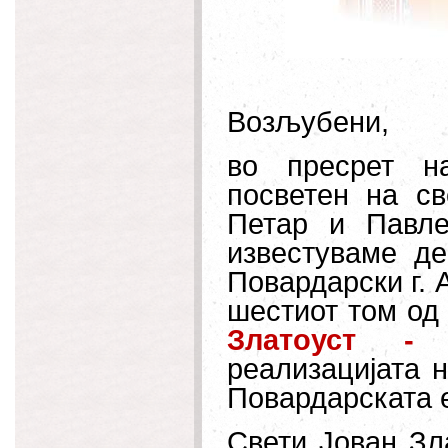
Возљубени,
во пресрет на
посветен на с
Петар и Павле
известуваме де
Повардарски г. А
шестиот том од
Златоуст - 
реализацијата н
Повардарската е
Свети Јован Зл