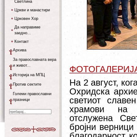
Светлина
Цркви и манастири
Црковен Хор
Да направиме
заедно...
Контакт
Архива
За православната вера
и живот...
ФОТОГАЛЕРИЈ
Историја на МПЦ
На 2 август, ко
Против сектите
Охридска архие
Големи православни
светиот славе
празници
храмови на 
отслужена Све
бројни верници 
благодарност ко