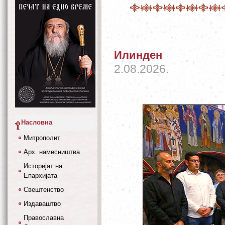
Илинден
2.08.2026.
Насловна
Митрополит
Арх. намесништва
Историјат на
Епархијата
Свештенство
Издаваштво
Православна