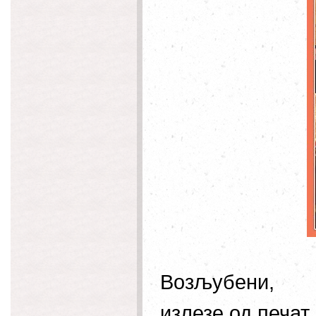
Возљубени,
излезе од печат