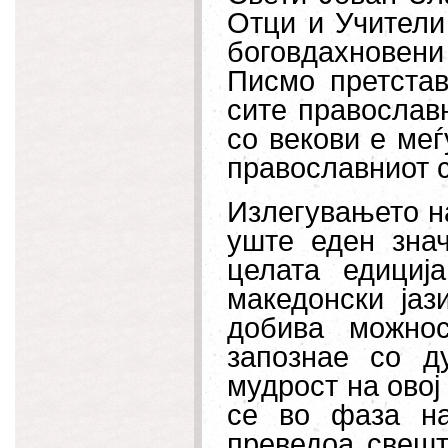
Отци и Учители
боговдахновен
Писмо претстав
сите православн
со векови е меѓ
православниот с
Излегувањето на
уште еден зна
целата едициј
македонски јаз
добива можнос
запознае со д
мудрост на овој
се во фаза на
преведоа свешт