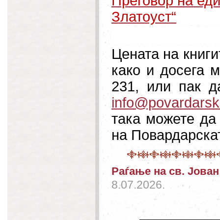
Преговор на еди
Златоуст“
Цената на книги
како и досега м
231, или пак 
info@povardarsk
така можете да
на Повардарскат
Раѓање на св. Јова
8.07.2026.