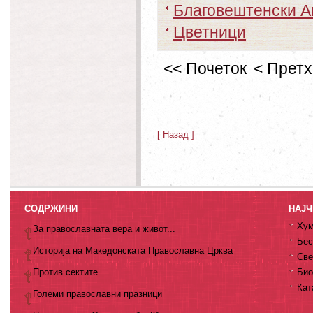
Благовештенски А
Цветници
<< Почеток
< Прет
[ Назад ]
СОДРЖИНИ
НАЈЧ
Хум
За православната вера и живот...
Бес
Историја на Македонската Православна Црква
Све
Против сектите
Био
Кат
Големи православни празници