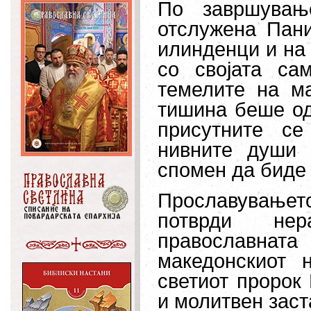
По завршувањ
отслужена Пан
илинденци и на 
со својата са
темелите на м
тишина беше од
присутните с
нивните души 
спомен да биде 
Прославување
потврди нер
православната
македонскиот 
светиот пророк 
и молитвен заст