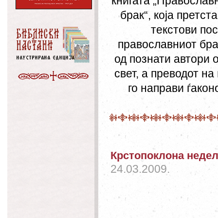
книгата „Православ
брак“, која претст
текстови по
православниот бра
од познати автори 
свет, а преводот на
го направи ѓакон
Крстопоклона недела
24.03.2009.