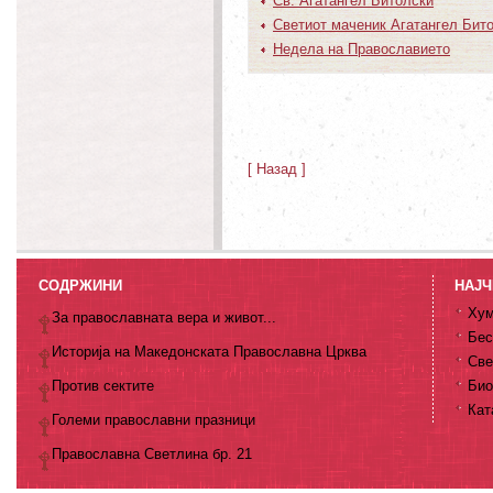
Св. Агатангел Битолски
Светиот маченик Агатангел Бит
Недела на Православието
[ Назад ]
СОДРЖИНИ
НАЈЧ
Хум
За православната вера и живот...
Бес
Историја на Македонската Православна Црква
Све
Против сектите
Био
Кат
Големи православни празници
Православна Светлина бр. 21