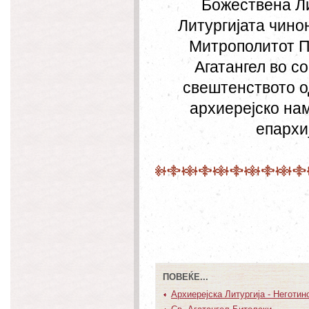
Божествена Ли
Литургијата чин
Митрополитот П
Агатангел во с
свештенството о
архиерејско на
епархи
ПОВЕЌЕ...
Архиерејска Литургија - Неготин