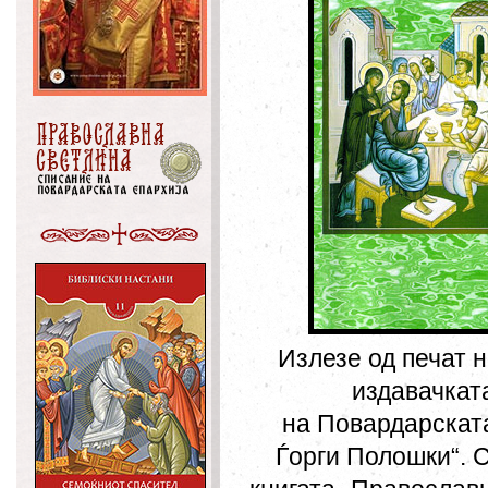
Излезе од печат 
издавачкат
на Повардарската
Ѓорги Полошки“. 