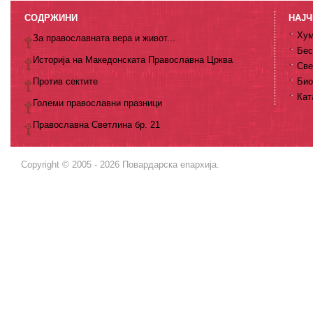
СОДРЖИНИ
НАЈЧ
Хум
За православната вера и живот...
Бес
Историја на Македонската Православна Црква
Све
Против сектите
Био
Кат
Големи православни празници
Православна Светлина бр. 21
Copyright © 2005 - 2026 Повардарска епархија.