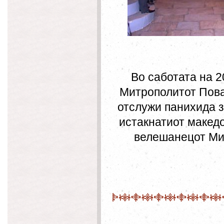
Во саботата на 20
Митрополитот Повар
отслужи панихида з
истакнатиот макед
велешанецот Ми