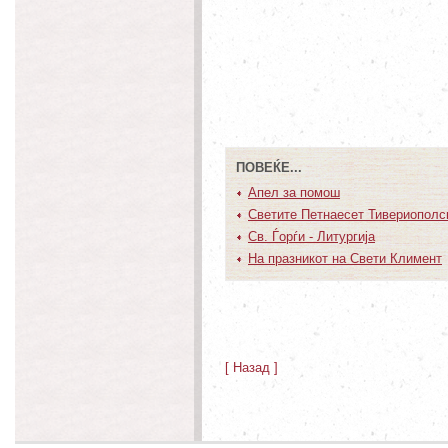
ПОВЕЌЕ...
Апел за помош
Светите Петнаесет Тивериополс
Св. Ѓорѓи - Литургија
На празникот на Свети Климент
[ Назад ]