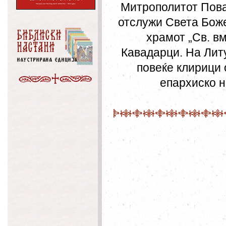
Митрополитот Повар
отслужи Света Боже
храмот „Св. вм
Кавадарци. На Лит
повеќе клирици 
епархиско 