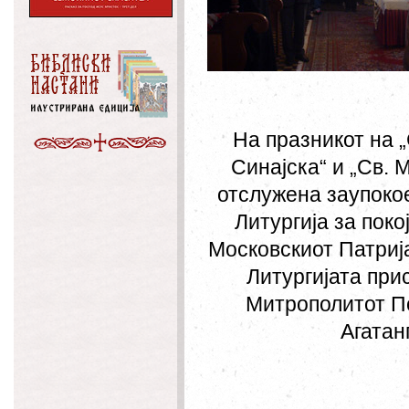
На празникот на 
Синајска“ и „Св. 
отслужена заупоко
Литургија за поко
Московскиот Патрија
Литургијата при
Митрополитот По
Агатан