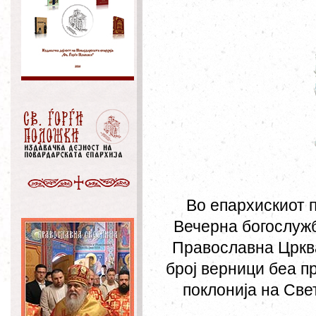
Во епархискиот 
Вечерна богослужб
Православна Црква
број верници беа п
поклонија на Све