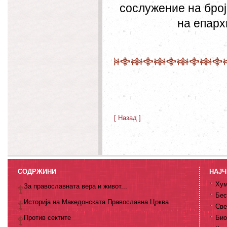
сослужение на бро
на епарх
[ Назад ]
СОДРЖИНИ
НАЈЧ
Хум
За православната вера и живот...
Бес
Историја на Македонската Православна Црква
Све
Против сектите
Био