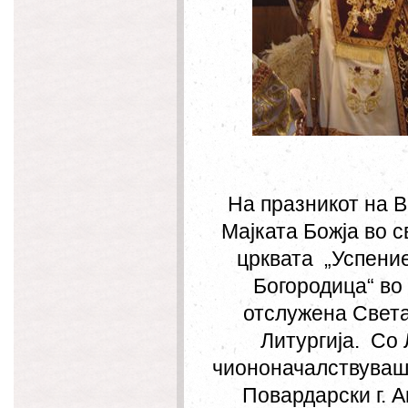
На празникот на 
Мајката Божја во с
црквата „Успени
Богородица“ во
отслужена Свет
Литургија. Со 
чиононачалствуваш
Повардарски г. А