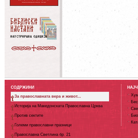
СОДРЖИНИ
НАЈЧ
Хум
За православната вера и живот...
Бес
Историја на Македонската Православна Црква
Све
Против сектите
Био
Кат
Големи православни празници
Православна Светлина бр. 21