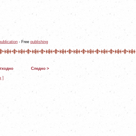
ublication
- Free
publishing
тходно
Следно >
д ]