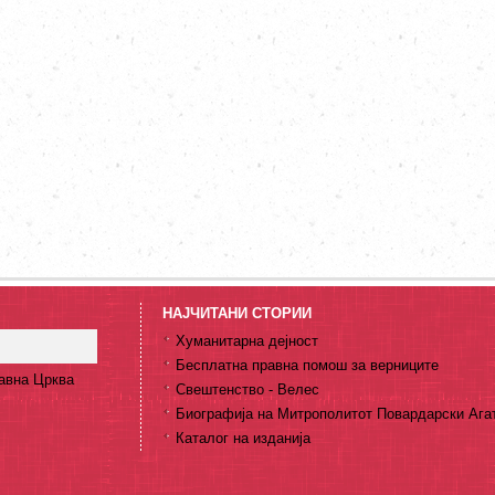
НАЈЧИТАНИ СТОРИИ
Хуманитарна дејност
Бесплатна правна помош за верниците
авна Црква
Свештенство - Велес
Биографија на Митрополитот Повардарски Ага
Каталог на изданија