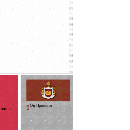
Од Прологот
тангел