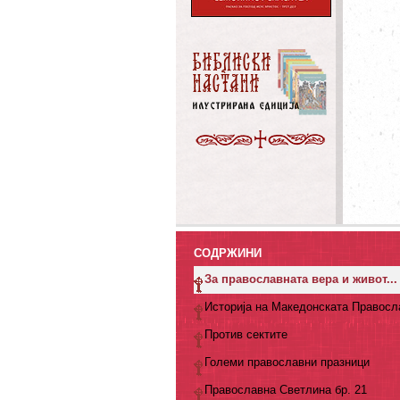
СОДРЖИНИ
За православната вера и живот...
Историја на Македонската Правосл
Против сектите
Големи православни празници
Православна Светлина бр. 21