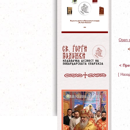
Open p
< Пре
[ Наза