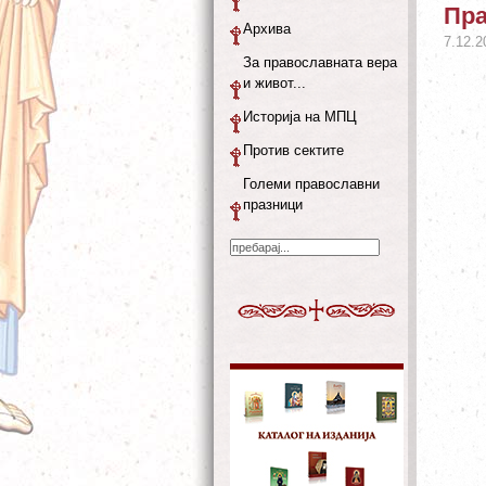
Пра
Архива
7.12.2
За православната вера
и живот...
Историја на МПЦ
Против сектите
Големи православни
празници