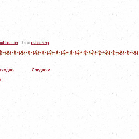
ublication
- Free
publishing
тходно
Следно >
д ]