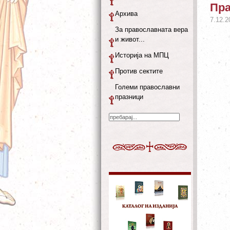
Пра
Архива
7.12.2
За православната вера
и живот...
Историја на МПЦ
Против сектите
Големи православни
празници