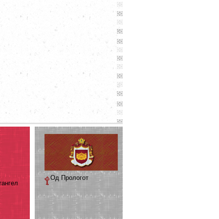
Од Прологот
тангел