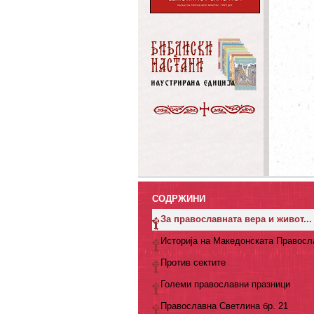
СОДРЖИНИ
За православната вера и живот...
Историја на Македонската Правосл
Против сектите
Големи православни празници
Православна Светлина бр. 21