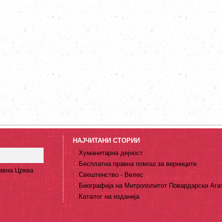
НАЈЧИТАНИ СТОРИИ
Хуманитарна дејност
Бесплатна правна помош за верниците
авна Црква
Свештенство - Велес
Биографија на Митрополитот Повардарски Ага
Каталог на изданија