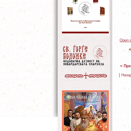
Open p
< Пре
[ Наза