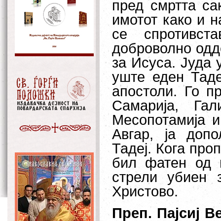
пред смртта са
имотот како и н
се спротивст
доброволно одде
за Исуса. Јуда 
уште еден Таде
апостоли. Го 
Самарија, Гал
Месопотамија и
Авгар, ја доп
Тадеј. Кога про
бил фатен од 
стрели убиен 
Христово.
Преп. Пајсиј В