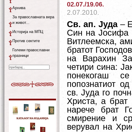
02.07./19.06.
Архива
2.07.2010.
За православната вера
Св. ап. Јуда
– Е
и живот...
Син на Јосифа 
Историја на МПЦ
Витлеемска, ами
Против сектите
братот Господов
Големи православни
празници
на Варахин За
четири сина: Ја
понекогаш се
попознатиот од
св. Јуда го поч
Христа, а брат
нарече брат Г
смирение и ср
верувал на Хри