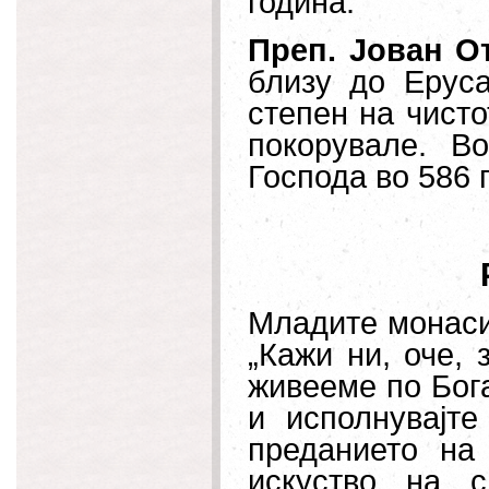
година.
Преп. Јован О
близу до Еруса
степен на чисто
покорувале. В
Господа во 586 
Младите монаси
„Кажи ни, оче, 
живееме по Бога
и исполнувајте
преданието на
искуство на с