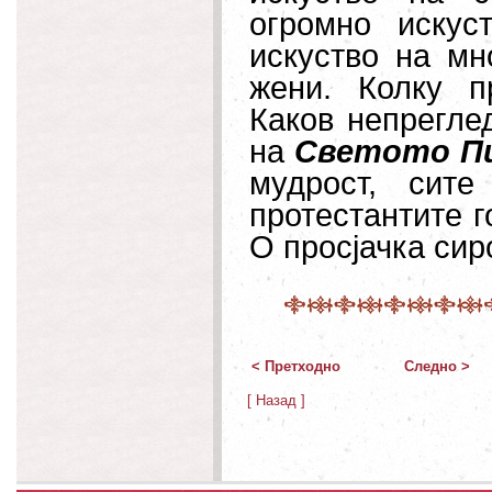
огромно искус
искуство на мн
жени. Колку п
Каков непреглед
на
Светото П
мудрост, сите
протестантите 
О просјачка сир
< Претходно
Следно >
[ Назад ]