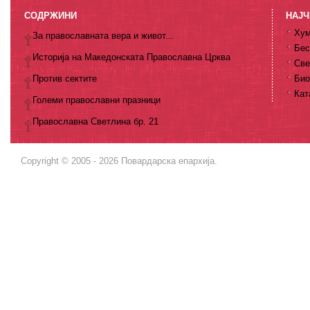
СОДРЖИНИ
НАЈЧ
Хум
За православната вера и живот...
Бес
Историја на Македонската Православна Црква
Све
Против сектите
Био
Кат
Големи православни празници
Православна Светлина бр. 21
Copyright © 2005 - 2026 Повардарска епархија.