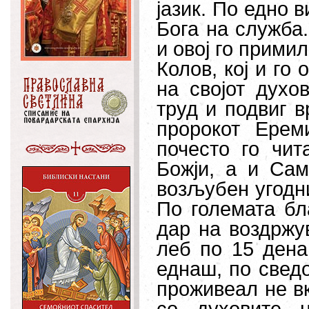
јазик. По едно в
Бога на служба
и овој го примил
Колов, кој и го
на својот духо
труд и подвиг в
пророкот Ерем
почесто го чит
Божји, а и Сам
возљубен угодни
По големата бл
дар на воздржу
леб по 15 дена
еднаш, по сведо
проживеал не в