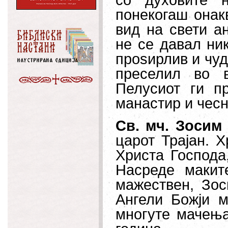
со духовите 
понекогаш онак
вид на свети ан
не се давал ни
проѕирлив и чуд
преселил во 
Пелусиот ги п
манастир и чесн
Св. мч. Зосим
царот Трајан. Х
Христа Господа
Насреде макит
мажествен, Зос
Ангели Божји м
многуте мачења