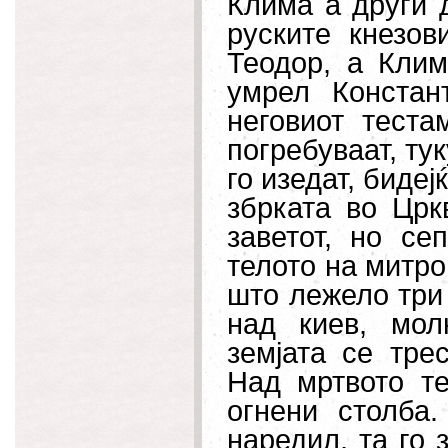
Клима а други 
руските кнезови
Теодор, а Клим
умрел Констан
неговиот теста
погребуваат, ту
го изедат, бидеј
збрката во Црк
заветот, но се
телото на митро
што лежело три
над киев, мол
земјата се тре
Над мртвото те
огнени столба.
наредил, та го 