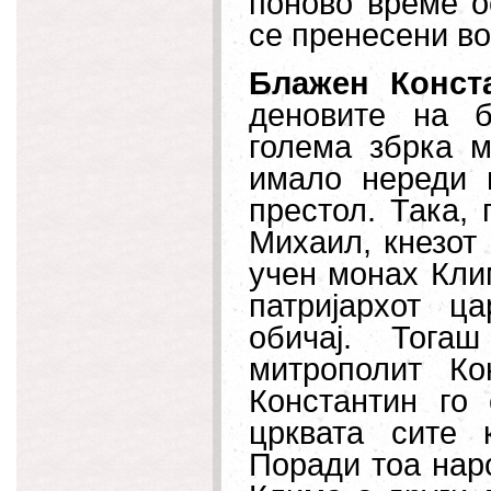
поново време о
се пренесени во
Блажен Конст
деновите на б
голема збрка м
имало нереди 
престол. Така,
Михаил, кнезот 
учен монах Клим
патријархот ц
обичај. Тога
митрополит Ко
Константин го
црквата сите 
Поради тоа нар