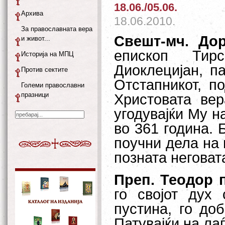
18.06./05.06.
Архива
18.06.2010.
За православната вера
Свешт-мч. Дор
и живот...
епископ Ти
Историја на МПЦ
Диоклецијан, п
Против сектите
Отстапникот, п
Големи православни
празници
Христовата вер
угодувајќи Му н
во 361 година.
поучни дела на 
позната неговат
Преп. Теодор 
го својот дух 
пустина, го до
Патувајќи на ла