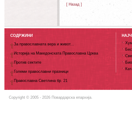
[ Назад ]
СОДРЖИНИ
НАЈЧ
Хум
За православната вера и живот...
Бес
Историја на Македонската Православна Црква
Све
Против сектите
Био
Кат
Големи православни празници
Православна Светлина бр. 21
Copyright © 2005 - 2026 Повардарска епархија.