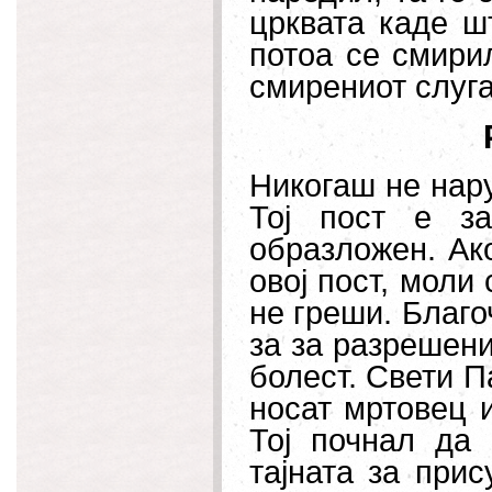
црквата каде ш
потоа се смири
смирениот слуга
Никогаш не нару
Тој пост е з
образложен. Ак
овој пост, моли 
не греши. Благо
за за разрешени 
болест. Свети П
носат мртовец и
Тој почнал да
тајната за прис