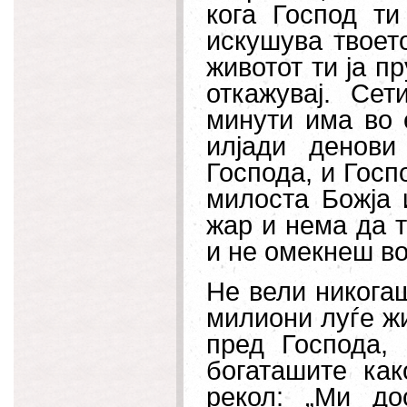
кога Господ ти
искушува твоет
животот ти ја п
откажувај. Се
минути има во 
илјади денови
Господа, и Госп
милоста Божја 
жар и нема да 
и не омекнеш во
Не вели никогаш
милиони луѓе жи
пред Господа,
богаташите как
рекол: „Ми до