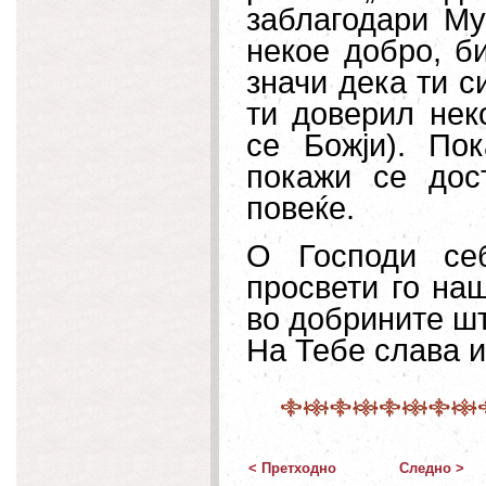
заблагодари Му
некое добро, б
значи дека ти с
ти доверил нек
се Божји). По
покажи се дос
повеќе.
О Господи се
просвети го на
во добрините шт
На Тебе слава и
< Претходно
Следно >