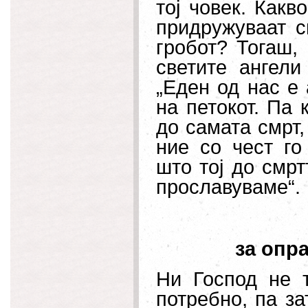
тој човек. Какв
придружуваат с
гробот? Тогаш,
светите ангели
„Еден од нас е 
на петокот. Па 
до самата смрт,
ние со чест го
што тој до смрт
прославуваме“.
за опр
Ни Господ не 
потребно, па за