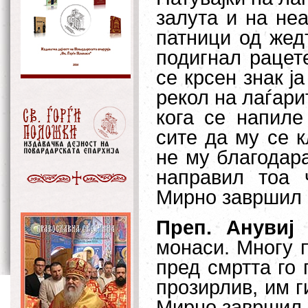
залута и на не
патници од жед
подигнал рацет
се крсен знак ј
рекол на лаѓарит
кога се напиле
сите да му се к
не му благодара
направил тоа 
Мирно завршил 
Преп. Анувиј
–
монаси. Многу п
пред смртта го 
прозирлив, им г
Мирно завршил 