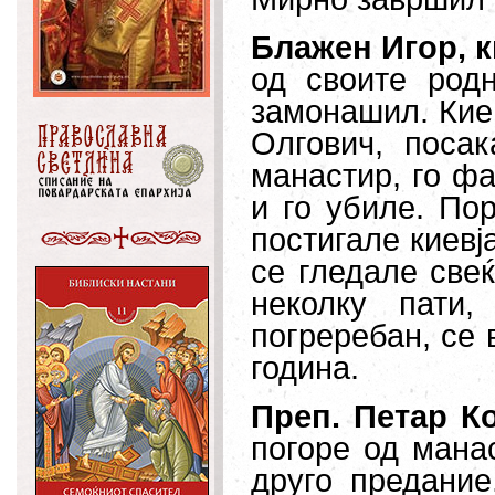
Блажен Игор, к
од своите родн
замонашил. Киев
Олгович, посак
манастир, го ф
и го убиле. По
постигале киевја
се гледале свеќ
неколку пати
погреребан, се 
година.
Преп. Петар К
погоре од манас
друго предание