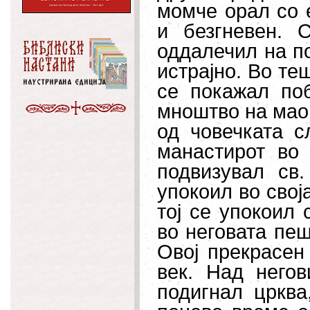
момче орал со 
и безгневен. 
оддалечил на по
истрајно. Во те
се покажал по
мноштво на маон
од човечката с
манастирот во
подвизувал св.
упокоил во свој
тој се упокоил 
во неговата пе
Овој прекрасен
век. Над него
подигнал црква