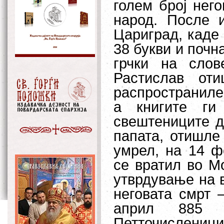
голем број нег
народ. После 
Цариград, каде
38 букви и почн
грчки на слов
Растислав от
распространиле 
а книгите г
свештениците д
папата, отишле
умрел, на 14 ф
се вратил во М
утврдување на 
неговата смрт 
април 885 г
Петточисленици