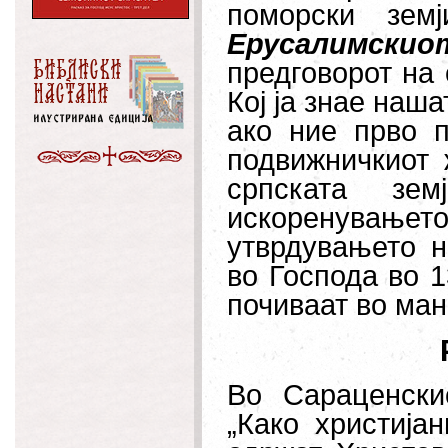
поморски зем
Ерусалимски
предговорот на 
Кој ја знае наша
ако ние прво 
подвижничкиот 
српската зе
искоренување
утврдувањето н
во Господа во 
почиваат во ман
Во Сараценски
„Како христија