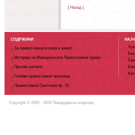
[ Назад ]
СОДРЖИНИ
НАЈЧ
Хум
За православната вера и живот...
Бес
Историја на Македонската Православна Црква
Све
Против сектите
Био
Кат
Големи православни празници
Православна Светлина бр. 21
Copyright © 2005 - 2026 Повардарска епархија.