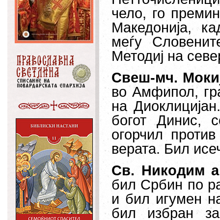
чело, го премин
Македонија, к
меѓу Словенит
Методиј на севе
Свеш-мч. Моки
во Амфипол, гр
на Диоклицијан
богот Динис, 
огорчил против
верата. Бил исе
Св. Никодим а
бил Србин по р
и бил игумен н
бил избран за