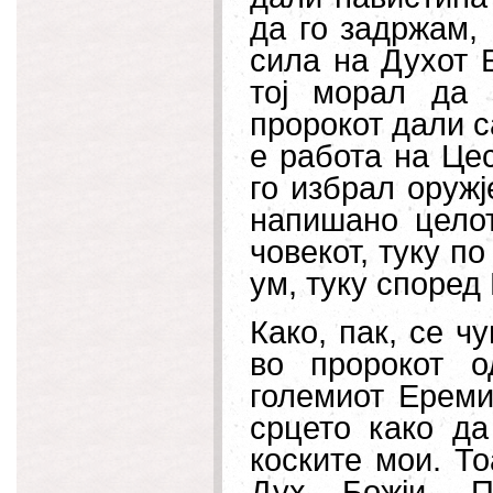
да го задржам,
сила на Духот 
тој морал да 
пророкот дали с
е работа на Це
го избрал оружј
напишано цел
човекот, туку по
ум, туку според
Како, пак, се ч
во пророкот о
големиот Ереми
срцето како да
коските мои. Т
Дух Божји. П