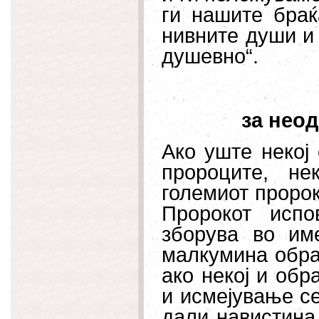
ги нашите браќ
нивните души и 
душевно“.
за неод
Ако уште некој
пророците, н
големиот пророк
Пророкот исп
зборува во им
малкумина обра
ако некој и обр
и исмејување се
дали навистина