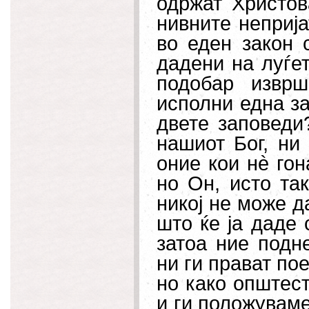
одржат Христов
нивните неприја
во еден закон 
дадени на луѓет
подобар изврш
исполни една за
двете заповеди
нашиот Бог, ни
оние кои н
è
гон
но Он, исто та
никој не може да
што ќе ја даде 
затоа ние подн
ни ги прават по
но како општест
и ги положуваме