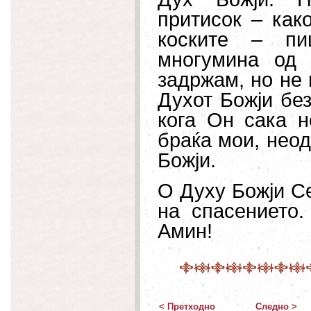
притисок – как
коските – пи
многумина од 
задржам, но не 
Духот Божји без
кога Он сака 
браќа мои, неод
Божји.
О Духу Божји Се
на спасението
Амин!
< Претходно
Следно >