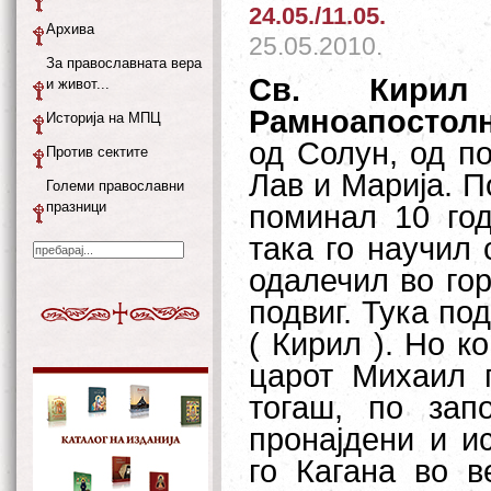
24.05./11.05.
Архива
25.05.2010.
За православната вера
Св. Кири
и живот...
Рамноапостол
Историја на МПЦ
од Солун, од по
Против сектите
Лав и Марија. П
Големи православни
празници
поминал 10 го
така го научил 
одалечил во го
подвиг. Тука по
( Кирил ). Но к
царот Михаил 
тогаш, по зап
пронајдени и и
го Кагана во в