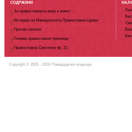
СОДРЖИНИ
НАЈЧ
Хум
За православната вера и живот...
Бес
Историја на Македонската Православна Црква
Све
Против сектите
Био
Кат
Големи православни празници
Православна Светлина бр. 21
Copyright © 2005 - 2026 Повардарска епархија.