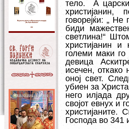
тело.
А царски
христијанин,
говорејќи: „ Не
биди мажестве
светлина!“ Што
христијанин и 
големи маки го 
девица Аскитр
исечен, откако 
оној свет. Сле
убиен за Христа
него илјада др
својот евнух и 
христијаните. 
Господа во 341 