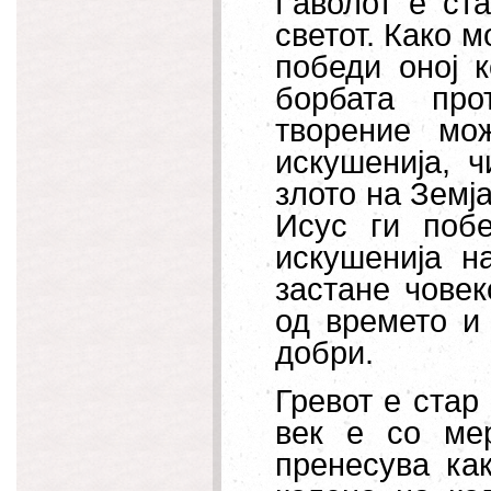
Ѓаволот е ста
светот. Како м
победи оној к
борбата про
творение мо
искушенија, ч
злото на Земј
Исус ги побе
искушенија н
застане човек
од времето и
добри.
Гревот е стар 
век е со мер
пренесува ка