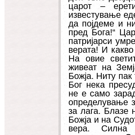
царот – ерет
известување еден
да појдеме и н
пред Бога!“ Ца
патријарси умре
верата! И какво
На овие свети
живеат на Земј
Божја. Ниту пак 
Бог нека пресу
не е само зара
определување з
за лага. Блазе 
Божја и на Судо
вера. Силна