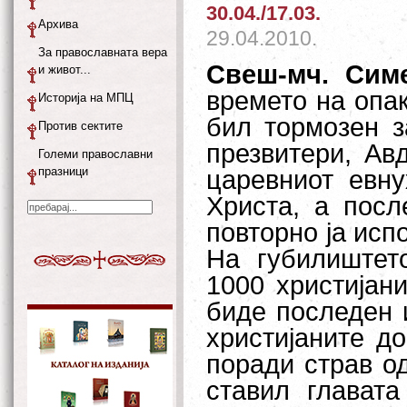
30.04./17.03.
Архива
29.04.2010.
За православната вера
Свеш-мч. Сим
и живот...
времето на опа
Историја на МПЦ
бил тормозен з
Против сектите
презвитери, Ав
Големи православни
празници
царевниот евну
Христа, а посл
повторно ја исп
На губилиштет
1000 христијан
биде последен 
христијаните до
поради страв од
ставил главата