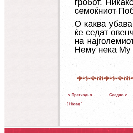
гробот. Никак
семоќниот Поб
О каква убава
ќе седат овен
на најголемио
Нему нека Му 
< Претходно
Следно >
[ Назад ]