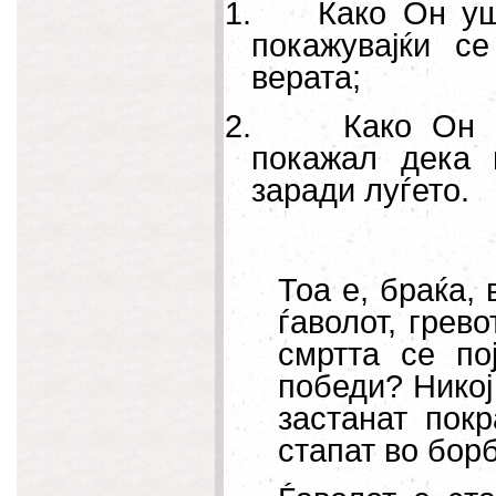
1.
Како Он уш
покажувајќи с
верата;
2.
Како Он 
покажал дека 
заради луѓето.
Тоа е, браќа,
ѓаволот, грево
смртта се по
победи? Никој
застанат покр
стапат во борб