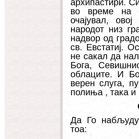
архипастири. Си
во време на 
очајувал, овој
народот низ гр
надвор од градо
св. Евстатиј. О
не сакал да нал
Бога, Севишни
облаците. И Бо
верен слуга, п
полиња , така и
Да Го набљуду
тоа: