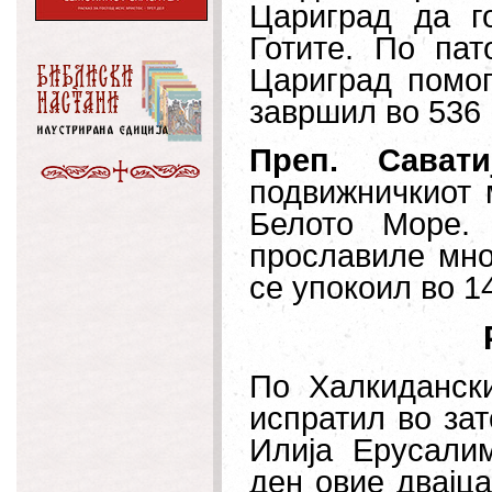
Цариград да г
Готите. По па
Цариград помог
завршил во 536 
Преп. Сава
подвижничкиот 
Белото Море.
прославиле мно
се упокоил во 14
По
Халкидански
испратил во за
Илија Ерусали
ден овие двајца