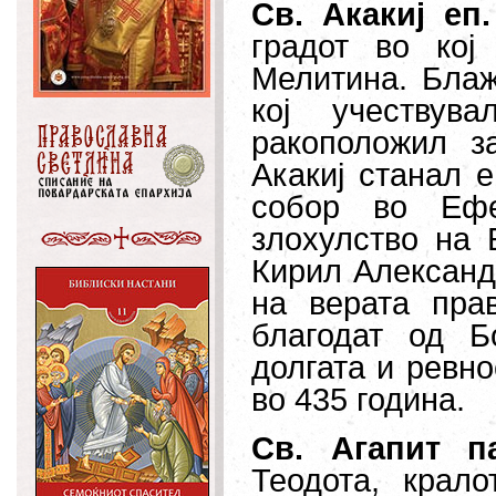
Св. Акакиј еп
градот во кој
Мелитина. Блаже
кој учеству
ракоположил з
Акакиј станал 
собор во Ефе
злохулство на Б
Кирил Александ
на верата пра
благодат од Б
долгата и ревн
во 435 година.
Св. Агапит 
Теодота, крало