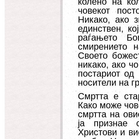
колено на ко
човекот пос
Никако, ако 
единствен, ко
раѓањето Бо
смирението 
Своето божес
никако, ако ч
постариот од 
носители на гр
Смртта е стар
Како може чове
смртта на ови
ја признае 
Христови и ви