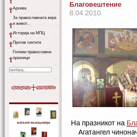
Благовештение
Архива
8.04.2010.
За православната вера
и живот...
Историја на МПЦ
Против сектите
Големи православни
празници
На празникот на
Бл
Агатангел чинона