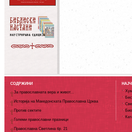
СОДРЖИНИ
НАЈЧ
Хум
За православната вера и живот...
Бес
Историја на Македонската Православна Црква
Све
Против сектите
Био
Кат
Големи православни празници
Православна Светлина бр. 21