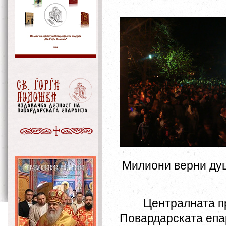
Милиони верни душ
Централната п
Повардарската епа