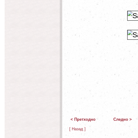
< Претходно
Следно >
[ Назад ]