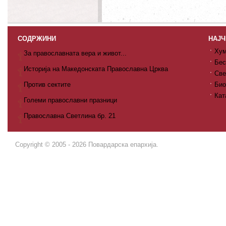
СОДРЖИНИ
НАЈЧ
Хум
За православната вера и живот...
Бес
Историја на Македонската Православна Црква
Све
Против сектите
Био
Кат
Големи православни празници
Православна Светлина бр. 21
Copyright © 2005 - 2026 Повардарска епархија.