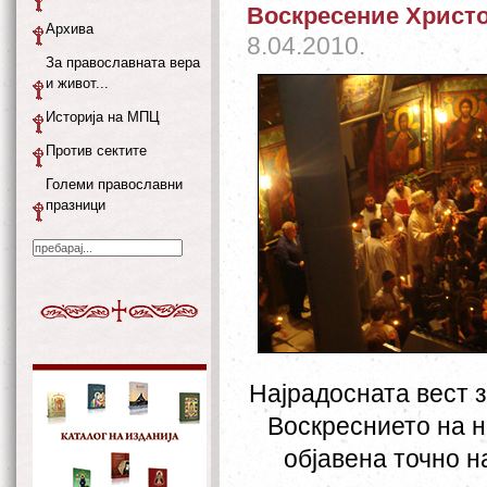
Воскресение Христ
Архива
8.04.2010.
За православната вера
и живот...
Историја на МПЦ
Против сектите
Големи православни
празници
Најрадосната вест з
Воскреснието на 
објавена точно н