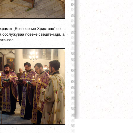
 храмот „Вознесение Христово“ се
а сослужуваа повеќе свештеници, а
атангел.