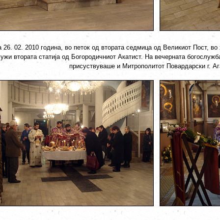
 26. 02. 2010 година, во петок од втората седмица од Великиот Пост, во
ужи втората статија од Богородичниот Акатист. На вечерната богослужб
присуствуваше и Митрополитот Повардарски г. Аг