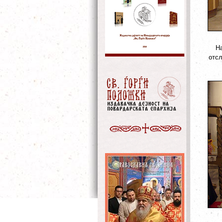
На
отсл