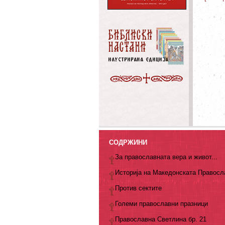
СОДРЖИНИ
За православната вера и живот...
Историја на Македонската Правосл
Против сектите
Големи православни празници
Православна Светлина бр. 21