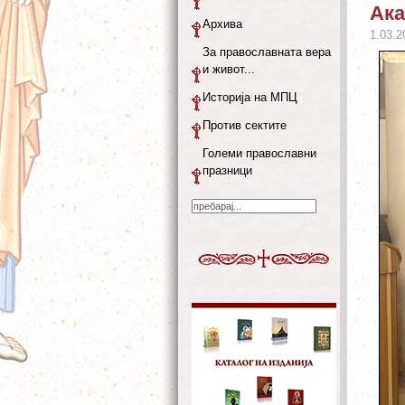
Ака
Архива
1.03.2
За православната вера
и живот...
Историја на МПЦ
Против сектите
Големи православни
празници