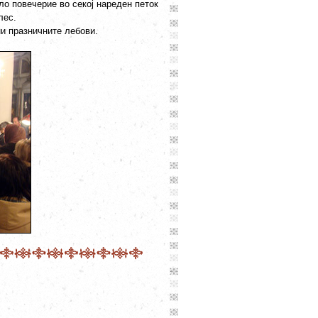
ло повечерие во секој нареден петок
лес.
ни празничните лебови.