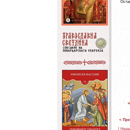
Остан
< Пре
[ Наза