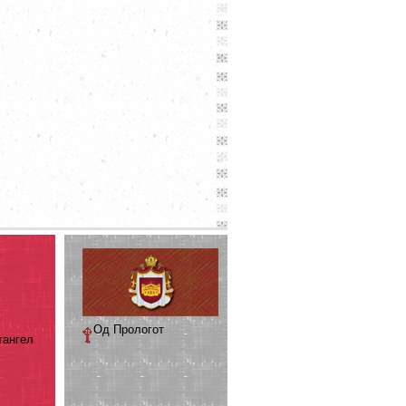
Од Прологот
тангел