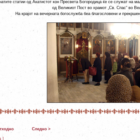
атите статии од Акатистот кон Пресвета Богородица ќе се служат на ма
од Великиот Пост во храмот „Св. Спас“ во Ве
На крајот на вечерната богослужба беа благословени и прекрше
тходно
Следно >
д ]