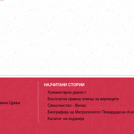
НАЈЧИТАНИ СТОРИИ
Хуманитарна дејност
Бесплатна правна помош за верниците
авна Црква
Свештенство - Велес
Биографија на Митрополитот Повардарски Ага
Каталог на изданија