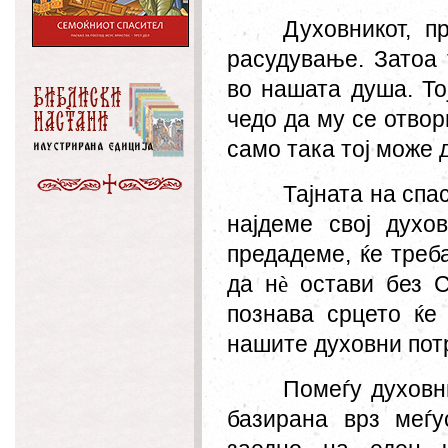
Духовникот, п
расудување. Затоа 
во нашата душа. То
чедо да му се отвор
само така тој може д
Тајната на спа
најдеме свој духо
предадеме, ќе треб
да н
è
остави без Св
познава срцето ќе
нашите духовни пот
Помеѓу духовн
базирана врз меѓ