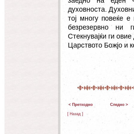
заедно на еден ч
духовноста. Духовни
тој многу повеќе е
безрезервно ни г
Стекнувајќи ги овие
Царството Божјо и к
< Претходно
Следно >
[ Назад ]