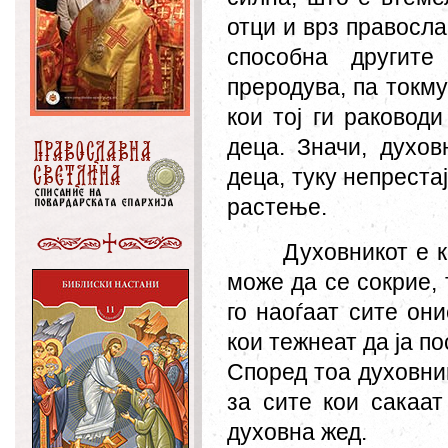
от
ци и врз правосла
способна другите
преродува, па токму
кои тој ги раковод
деца. Значи, духов
деца, туку непреста
растење.
Духовникот е к
може да се сокрие, 
го наоѓаат сите он
кои тежнеат да ја п
Според тоа духовник
за сите кои сакаат
духовна жед.