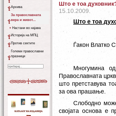
Што е тоа духовник
Архива
15.10.2009.
За православната
вера и живот...
Што е тоа дух
Настани во најава
Историја на МПЦ
Против сектите
Ѓакон Влатко 
Големи православни
празници
Многумина од
Православната црква
што претставува то
за ова прашање.
Слободно мож
својата основа е п