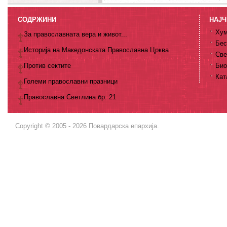
СОДРЖИНИ
НАЈЧ
Хум
За православната вера и живот...
Бес
Историја на Македонската Православна Црква
Све
Против сектите
Био
Кат
Големи православни празници
Православна Светлина бр. 21
Copyright © 2005 - 2026 Повардарска епархија.