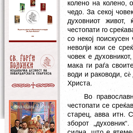
колено на колено, 
чедо. За секој чов
духовниот живот,
честопати го среќав
со некој поискусен 
неволји кои се среќ
човек е духовникот,
мака ги раѓа своите
води и раководи, с
è
Христа.
Во православн
честопати се среќа
старец, авва итн. 
зборот „духовник
“
.
силна, што е втеме