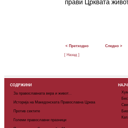
прави Црквата живо
< Претходно
Следно >
[ Назад ]
СОДРЖИНИ
НАЈЧ
Хум
За православната вера и живот...
Бес
Историја на Македонската Православна Црква
Све
Против сектите
Био
Кат
Големи православни празници