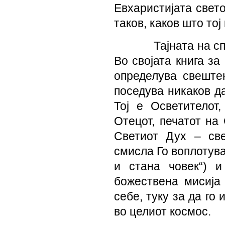
Евхаристијата свето
таков, каков што тој
Тајната на с
Во својата книга за
определува свеште
поседува никаков да
Тој е Осветителот,
Отецот, печатот на
Светиот Дух – све
смисла Го воплотува
и стана човек“) 
божествена мисија
себе, туку за да го
во целиот космос.