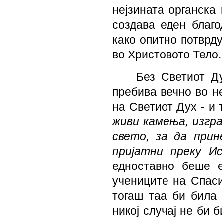
нејзината органска 
создава еден благо
како опитно потврд
во Христовото Тело.
Без Светиот Д
пребива вечно во н
на Светиот Дух - и 
живи камења, изгр
свето, за да при
пријатни преку И
едноставно беше 
учениците на Спаси
тогаш таа би била 
никој случај не би 