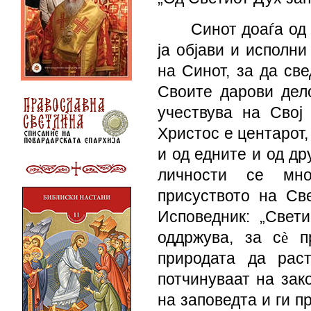
Синот доаѓа од 
ја објави и исполни
на Синот, за да све
Своите дарови дел
учествува на Свој
Христос е центарот,
и од едните и од др
личности се мно
присуството на Св
Исповедник: „Свет
оддржува, за с
è
пр
природата да раст
потчинуваат на зак
на заповедта и ги п