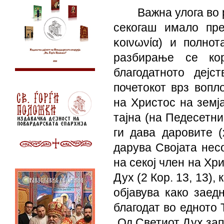
Важна улога во
секогаш имало пр
κοινωνία) и полно
разбирање се кор
благодатното дејс
почетокот врз вопл
на Христос на земј
тајна (на Педесетни
ги дава даровите (
дарува Својата несо
на секој член на Хр
Дух (2 Кор. 13, 13),
објавува како заед
благодат во едното 
„Од Светиот Дух зап