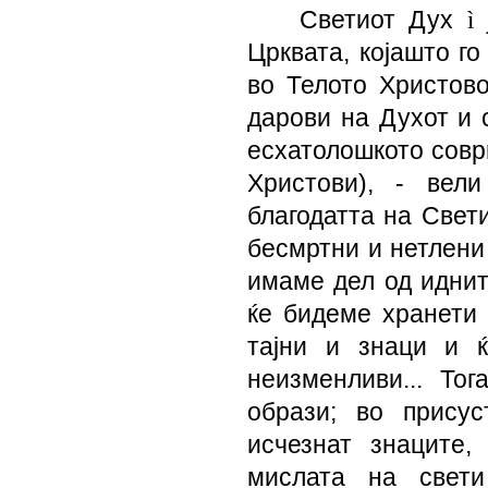
Светиот Дух
ì
ј
Црквата, којашто г
во Телото Христово
дарови на Духот и 
есхатолошкото соврш
Христови), - вел
благодатта на Свети
бесмртни и нетлени
имаме дел од идните
ќе бидеме хранети 
тајни и знаци и 
неизменливи... Т
образи; во прису
исчезнат знаците,
мислата на свети