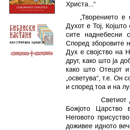
Христа...“
„Творението е 
Духот е Тој, Којшто
сите наднебесни с
Според зборовите н
Дух е својство на 
друг, како што ја д
како што Отецот и
„осветува“, т.е. Он 
и според тоа и на лу
Светиот 
Божјото Царство 
Неговото присуство
доживее идното веч