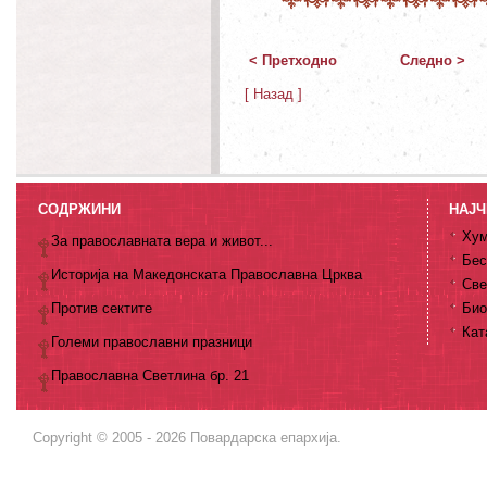
< Претходно
Следно >
[ Назад ]
СОДРЖИНИ
НАЈЧ
Хум
За православната вера и живот...
Бес
Историја на Македонската Православна Црква
Све
Против сектите
Био
Кат
Големи православни празници
Православна Светлина бр. 21
Copyright © 2005 - 2026 Повардарска епархија.