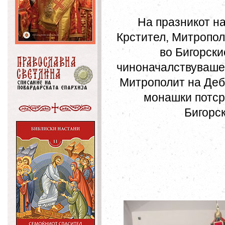
На празникот на
Крстител, Митропол
во Бигорски
чиноначалствуваше 
Митрополит на Деба
монашки потср
Бигорск