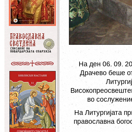
На ден 06. 09. 20
Драчево беше о
Литурги
Високопреосвештен
во сослужение
На Литургијата п
православна богос