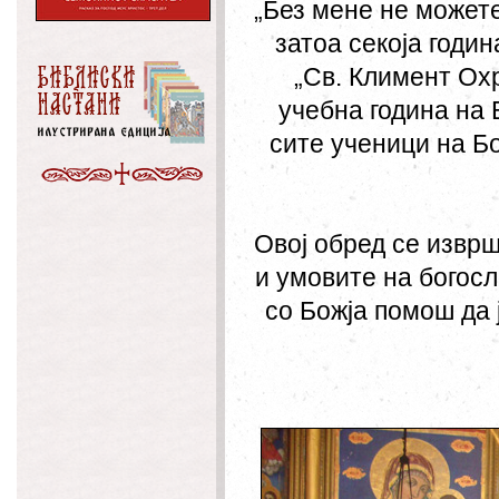
„Без мене не можете
затоа секоја годи
„Св. Климент Охр
учебна година на 
сите ученици на Бо
Овој обред се извр
и умовите на богосл
со Божја помош да 