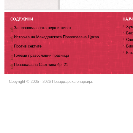
СОДРЖИНИ
НАЈЧ
Хум
За православната вера и живот...
Бес
Историја на Македонската Православна Црква
Све
Против сектите
Био
Кат
Големи православни празници
Православна Светлина бр. 21
Copyright © 2005 - 2026 Повардарска епархија.