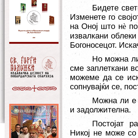
Бидете свет
Изменете го свој
на Оној што н
по
è
извалкани облеки
Богоносецот. Иска
Но можна ли
сме заплеткани в
можеме да се иск
сопнувајќи се, пос
Можна ли е 
и задолжителна.
Постојат р
Никој не може со