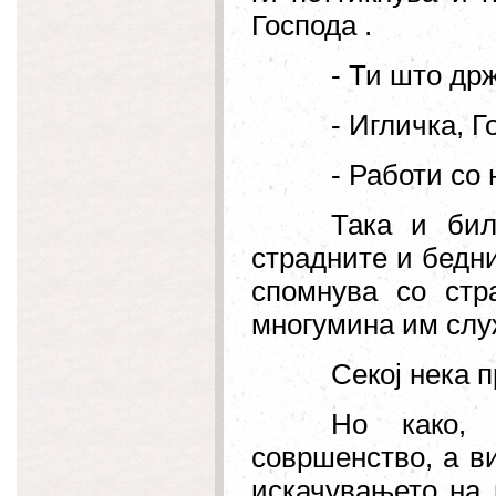
Господа .
- Ти што др
- Игличка, Г
- Работи со
Така и бил
страдните и бедни
спомнува со стр
многумина им слу
Секој нека 
Но како, 
совршенство, а ви
искачувањето на 