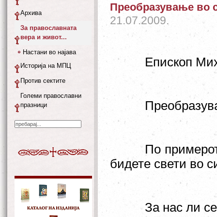
Преобразување во 
Архива
21.07.2009.
За православната
вера и живот...
Настани во најава
Епископ Мих
Историја на МПЦ
Против сектите
Големи православни
Преобразува
празници
По примеро
бидете свети во си
За нас ли с