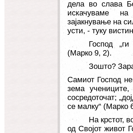
дела во слава Б
искачуваме на
зајакнување на си
усти, - туку висти
Господ
„
ги
(Марко 9, 2).
Зошто? Зара
Самиот Господ не
зема учениците,
сосредоточат;
„
до
се малку“ (Марко 6
На крстот, 
од Својот живот 