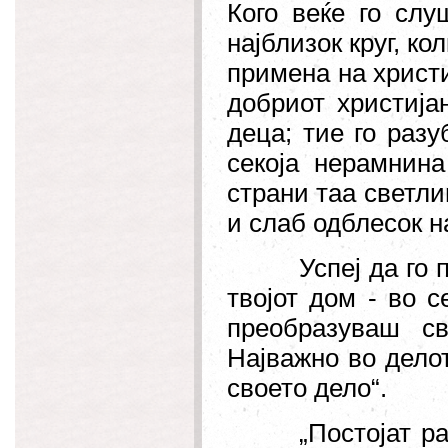
Кого веќе го слу
најблизок круг, ко
примена на христи
добриот христија
деца; тие го разу
секоја нерамнина
страни таа светлин
и слаб одблесок н
Успеј да го
твојот дом - во с
преобразуваш св
Најважно во дело
своето дело
“.
„
Постојат р