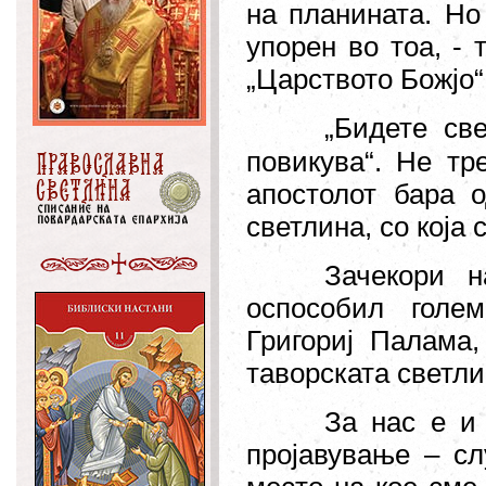
на планината. Но
упорен во тоа, - 
„
Царството Божјо
“
„Бидете св
повикува“
. Не тр
апостолот бара 
светлина, со која
Зачекори н
оспособил голе
Григориј Палама,
таворската светли
За нас е и 
пројавување – сл