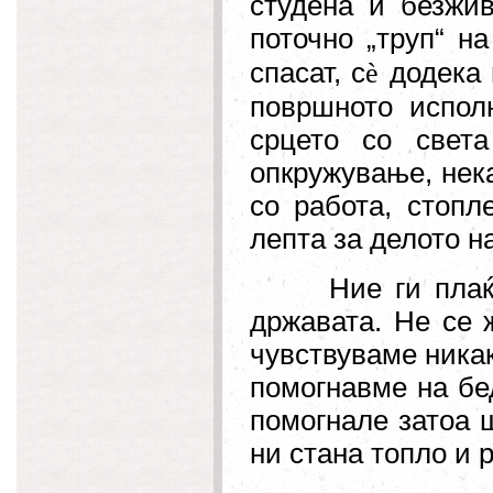
студена и безжив
поточно
„труп“
на 
спасат, с
додека н
è
површното испол
срцето со свет
опкружување, нека
со работа, стоп
лепта за делото н
Ние ги плаќ
државата. Не се 
чувствуваме никак
помогнавме на бе
помогнале затоа 
ни стана топло и 