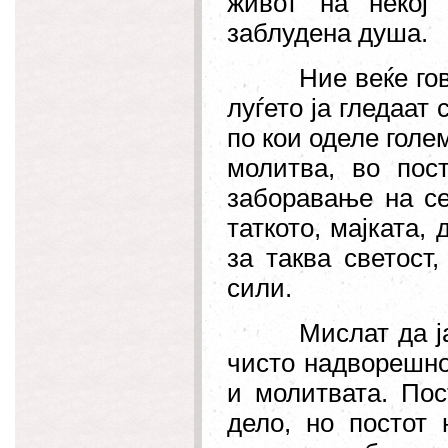
живот на некој 
заблудена душа.
Ние веќе го
луѓето ја гледаат
по кои оделе голе
молитва, во пос
заборавање на се
таткото, мајката,
за таква светост
сили.
Мислат да 
чисто надворешно
и молитвата. Пос
дело, но постот