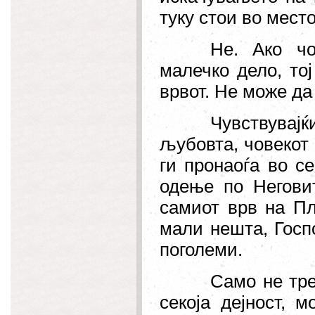
туку стои во место
Не. Ако чо
малечко дело, то
врвот. Не може да 
Чувствувајќ
љубовта, човекот
ги пронаоѓа во с
одење по Негови
самиот врв на Пл
мали нешта, Госп
поголеми.
Само не тре
секоја дејност, м