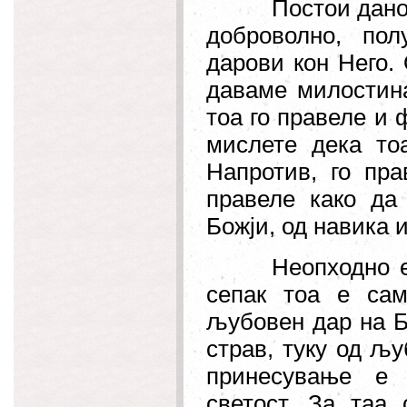
Постои данок
доброволно, пол
дарови кон Него.
даваме милостина
тоа го правеле и 
мислете дека тоа
Напротив, го пра
правеле како да 
Божји, од навика 
Неопходно е
сепак тоа е сам
љубовен дар на Бо
страв, туку од љу
принесување е п
светост. За таа 