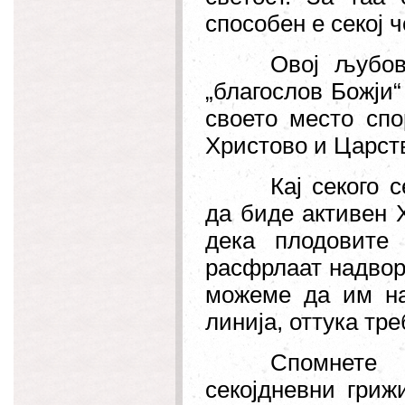
способен е секој ч
Овој љубов
„
благослов Божји
“
своето место спо
Христово и Царст
Кај секого 
да биде активен 
дека плодовите
расфрлаат надвор 
можеме да им на
линија, оттука тр
Спомнете 
секојдневни гриж