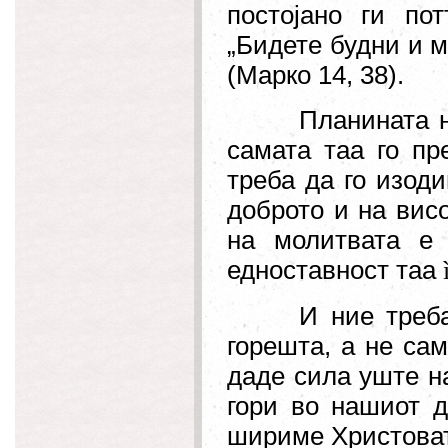
постојано ги по
„
Бидете будни и м
(
Марко 14, 38).
Планината н
самата таа го пре
треба да го изод
доброто и на вис
на молитвата е н
едноставност таа
И ние треба
горешта, а не сам
даде сила уште н
гори во нашиот д
шириме Христоват