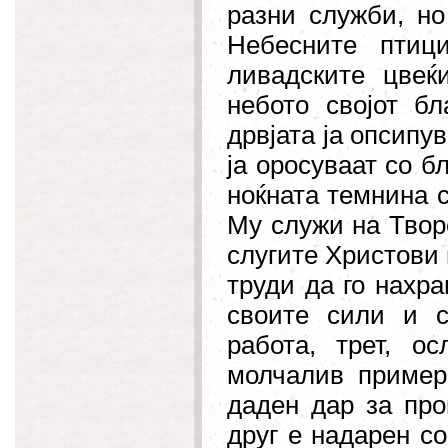
разни служби, но
Небесните птиц
ливадските цвеќ
небото својот бл
дрвјата ја опсипу
ја оросуваат со б
ноќната темнина с
Му служи на Творе
слугите Христови н
труди да го нахра
своите сили и с
работа, трет, о
молчалив пример
даден дар за про
друг е надарен со