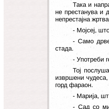
Така и напр
не престанува и д
непрестајна жртва
- Мојсеј, ш
- Само дрве
стада.
- Употреби 
Тој послуша
извршени чудеса,
горд фараон.
- Марија, ш
- Сад со м