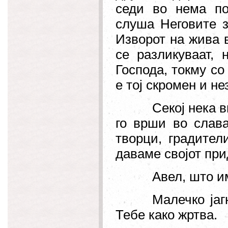
седи во нема по
слуша Неговите з
Изворот на жива 
се разликуваат, 
Господа, токму со 
е тој скромен и н
Секој нека в
го врши во слава
творци, градител
даваме својот при
Авел, што и
Малечко јаг
Тебе како жртва.