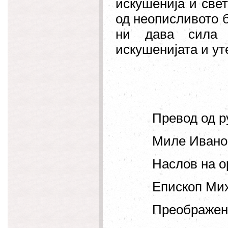
искушенија и све
од неописливото б
ни дава сила 
искушенијата и уте
Превод од р
Миле Иванос
Наслов на о
Епископ Мих
Преображен