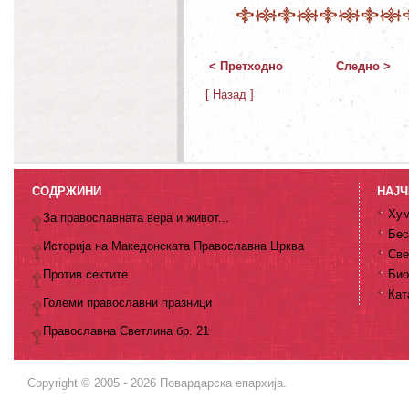
< Претходно
Следно >
[ Назад ]
СОДРЖИНИ
НАЈЧ
Хум
За православната вера и живот...
Бес
Историја на Македонската Православна Црква
Све
Против сектите
Био
Кат
Големи православни празници
Православна Светлина бр. 21
Copyright © 2005 - 2026 Повардарска епархија.