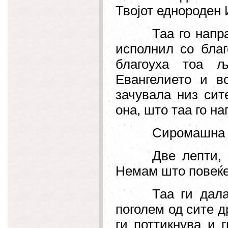
Твојот еднороден 
Таа го напр
исполнил со благ
благоуха тоа 
Евангелието и в
зачувала низ си
она, што таа го н
Сиромашна 
Две лепти, 
Немам што повеќе
Таа ги дала
поголем од сите д
ги поттикнува и 