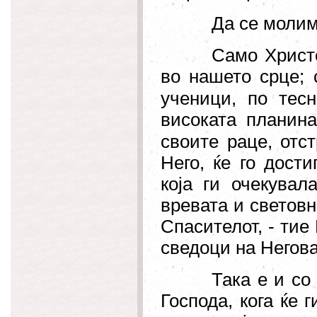
Да се молим
Само Христ
во нашето срце;
ученици, по тесн
високата планина
своите раце, отст
Него, ќе го дост
која ги очекувал
вревата и световн
Спасителот, - тие
сведоци на Негова
Така е и со
Господа, кога ќе 