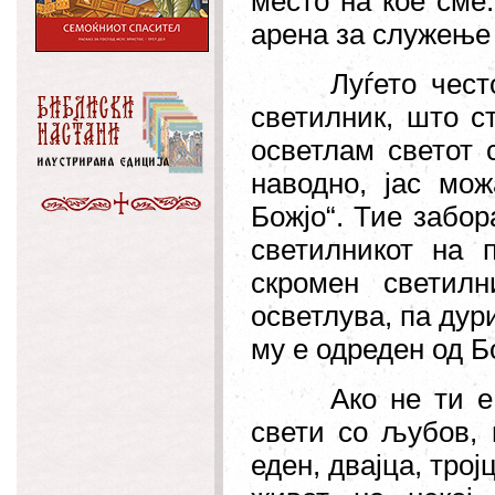
место на кое сме.
арена за служење 
Луѓето чест
светилник, што с
осветлам светот с
наводно, јас мо
Божјо“. Тие забор
светилникот на 
скромен светилн
осветлува, па дури
му е одреден од Б
Ако не ти е
свети со љубов, 
еден, двајца, тро