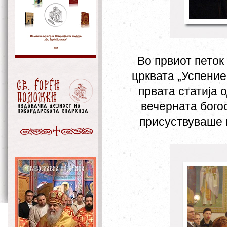
Во првиот петок
црквата „Успени
првата статија 
вечерната бого
присуствуваше и