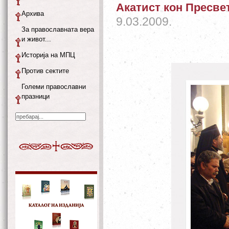
Акатист кон Пресве
Архива
9.03.2009.
За православната вера
и живот...
Историја на МПЦ
Против сектите
Големи православни
празници