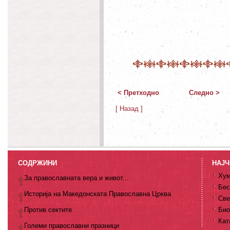
< Претходно
Следно >
[ Назад ]
СОДРЖИНИ
НАЈЧ
Хум
За православната вера и живот...
Бес
Историја на Македонската Православна Црква
Све
Против сектите
Био
Кат
Големи православни празници