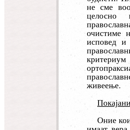
не сме во
целосно 
православн
очистиме н
исповед и
православн
критериум
ортопраксиа
православн
живеење.
Покајани
Оние кои
имаат вера 