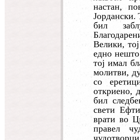
настан, п
Јордански. 
бил забл
Благодаре
Велики, тој
едно нешто 
тој имал бл
молитви, д
со еретиц
откриено, д
бил следбе
свети Ефт
врати во Ц
правел ч
чудотворци