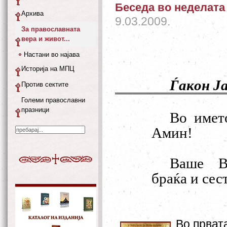
Беседа во неделата
Архива
9.03.2009.
За православната
вера и живот...
Настани во најава
Историја на МПЦ
Ѓакон Ј
Против сектите
Големи православни
празници
Во имет
Амин!
Ваше Ви
браќа и сес
Во прват