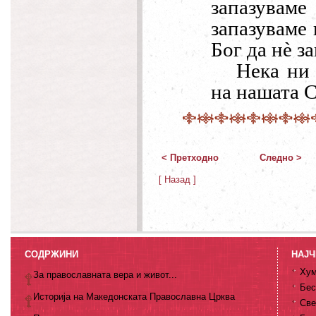
запазуваме
запазуваме 
Бог да н
è
за
Нека ни 
на нашата 
< Претходно
Следно >
[ Назад ]
СОДРЖИНИ
НАЈЧ
Хум
За православната вера и живот...
Бес
Историја на Македонската Православна Црква
Све