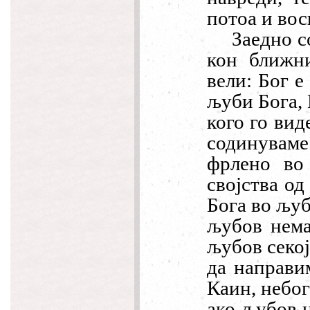
потоа и вос
Заедно с
кон ближни
вели: Бог е
љуби Бога, 
кого го виде
содинуваме
фрлено во
својства од
Бога во љуб
љубов нема
љубов секој
да направи
Каин, небог
ако љубов 