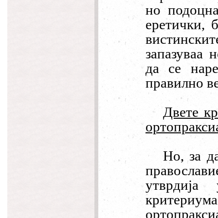
но подоцна
еретички, 
вистинскит
запазуваа 
да се наре
правилно ве
Двете кр
ортопракси
Но, за д
православие
утврдија 
критериума 
ортопракс