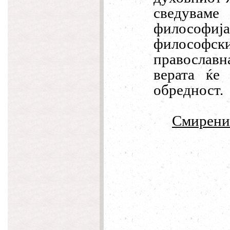
сведувам
философиј
философск
православн
верата ќе
обредност.
Смирение