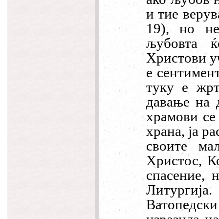
и тие верув
19), но н
љубовта 
Христови уч
е сентимент
туку е жрт
давање на 
храмови се 
храна, ја р
своите ма
Христос, К
спасение, 
Литургиј
Ватопедски