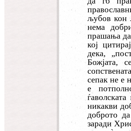
да го пра
православн
љубов кон 
нема добр
прашања да
кој цитира
дека, „пос
Божјата, 
сопственат
сепак не е 
е потполн
ѓаволската
никакви доб
доброто да
заради Хрис