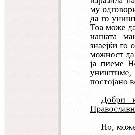
изразила на
му одговори
да го уништ
Тоа може да
нашата ма
знаејќи го 
можност да 
ја пиеме Н
уништиме,
постојано в
Добри и
Православн
Но, може