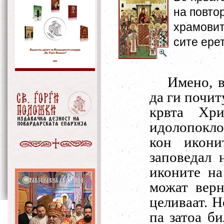
на повто
храмовит
сите ере
Имено, в
да ги почит
крвта Хри
идолопоклон
кон икони
заповедал 
иконите на
можат верн
целиваат. Н
па затоа б