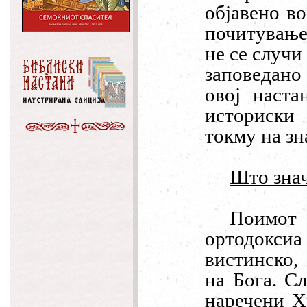
објавено в
почитување.
не се случи
заповедано 
овој наста
историски
токму на з
Што зна
Поимот 
ортодоксиа
вистинско,
на Бога. С
наречени Х