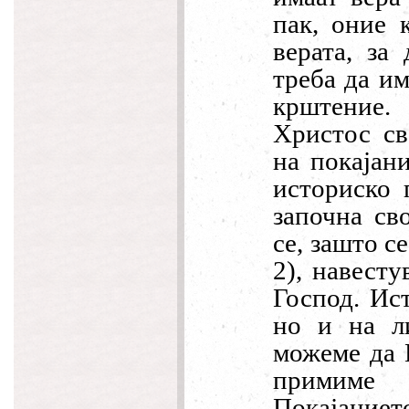
пак, оние 
верата, за
треба да им
крштение.
Христос св
на покајан
историско 
започна св
се, зашто с
2), навесту
Господ. Ис
но и на л
можеме да 
примиме 
Покајаниет