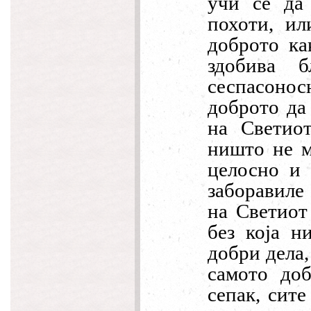
учи с
è
да 
похоти, ил
доброто ка
здобива б
сеспасоно
доброто да
на Светио
ништо не м
целосно и 
заборавиле
на Светиот
без која н
добри дела,
самото доб
сепак, сите