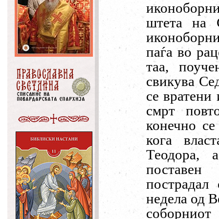
иконоборни
штета на 
иконоборни
паѓа во рац
таа, поуче
свикува Се
се вратени 
смрт повт
конечно се
кога влас
Теодора, 
поставен 
пострадал 
недела од В
соборниот