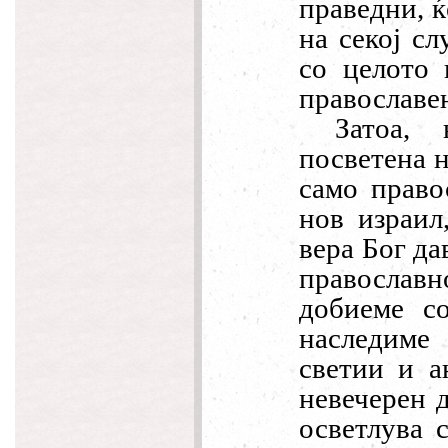
праведни, ќ
на секој сл
со целото 
православе
Затоа,
посветена н
само право
нов израил
вера Бог да
православ
добиеме с
наследиме
светии и а
невечерен д
осветлува 