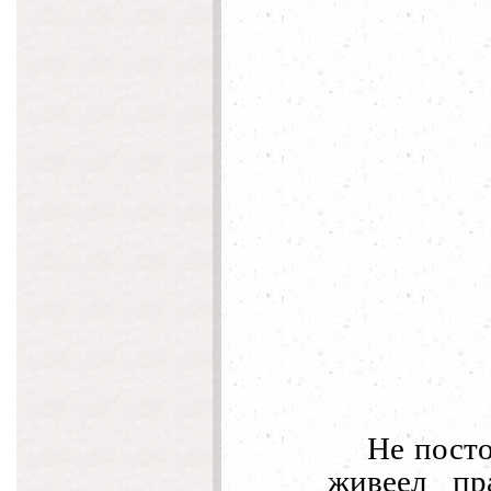
Не посто
живеел пр