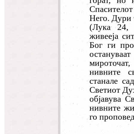
горат, но
Спасителот
Него. Дури 
(Лука 24, 
живееја си
Бог ги про
останува
мироточат,
нивните с
станале са
Светиот Дух
објавува Св
нивните жи
го проповед