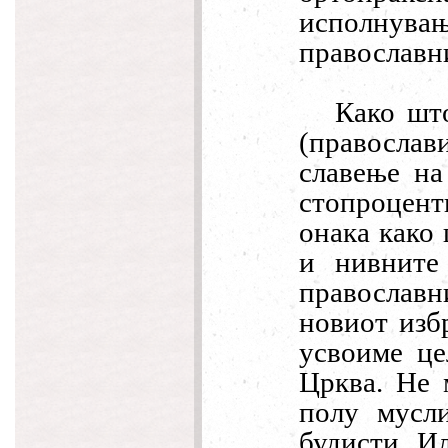
исполнув
православн
Како шт
(православ
славење на
стопроцент
онака како
и нивните
православ
новиот изб
усвоиме це
Црква. Не 
полу мусл
будисти. И