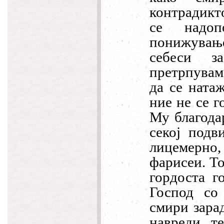
контрадикт
се надоп
понижувањ
себеси з
претрпувам
да се ната
ние не се г
Му благода
секој подв
лицемерно,
фарисеи. То
гордоста г
Господ со
смири зара
навреди, т