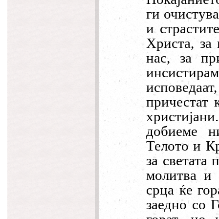
ги очистува
и страстит
Христа, за
нас, за пр
инсистира
исповедаат, 
причестат 
христијани
добиеме н
Телото и К
за светата 
молитва и 
срца ќе гор
заедно со 