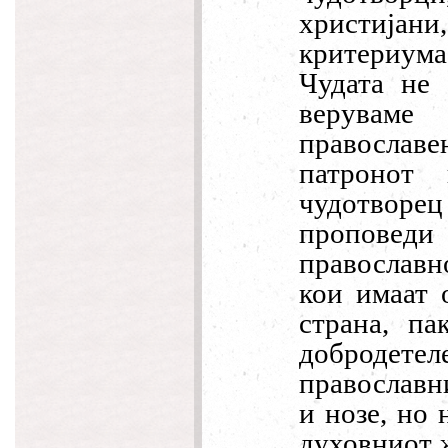
христијани
критериума,
Чудата не 
веруваме
православ
патронот 
чудотвор
проповеди
православн
кои имаат 
страна, па
добродете
православни
и нозе, но 
духовниот ж