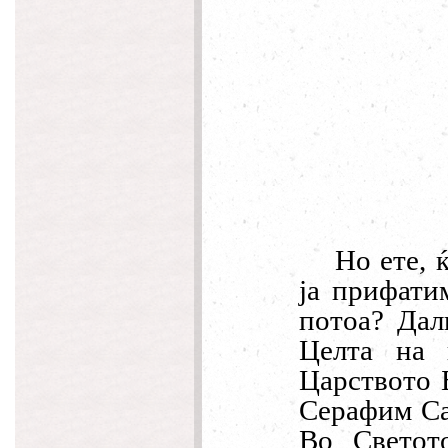
Но ете, 
ја прифати
потоа? Дал
Целта на 
Царството Б
Серафим Са
Во Светот