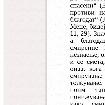
спасени“ (Е
противи н
благодат“ (Ј
Мене, бидеј
11, 29). Зн
а благода
смирение.
незнаење, о
и се смета
онаа, кога
смирување 
толкување
поим тап
понижување
како сми