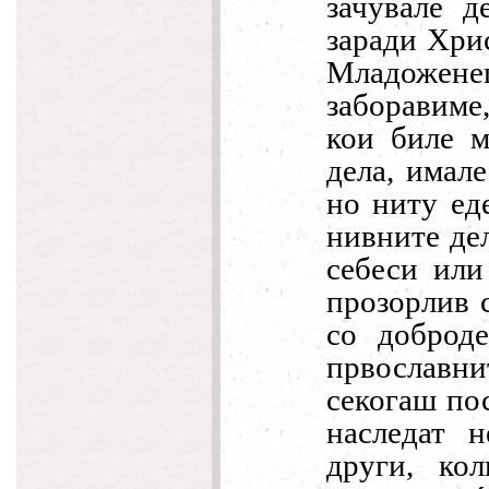
зачувале д
заради Хрис
Младоженец
заборавиме
кои биле м
дела, имал
но ниту ед
нивните дел
себеси или
прозорлив 
со доброд
првославн
секогаш пос
наследат н
други, ко